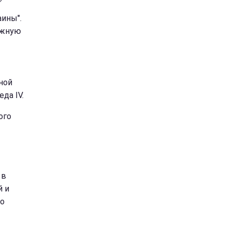
ины".
ежную
ной
да IV.
ого
 в
й и
 о