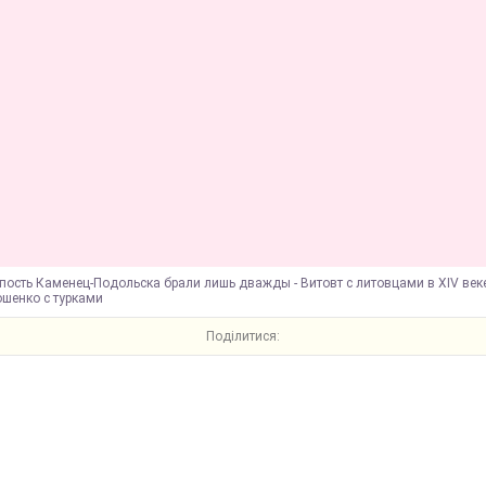
пость Каменец-Подольска брали лишь дважды - Витовт с литовцами в XIV веке
ошенко с турками
Поділитися: