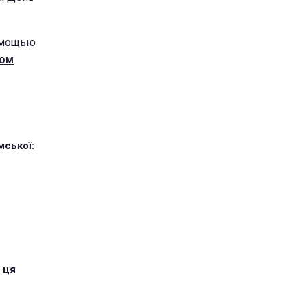
помощью
ком
мської:
 ця