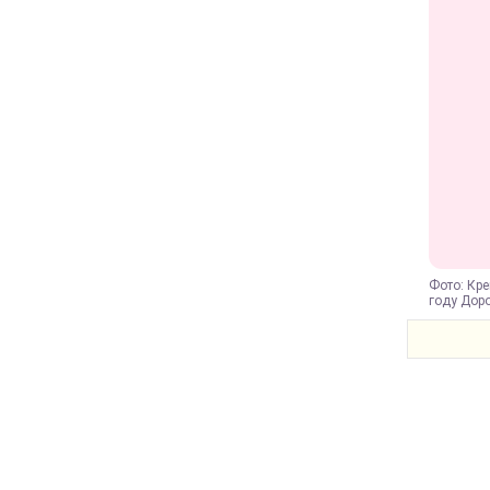
Фото: Кре
году Дор