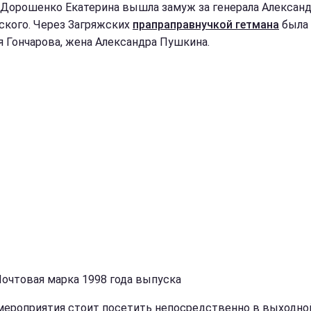
 Дорошенко Екатерина вышла замуж за генерала Алексан
ского. Через Загряжских
прапраправнучкой гетмана
была
я Гончарова, жена Александра Пушкина.
Почтовая марка 1998 года выпуска
мероприятия стоит посетить непосредственно в выходно