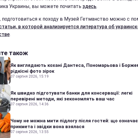
ика Украины, вы можете почитать
здесь
.
, подготовиться к походу в Музей Гетманство можно с 
статьи, в которой анализируется литература об украинс
стве
.
йте також
Як виглядають кохані Дантеса, Пономарьова і Борже
рідкісні фото зірок
07 серпня 2026, 15:19
Як швидко підготувати банки для консервації: легкі
перевірені методи, які зекономлять ваш час
07 серпня 2026, 14:36
Чому не можна мити підлогу після гостей: що означає
прикмета і звідки вона взялася
07 серпня 2026, 13:55