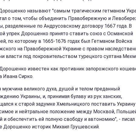
Дорошенко называют "самым трагическим гетманом Укра
тал о том, чтобы объединить Правобережную и Левобер
ы, разделенные по Андрусовскому договору 1667 года. В
ой упрек Дорошенко принято ставить союз с Османской
ей, по которому в 1665-1676 годах был Гетманом
Войска
жского на Правобережной Украине с правом наследствен
чи власти под покровительством турецкого султана Мехме
Дорошенко известен как противник запорожского кошев
а Ивана Сирко.
н мужчина великого духа, душой и телом преданный
ждению Украины, и, принимая булаву из рук ханских,
щался к старой задумке Хмельницкого поставить Украину
симое и нейтральное положение между Москвой, Польше
й и обеспечтить ей полную свободу и автономию", - писал
е Дорошенко историк Михаил Грушевский.