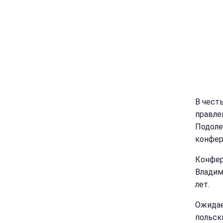
В чест
правле
Подоле
конфер
Конфер
Владим
лет.
Ожидае
польск