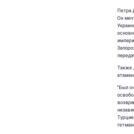
Петра 
Он меч
Украин
основн
импери
Запоро
переда
Также 
атаман
"Был о
освобо
возвра
незави
Турцие
гетман