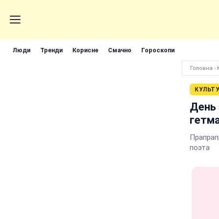
Люди
Тренди
Корисне
Смачно
Гороскопи
Головна
›
КУЛЬТ
День
гетм
Прапрап
поэта