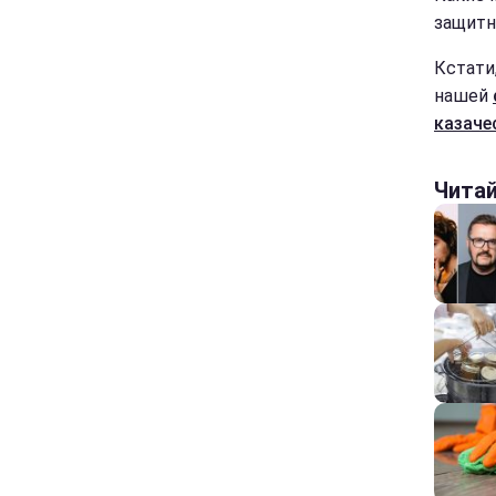
защитн
Кстати
нашей
казаче
Чита