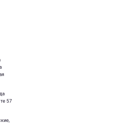
а
а
ая
да
те 57
кие,