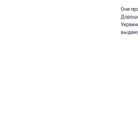
Они пр
Дороше
Украин
выдающ