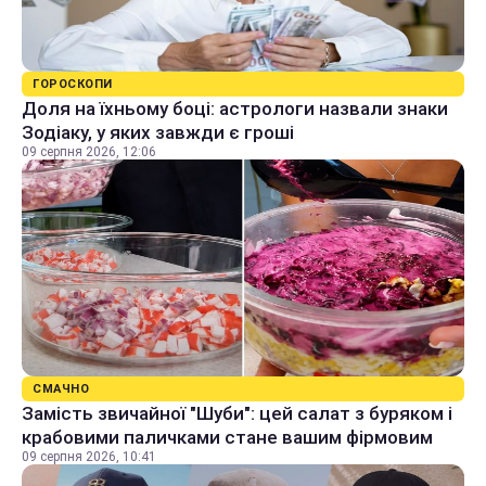
ГОРОСКОПИ
Доля на їхньому боці: астрологи назвали знаки
Зодіаку, у яких завжди є гроші
09 серпня 2026, 12:06
СМАЧНО
Замість звичайної "Шуби": цей салат з буряком і
крабовими паличками стане вашим фірмовим
09 серпня 2026, 10:41