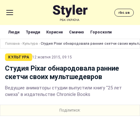
rbc.ua
Люди
Тренди
Корисне
Смачно
Гороскопи
Головна
›
Культура
›
Студия Pixar обнародовала ранние скетчи своих муль
КУЛЬТУРА
12 жовтня 2015, 09:15
Студия Pixar обнародовала ранние
скетчи своих мультшедевров
Ведущие аниматоры студии выпустили книгу "25 лет
смеха" в издательстве Chronicle Books
Поділитися: