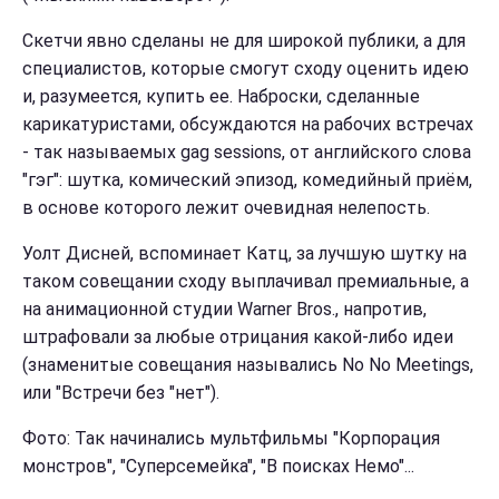
Скетчи явно сделаны не для широкой публики, а для
специалистов, которые смогут сходу оценить идею
и, разумеется, купить ее. Наброски, сделанные
карикатуристами, обсуждаются на рабочих встречах
- так называемых gag sessions, от английского слова
"гэг": шутка, комический эпизод, комедийный приём,
в основе которого лежит очевидная нелепость.
Уолт Дисней, вспоминает Катц, за лучшую шутку на
таком совещании сходу выплачивал премиальные, а
на анимационной студии Warner Bros., напротив,
штрафовали за любые отрицания какой-либо идеи
(знаменитые совещания назывались No No Meetings,
или "Встречи без "нет").
Фото: Так начинались мультфильмы "Корпорация
монстров", "Суперсемейка", "В поисках Немо"...