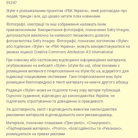
05347
Styler є розважальним проєктом «РБК-Україна», який розповідає про
людей, тренди і все, що цікаво читати поза новинами.
Фотографії, ілюстрації та інші зображення належать їхнім
правовласникам. Використання фотографій, позначених Getty Images,
допускається виключно за наявності письмового дозволу
фотоагентства Getty Images. Фотографії, позначені логотипом «Styler»
або підписані «Styler» чи «РБК-Україна», можуть використовуватися на
умовах ліцензії Creative Commons Attribution 4.0 International.
При повному або частковому відтворенні інформаційних матеріалів,
опублікованих на вебсайті «Styler» (styler.rbc.ua), обов'язковим є
розміщення активного гіперпосилання на styler.rbc.ua, відкритого для
індексації пошуковими системами. Таке гіперпосилання має бути
розміщене безпосередньо в тексті матеріалу не нижче другого абзацу.
Редакція «Styler» може не поділяти точку зору авторів публікацій.
Оціночні судження, відповідно до законодавства України, не
підлягають спростуванню та доведенню їх правдивості.
За достовірність, зміст і відповідність вимогам законодавства
рекламних матеріалів відповідальність несе рекламодавець.
Матеріали, позначені плашками «Прес-реліз», «Спецпроєкт»,
«Партнерський матеріал», «Promo», «Благодійність» та «Резонанс»,
розміщуються на правах реклами.