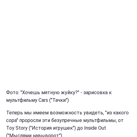
Фото: "Хочешь мятную жуйку?" - зарисовка к
мультфильму Сars ("Тачки")
Теперь мы имеем возможность увидеть, "из какого
сора" проросли эти безупречные мультфильмы, от
Toy Story ("История игрушек") до Inside Out
("Мыслями навыворот").