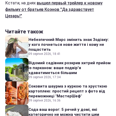
Кстати, на днях
вышел первый трейлер к новому
фильму от братьев Коэнов "Да здравствует
Цезарь!"
Читайте також
Небезпечний Марс змінить знак Зодіаку:
у кого почнеться нове життя і кому не
пощастить
09 серпня 2026, 18:41
Відомий садівник розкрив хитрий прийом
із парканом: ваше подвір'я
здаватиметься більшим
09 серпня 2026, 17:34
Соковита шаурма з куркою та хрусткою
картоплею: простий рецепт з фото від
переможниці "МастерШеф"
09 серпня 2026, 16:36
Сода ваш ворог: 5 речей у домі, які
категорично не можна чистити цим