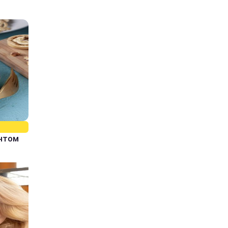
єнтом