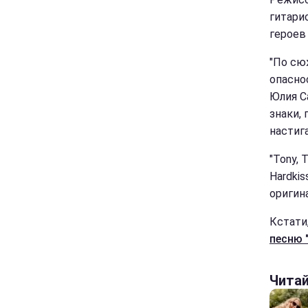
гитари
героев
"По сю
опаснос
Юлия С
знаки,
настига
"Tony,
Hardki
оригин
Кстати
песню "
Чита