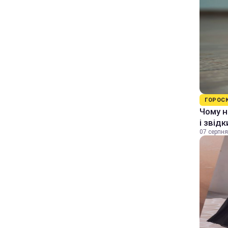
ГОРОС
Чому н
і звід
07 серпня