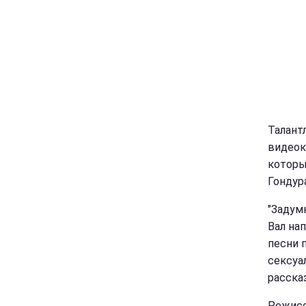
Талант
видеок
которы
Гондур
"Задум
Вал нап
песни 
сексуал
расска
Режисс