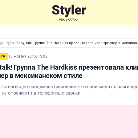
Культура
›
Tony, talk! Группа The Hardkiss презентовала клип-триллер в мексика
УРА
15 жовтня 2015, 15:02
 talk! Группа The Hardkiss презентовала кли
ер в мексиканском стиле
ты наглядно продемонстрировали, что происходят с разгильд
 не отвечают на телефонные звонки