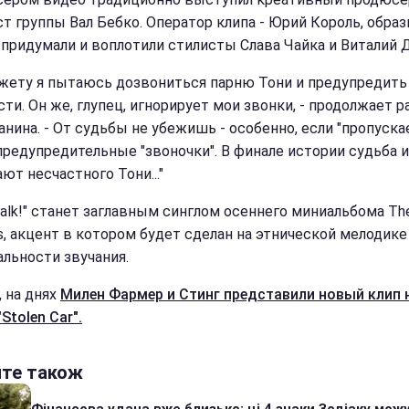
ст группы Вал Бебко. Оператор клипа - Юрий Король, образ
 придумали и воплотили стилисты Слава Чайка и Виталий 
жету я пытаюсь дозвониться парню Тони и предупредить 
ти. Он же, глупец, игнорирует мои звонки, - продолжает р
анина. - От судьбы не убежишь - особенно, если "пропуска
 предупредительные "звоночки". В финале истории судьба и
ют несчастного Тони..."
 Talk!" станет заглавным синглом осеннего миниальбома Th
ss, акцент в котором будет сделан на этнической мелодике
альности звучания.
, на днях
Милен Фармер и Стинг представили новый клип 
Stolen Car".
йте також