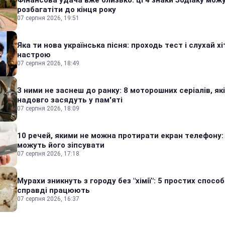
Фінансова удача вже близько: ці 4 знаки Зодіаку мож
розбагатіти до кінця року
07 серпня 2026, 19:51
Яка ти нова українська пісня: проходь тест і слухай хі
настрою
07 серпня 2026, 18:49
З ними не заснеш до ранку: 8 моторошних серіалів, які
надовго засядуть у пам'яті
07 серпня 2026, 18:09
10 речей, якими не можна протирати екран телефону:
можуть його зіпсувати
07 серпня 2026, 17:18
Мурахи зникнуть з городу без "хімії": 5 простих способі
справді працюють
07 серпня 2026, 16:37