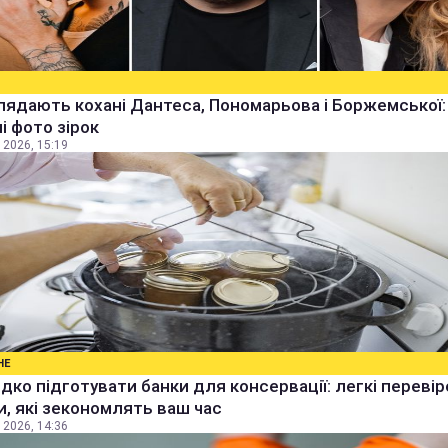
лядають кохані Дантеса, Пономарьова і Боржемської:
ні фото зірок
 2026, 15:19
НЕ
дко підготувати банки для консервації: легкі перевір
, які зекономлять ваш час
 2026, 14:36