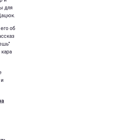
ы для
Дацюк.
его об
ассказ
ешь"
 кара
e
 и
на