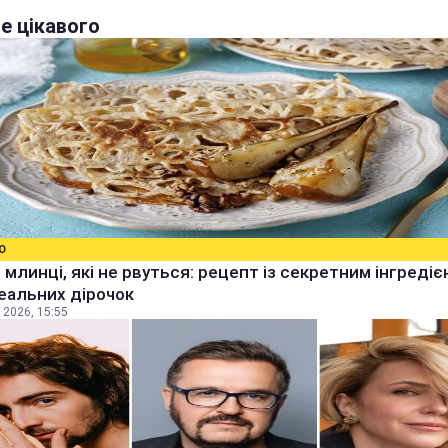
е цікавого
О
 млинці, які не рвуться: рецепт із секретним інгреді
еальних дірочок
 2026, 15:55