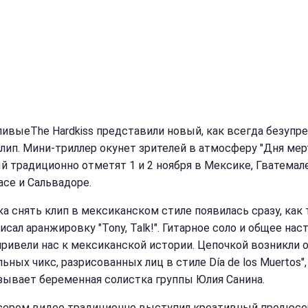
ливыеThe Hardkiss представили новый, как всегда безупр
лип. Мини-триллер окунет зрителей в атмосферу "Дня мер
й традиционно отметят 1 и 2 ноября в Мексике, Гватемале
асе и Сальвадоре.
ка снять клип в мексиканском стиле появилась сразу, как
исал аранжировку "Tony, Talk!". Гитарное соло и общее нас
привели нас к мексиканской истории. Цепочкой возникли 
ьных чикс, разрисованных лиц в стиле Día de los Muertos",
зывает беременная солистка группы Юлия Санина.
ером видео традиционно выступил креативный продюсе