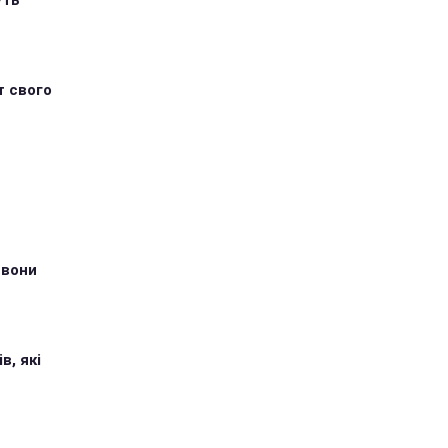
уть
т свого
 вони
в, які