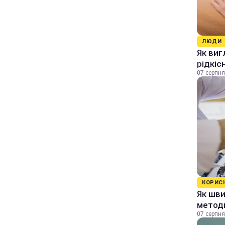
ЛЮДИ
Як виг
рідкіс
07 серпня
КОРИС
Як шви
методи
07 серпня