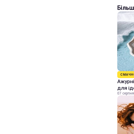
Більш
СМАЧН
Ажурні
для ід
07 серпня