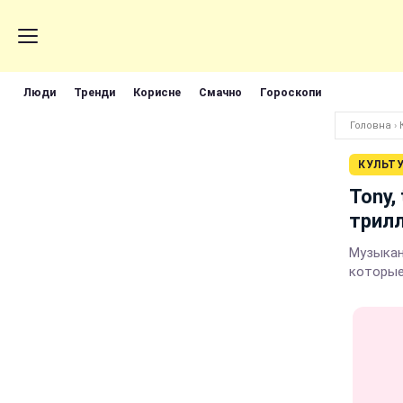
Люди
Тренди
Корисне
Смачно
Гороскопи
Головна
›
КУЛЬТ
Tony,
трилл
Музыкан
которые