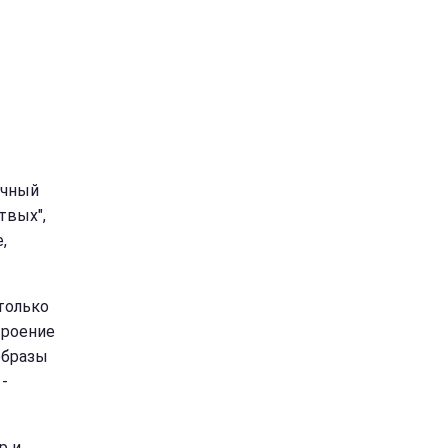
ечный
твых",
,
 только
троение
образы
 -
р и