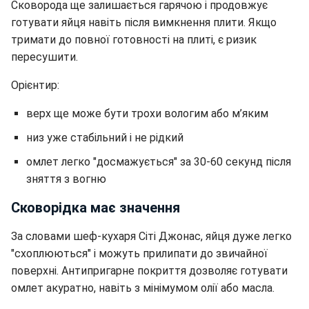
Сковорода ще залишається гарячою і продовжує
готувати яйця навіть після вимкнення плити. Якщо
тримати до повної готовності на плиті, є ризик
пересушити.
Орієнтир:
верх ще може бути трохи вологим або м’яким
низ уже стабільний і не рідкий
омлет легко "досмажується" за 30-60 секунд після
зняття з вогню
Сковорідка має значення
За словами шеф-кухаря
Сіті Джонас, яйця дуже легко
"схоплюються" і можуть прилипати до звичайної
поверхні. Антипригарне покриття дозволяє готувати
омлет акуратно, навіть з мінімумом олії або масла.