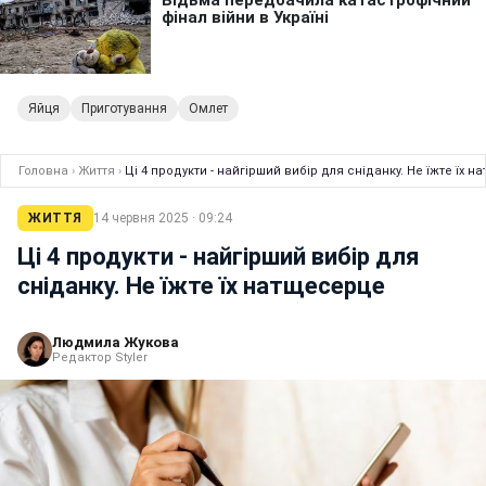
Яйця
Приготування
Омлет
Головна
›
Життя
›
Ці 4 продукти - найгірший вибір для сніданку. Не їжте їх 
ЖИТТЯ
14 червня 2025 · 09:24
Ці 4 продукти - найгірший вибір для
сніданку. Не їжте їх натщесерце
Людмила Жукова
Редактор Styler