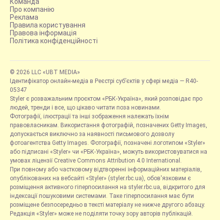
Команда
Про компанію
Реклама
Правила користування
Правова інформація
Політика конфіденційності
© 2026 LLC «UBT MEDIA»
Ідентифікатор онлайн-медіа в Реєстрі суб’єктів у сфері медіа — R40-
05347
Styler є розважальним проєктом «РБК-Україна», який розповідає про
людей, тренди і все, що цікаво читати поза новинами.
Фотографії, ілюстрації та інші зображення належать їхнім
правовласникам. Використання фотографій, позначених Getty Images,
допускається виключно за наявності письмового дозволу
фотоагентства Getty Images. Фотографії, позначені логотипом «Styler»
або підписані «Styler» чи «РБК-Україна», можуть використовуватися на
умовах ліцензії Creative Commons Attribution 4.0 International.
При повному або частковому відтворенні інформаційних матеріалів,
опублікованих на вебсайті «Styler» (styler.rbc.ua), обов'язковим є
розміщення активного гіперпосилання на styler.rbc.ua, відкритого для
індексації пошуковими системами. Таке гіперпосилання має бути
розміщене безпосередньо в тексті матеріалу не нижче другого абзацу.
Редакція «Styler» може не поділяти точку зору авторів публікацій.