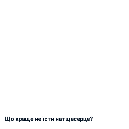
Що краще не їсти натщесерце?