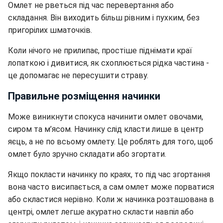
Омлет не рветься під час перевертання або
складання. Він виходить більш рівним і пухким, без
пригорілих шматочків.
Коли нічого не прилипає, простіше піднімати краї
лопаткою і дивитися, як схоплюється рідка частина -
це допомагає не пересушити страву.
Правильне розміщення начинки
Може виникнути спокуса начинити омлет овочами,
сиром та м’ясом. Начинку слід класти лише в центр
яєць, а не по всьому омлету.
Це роблять для того, щоб
омлет було зручно складати або згортати.
Якщо покласти начинку по краях, то під час згортання
вона часто висипається, а сам омлет може порватися
або скластися нерівно. Коли ж начинка розташована в
центрі, омлет легше акуратно скласти навпіл або