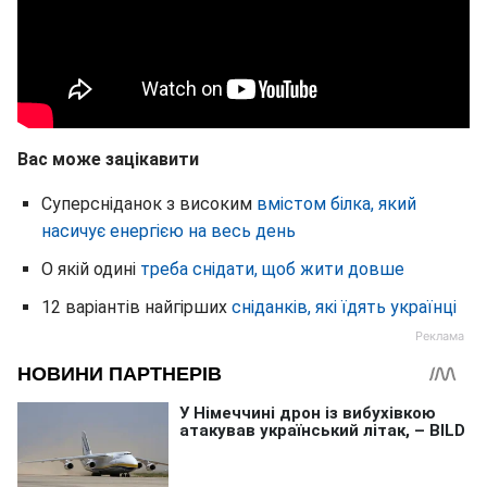
Вас може зацікавити
Суперсніданок з високим
вмістом білка, який
насичує енергією на весь день
О якій одині
треба снідати, щоб жити довше
12 варіантів найгірших
сніданків, які їдять українці