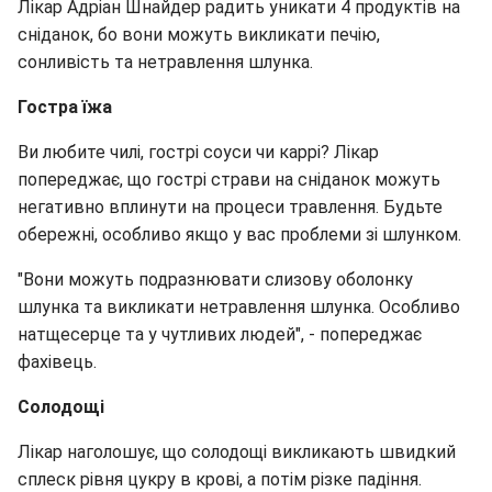
Лікар Адріан Шнайдер радить уникати 4 продуктів на
сніданок, бо вони можуть викликати печію,
сонливість та нетравлення шлунка.
Гостра їжа
Ви любите чилі, гострі соуси чи каррі? Лікар
попереджає, що гострі страви на сніданок можуть
негативно вплинути на процеси травлення. Будьте
обережні, особливо якщо у вас проблеми зі шлунком.
"Вони можуть подразнювати слизову оболонку
шлунка та викликати нетравлення шлунка. Особливо
натщесерце та у чутливих людей", - попереджає
фахівець.
Солодощі
Лікар наголошує, що солодощі викликають швидкий
сплеск рівня цукру в крові, а потім різке падіння.