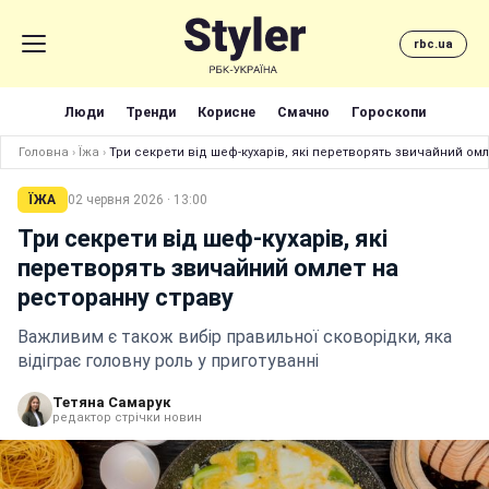
rbc.ua
Люди
Тренди
Корисне
Смачно
Гороскопи
Головна
›
Їжа
›
Три секрети від шеф-кухарів, які перетворять звичайний ом
ЇЖА
02 червня 2026 · 13:00
Три секрети від шеф-кухарів, які
перетворять звичайний омлет на
ресторанну страву
Важливим є також вибір правильної сковорідки, яка
відіграє головну роль у приготуванні
Тетяна Самарук
редактор стрічки новин