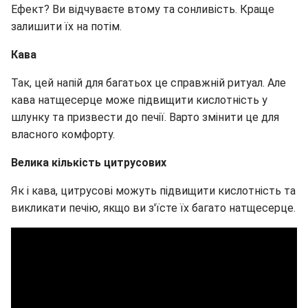
Ефект? Ви відчуваєте втому та сонливість. Краще
залишити їх на потім.
Кава
Так, цей напій для багатьох це справжній ритуал. Але
кава натщесерце може підвищити кислотність у
шлунку та призвести до печії. Варто змінити це для
власного комфорту.
Велика кількість цитрусових
Як і кава, цитрусові можуть підвищити кислотність та
викликати печію, якщо ви з'їсте їх багато натщесерце.