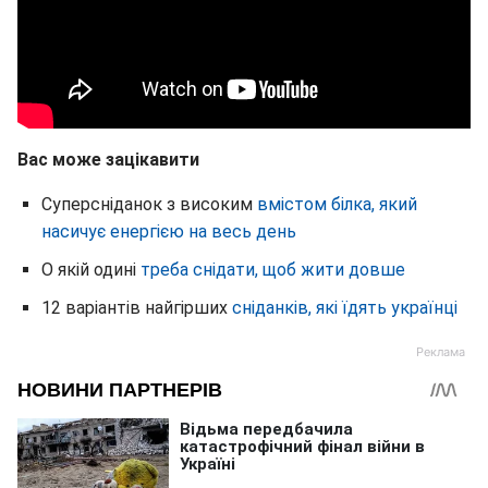
Вас може зацікавити
Суперсніданок з високим
вмістом білка, який
насичує енергією на весь день
О якій одині
треба снідати, щоб жити довше
12 варіантів найгірших
сніданків, які їдять українці