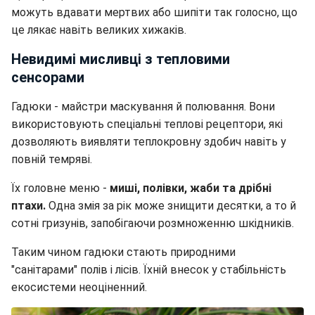
можуть вдавати мертвих або шипіти так голосно, що
це лякає навіть великих хижаків.
Невидимі мисливці з тепловими
сенсорами
Гадюки - майстри маскування й полювання. Вони
використовують спеціальні теплові рецептори, які
дозволяють виявляти теплокровну здобич навіть у
повній темряві.
Їх головне меню -
миші, полівки, жаби та дрібні
птахи.
Одна змія за рік може знищити десятки, а то й
сотні гризунів, запобігаючи розмноженню шкідників.
Таким чином гадюки стають природними
"санітарами" полів і лісів. Їхній внесок у стабільність
екосистеми неоціненний.