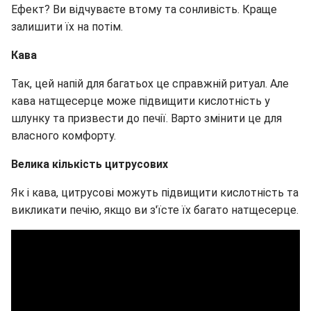
Ефект? Ви відчуваєте втому та сонливість. Краще
залишити їх на потім.
Кава
Так, цей напій для багатьох це справжній ритуал. Але
кава натщесерце може підвищити кислотність у
шлунку та призвести до печії. Варто змінити це для
власного комфорту.
Велика кількість цитрусових
Як і кава, цитрусові можуть підвищити кислотність та
викликати печію, якщо ви з'їсте їх багато натщесерце.