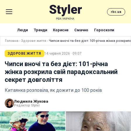
rbc.ua
Люди
Тренди
Корисне
Смачно
Гороскопи
Головна
›
Здорове життя
›
Чипси вночі та без дієт: 101-річна жінка розкри
ЗДОРОВЕ ЖИТТЯ
14 червня 2026 · 09:07
Чипси вночі та без дієт: 101-річна
жінка розкрила свій парадоксальний
секрет довголіття
Китаянка розповіла, як дожити до 100 років
Людмила Жукова
Редактор Styler