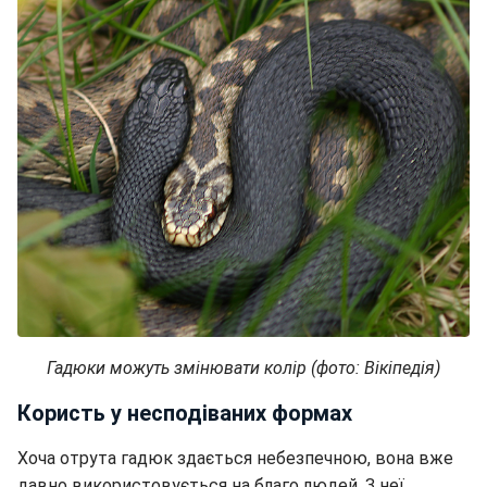
Гадюки можуть змінювати колір (фото: Вікіпедія)
Користь у несподіваних формах
Хоча отрута гадюк здається небезпечною, вона вже
давно використовується на благо людей. З неї