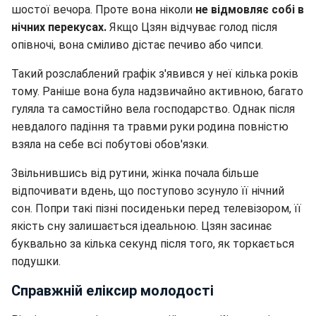
шостої вечора. Проте вона ніколи
не відмовляє собі в
нічних перекусах.
Якщо Цзян відчуває голод після
опівночі, вона сміливо дістає печиво або чипси.
Такий розслаблений графік з'явився у неї кілька років
тому. Раніше вона була надзвичайно активною, багато
гуляла та самостійно вела господарство. Однак після
невдалого падіння та травми руки родина повністю
взяла на себе всі побутові обов'язки.
Звільнившись від рутини, жінка почала більше
відпочивати вдень, що поступово зсунуло її нічний
сон. Попри такі пізні посиденьки перед телевізором, її
якість сну залишається ідеальною. Цзян засинає
буквально за кілька секунд після того, як торкається
подушки.
Справжній еліксир молодості