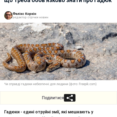
що треба обов'язково знати про гадюк
Фелікс Коркін
редактор стрічки новин
Чи справді гадюки небезпечні для людини (фото: Freepik.com)
Поділитися
Гадюки - єдині отруйні змії, які мешкають у