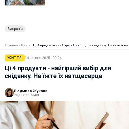
Здоров'я
Головна
›
Життя
›
Ці 4 продукти - найгірший вибір для сніданку. Не їжте їх 
ЖИТТЯ
14 червня 2025 · 09:24
Ці 4 продукти - найгірший вибір для
сніданку. Не їжте їх натщесерце
Людмила Жукова
Редактор Styler