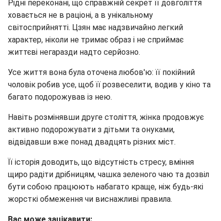
Рідні переконані, що справжній секрет її довголіття
ховається не в раціоні, а в унікальному
світосприйнятті. Цзян має надзвичайно легкий
характер, ніколи не тримає образ і не сприймає
життєві негаразди надто серйозно.
Усе життя вона була оточена любов'ю: її покійний
чоловік робив усе, щоб її розвеселити, водив у кіно та
багато подорожував із нею.
Навіть розмінявши друге століття, жінка продовжує
активно подорожувати з дітьми та онуками,
відвідавши вже понад двадцять різних міст.
Її історія доводить, що відсутність стресу, вміння
щиро радіти дрібницям, чашка зеленого чаю та дозвіл
бути собою працюють набагато краще, ніж будь-які
жорсткі обмеження чи виснажливі правила.
Вас може зацікавити: