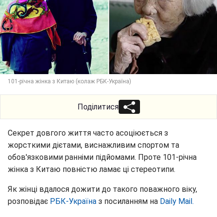
101-річна жінка з Китаю (колаж РБК-Україна)
Поділитися
Секрет довгого життя часто асоціюється з
жорсткими дієтами, виснажливим спортом та
обов'язковими ранніми підйомами. Проте 101-річна
жінка з Китаю повністю ламає ці стереотипи.
Як жінці вдалося дожити до такого поважного віку,
розповідає
РБК-Україна
з посиланням на
Daily Mail.