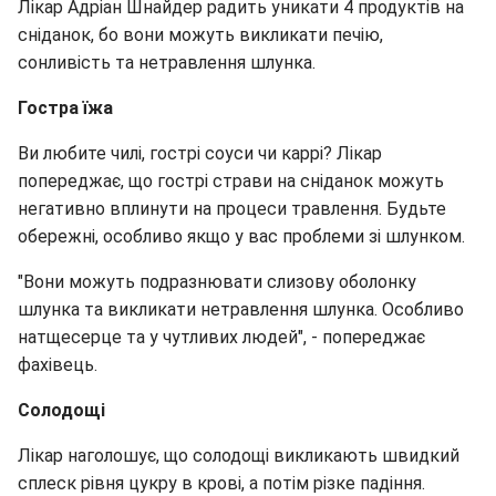
Лікар Адріан Шнайдер радить уникати 4 продуктів на
сніданок, бо вони можуть викликати печію,
сонливість та нетравлення шлунка.
Гостра їжа
Ви любите чилі, гострі соуси чи каррі? Лікар
попереджає, що гострі страви на сніданок можуть
негативно вплинути на процеси травлення. Будьте
обережні, особливо якщо у вас проблеми зі шлунком.
"Вони можуть подразнювати слизову оболонку
шлунка та викликати нетравлення шлунка. Особливо
натщесерце та у чутливих людей", - попереджає
фахівець.
Солодощі
Лікар наголошує, що солодощі викликають швидкий
сплеск рівня цукру в крові, а потім різке падіння.