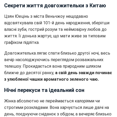
Секрети життя довгожительки з Китаю
Цзян Юецінь з міста Веньчжоу нещодавно
відсвяткувала свій 101-й день народження, зберігши
власні зуби, гострий розум та неймовірну любов до
життя. Її донька жартує, що мати живе за типовим
графіком підлітка.
Довгожителька лягає спати близько другої ночі, весь
вечір насолоджуючись переглядом розважальних
телешоу. Прокидається вона природним шляхом
ближче до десятої ранку,
а свій день завжди починає
з улюбленої чашки ароматного зеленого чаю.
Нічні перекуси та ідеальний сон
Жінка абсолютно не переймається калоріями чи
строгими розкладами. Вона харчується лише двічі на
день, поєднуючи сніданок з обідом, а вечеряє близько