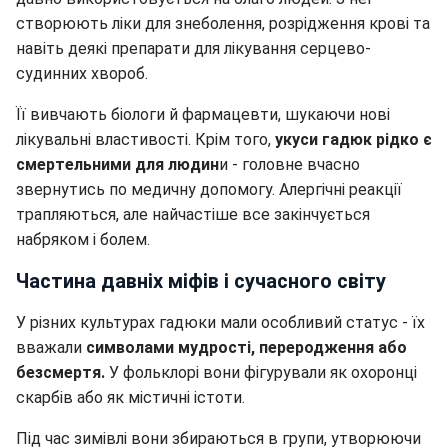
створюють ліки для знеболення, розрідження крові та
навіть деякі препарати для лікування серцево-
судинних хвороб.
Її вивчають біологи й фармацевти, шукаючи нові
лікувальні властивості. Крім того,
укуси гадюк рідко є
смертельними для людин
и - головне вчасно
звернутись по медичну допомогу. Алергічні реакції
трапляються, але найчастіше все закінчується
набряком і болем.
Частина давніх міфів і сучасного світу
У різних культурах гадюки мали особливий статус - їх
вважали
символами мудрості, переродження або
безсмертя.
У фольклорі вони фігурували як охоронці
скарбів або як містичні істоти.
Під час зимівлі вони збираються в групи, утворюючи