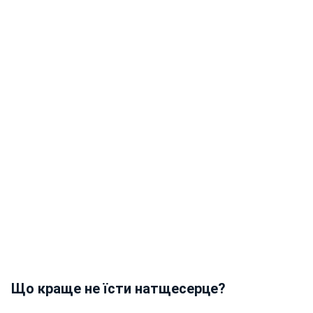
Що краще не їсти натщесерце?