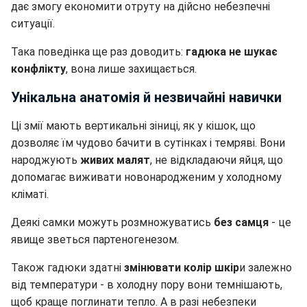
дає змогу економити отруту на дійсно небезпечні
ситуації.
Така поведінка ще раз доводить:
гадюка не шукає
конфлікту
, вона лише захищається.
Унікальна анатомія й незвичайні навички
Ці змії мають вертикальні зіниці, як у кішок, що
дозволяє їм чудово бачити в сутінках і темряві. Вони
народжують
живих малят
, не відкладаючи яйця, що
допомагає виживати новонародженим у холодному
кліматі.
Деякі самки можуть розмножуватись
без самця
- це
явище зветься партеногенезом.
Також гадюки здатні
змінювати колір шкір
и залежно
від температури - в холодну пору вони темнішають,
щоб краще поглинати тепло. А в разі небезпеки