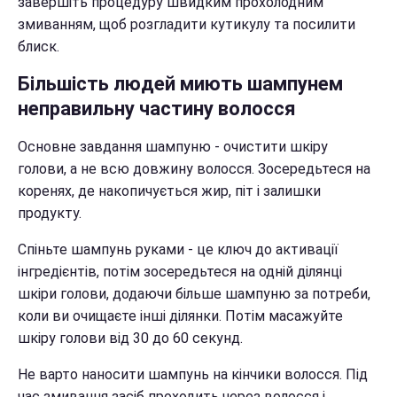
завершіть процедуру швидким прохолодним
змиванням, щоб розгладити кутикулу та посилити
блиск.
Більшість людей миють шампунем
неправильну частину волосся
Основне завдання шампуню - очистити шкіру
голови, а не всю довжину волосся. Зосередьтеся на
коренях, де накопичується жир, піт і залишки
продукту.
Спіньте шампунь руками - це ключ до активації
інгредієнтів, потім зосередьтеся на одній ділянці
шкіри голови, додаючи більше шампуню за потреби,
коли ви очищаєте інші ділянки. Потім масажуйте
шкіру голови від 30 до 60 секунд.
Не варто наносити шампунь на кінчики волосся. Під
час змивання засіб проходить через волосся і