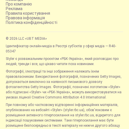
Про компанію
Реклама
Правила користування
Правова інформація
Політика конфіденційності
© 2026 LLC «UBT MEDIA»
Ідентифікатор онлайн-медіа в Реєстрі суб’єктів у сфері медіа — R40-
05347
Styler є розважальним проєктом «РБК-Україна», який розповідає про
людей, тренди і все, що цікаво читати поза новинами.
Фотографії, ілюстрації та інші зображення належать їхнім
правовласникам. Використання фотографій, позначених Getty Images,
допускається виключно за наявності письмового дозволу
фотоагентства Getty Images. Фотографії, позначені логотипом «Styler»
або підписані «Styler» чи «РБК-Україна», можуть використовуватися на
умовах ліцензії Creative Commons Attribution 4.0 International.
При повному або частковому відтворенні інформаційних матеріалів,
опублікованих на вебсайті «Styler» (styler.rbc.ua), обов'язковим є
розміщення активного гіперпосилання на styler.rbc.ua, відкритого для
індексації пошуковими системами. Таке гіперпосилання має бути
розміщене безпосередньо в тексті матеріалу не нижче другого абзацу.