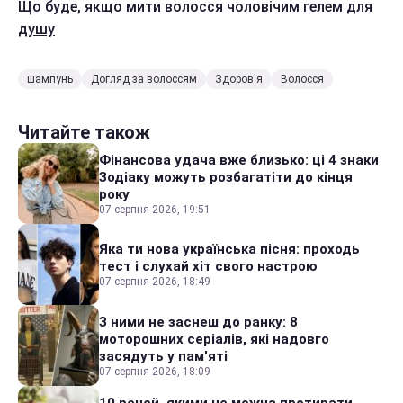
Що буде, якщо мити волосся чоловічим гелем для
душу
шампунь
Догляд за волоссям
Здоров'я
Волосся
Читайте також
Фінансова удача вже близько: ці 4 знаки
Зодіаку можуть розбагатіти до кінця
року
07 серпня 2026, 19:51
Яка ти нова українська пісня: проходь
тест і слухай хіт свого настрою
07 серпня 2026, 18:49
З ними не заснеш до ранку: 8
моторошних серіалів, які надовго
засядуть у пам'яті
07 серпня 2026, 18:09
10 речей, якими не можна протирати