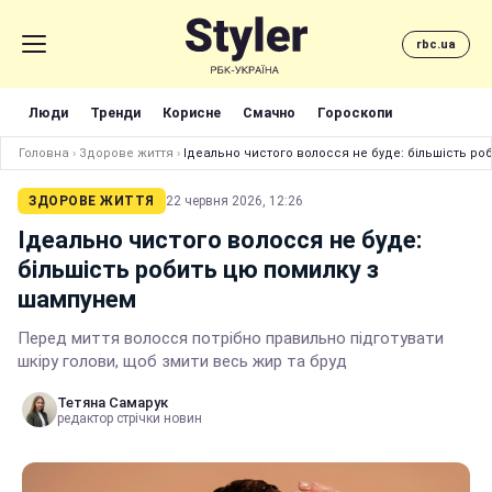
rbc.ua
Люди
Тренди
Корисне
Смачно
Гороскопи
Головна
›
Здорове життя
›
Ідеально чистого волосся не буде: більшість р
ЗДОРОВЕ ЖИТТЯ
22 червня 2026, 12:26
Ідеально чистого волосся не буде:
більшість робить цю помилку з
шампунем
Перед миття волосся потрібно правильно підготувати
шкіру голови, щоб змити весь жир та бруд
Тетяна Самарук
редактор стрічки новин