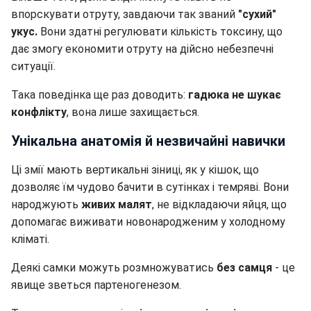
впорскувати отруту, завдаючи так званий
"сухий"
укус.
Вони здатні регулювати кількість токсину, що
дає змогу економити отруту на дійсно небезпечні
ситуації.
Така поведінка ще раз доводить:
гадюка не шукає
конфлікту
, вона лише захищається.
Унікальна анатомія й незвичайні навички
Ці змії мають вертикальні зіниці, як у кішок, що
дозволяє їм чудово бачити в сутінках і темряві. Вони
народжують
живих малят
, не відкладаючи яйця, що
допомагає виживати новонародженим у холодному
кліматі.
Деякі самки можуть розмножуватись
без самця
- це
явище зветься партеногенезом.