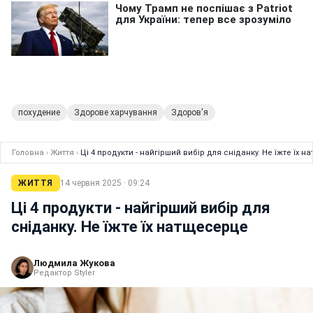
похудение
Здорове харчування
Здоров'я
Головна
›
Життя
›
Ці 4 продукти - найгірший вибір для сніданку. Не їжте їх 
ЖИТТЯ
14 червня 2025 · 09:24
Ці 4 продукти - найгірший вибір для
сніданку. Не їжте їх натщесерце
Людмила Жукова
Редактор Styler