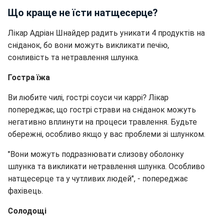
Що краще не їсти натщесерце?
Лікар Адріан Шнайдер радить уникати 4 продуктів на
сніданок, бо вони можуть викликати печію,
сонливість та нетравлення шлунка.
Гостра їжа
Ви любите чилі, гострі соуси чи каррі? Лікар
попереджає, що гострі страви на сніданок можуть
негативно вплинути на процеси травлення. Будьте
обережні, особливо якщо у вас проблеми зі шлунком.
"Вони можуть подразнювати слизову оболонку
шлунка та викликати нетравлення шлунка. Особливо
натщесерце та у чутливих людей", - попереджає
фахівець.
Солодощі