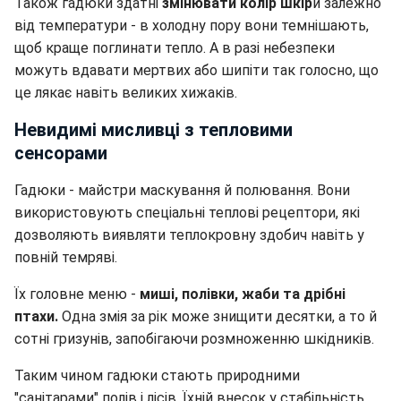
Також гадюки здатні
змінювати колір шкір
и залежно
від температури - в холодну пору вони темнішають,
щоб краще поглинати тепло. А в разі небезпеки
можуть вдавати мертвих або шипіти так голосно, що
це лякає навіть великих хижаків.
Невидимі мисливці з тепловими
сенсорами
Гадюки - майстри маскування й полювання. Вони
використовують спеціальні теплові рецептори, які
дозволяють виявляти теплокровну здобич навіть у
повній темряві.
Їх головне меню -
миші, полівки, жаби та дрібні
птахи.
Одна змія за рік може знищити десятки, а то й
сотні гризунів, запобігаючи розмноженню шкідників.
Таким чином гадюки стають природними
"санітарами" полів і лісів. Їхній внесок у стабільність