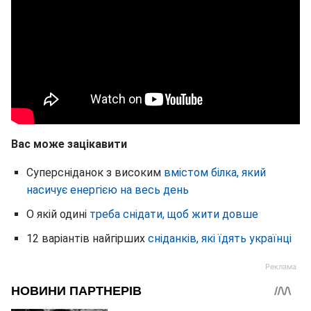
Вас може зацікавити
Суперсніданок з високим
вмістом білка, який
насичує енергією на весь день
О якій одині
треба снідати, щоб жити довше
12 варіантів найгірших
сніданків, які їдять українці