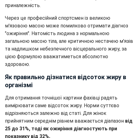
приналежність.
Через це професійний спортсмен із великою
м'язовою масою може помилково отримати діагноз
"ожиріння". Натомість людина з нормальною
загальною масою тіла, але критичною нестачею м'язів
та надлишком небезпечного вісцерального жиру, за
цією формулою вважатиметься абсолютно
здоровою.
Як правильно дізнатися відсоток жиру в
організмі
Для отримання точнішої картини фахівці радять
вимірювати саме відсоток жиру. Норми суттєво
відрізняються залежно від статі. Для жінок
прийнятним середнім рівнем вважається діапазон
від
25 до 31%, тоді як ожиріння діагностують при
показнику від 32%.