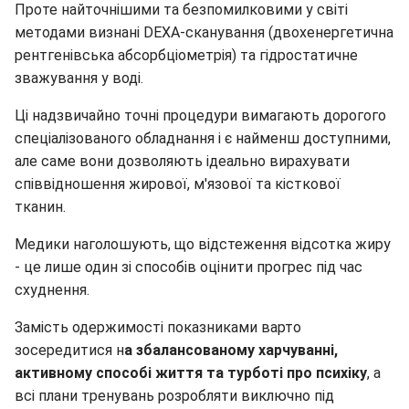
Проте найточнішими та безпомилковими у світі
методами визнані DEXA-сканування (двохенергетична
рентгенівська абсорбціометрія) та гідростатичне
зважування у воді.
Ці надзвичайно точні процедури вимагають дорогого
спеціалізованого обладнання і є найменш доступними,
але саме вони дозволяють ідеально вирахувати
співвідношення жирової, м'язової та кісткової
тканин.
Медики наголошують, що відстеження відсотка жиру
- це лише один зі способів оцінити прогрес під час
схуднення.
Замість одержимості показниками варто
зосередитися н
а збалансованому харчуванні,
активному способі життя та турботі про психіку
, а
всі плани тренувань розробляти виключно під