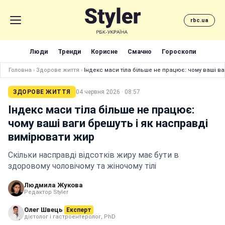
rbc.ua
Люди
Тренди
Корисне
Смачно
Гороскопи
Головна
›
Здорове життя
›
Індекс маси тіла більше не працює: чому ваші в
ЗДОРОВЕ ЖИТТЯ
04 червня 2026 · 08:57
Індекс маси тіла більше не працює:
чому ваші ваги брешуть і як насправді
вимірювати жир
Cкільки насправді відсотків жиру має бути в
здоровому чоловічому та жіночому тілі
Людмила Жукова
Редактор Styler
Олег Швець
Експерт
дієтолог і гастроентеролог, PhD