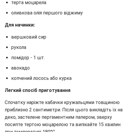
терта моцарела
оливкова олія першого віджиму
Для начинки:
вершковий сир
рукола
помідор - 1 шт.
авокадо
копчений лосось або курка
Легкий спосіб приготування
Спочатку наріжте кабачки кружальцями товщиною
приблизно 2 сантиметри. Після цього викладіть їх на
деко, застелене пергаментним папером, зверху
посипте тертою моцарелою та випікайте 15 хвилин
при температурі 180°C.