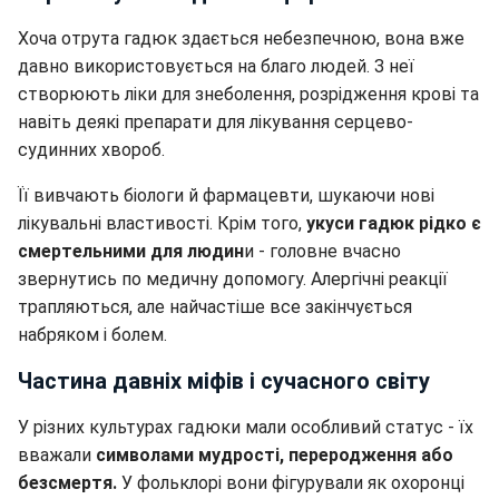
Хоча отрута гадюк здається небезпечною, вона вже
давно використовується на благо людей. З неї
створюють ліки для знеболення, розрідження крові та
навіть деякі препарати для лікування серцево-
судинних хвороб.
Її вивчають біологи й фармацевти, шукаючи нові
лікувальні властивості. Крім того,
укуси гадюк рідко є
смертельними для людин
и - головне вчасно
звернутись по медичну допомогу. Алергічні реакції
трапляються, але найчастіше все закінчується
набряком і болем.
Частина давніх міфів і сучасного світу
У різних культурах гадюки мали особливий статус - їх
вважали
символами мудрості, переродження або
безсмертя.
У фольклорі вони фігурували як охоронці