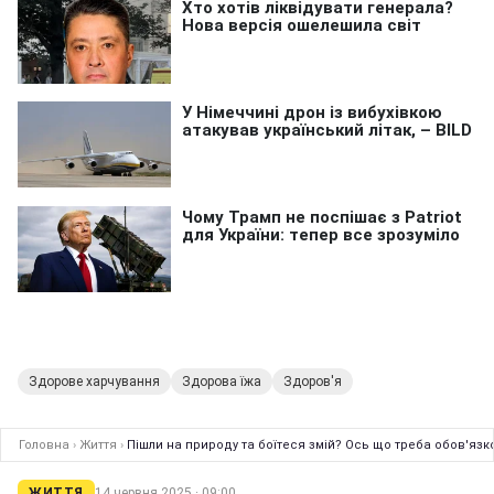
Здорове харчування
Здорова їжа
Здоров'я
Головна
›
Життя
›
Пішли на природу та боїтеся змій? Ось що треба обов'язк
ЖИТТЯ
14 червня 2025 · 09:00