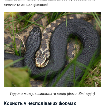
екосистеми неоціненний.
Гадюки можуть змінювати колір (фото: Вікіпедія)
Користь у несподіваних формах