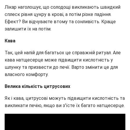
Лікар наголошує, що солодощі викликають швидкий
сплеск рівня цукру в крові, а потім різке падіння.
Ефект? Ви відчуваєте втому та сонливість. Краще
залишити їх на потім.
Кава
Так, цей напій для багатьох це справжній ритуал. Але
кава натщесерце може підвищити кислотність у
шлунку та призвести до печії. Варто змінити це для
власного комфорту.
Велика кількість цитрусових
Як і кава, цитрусові можуть підвищити кислотність та
викликати печію, якщо ви з'їсте їх багато натщесерце.