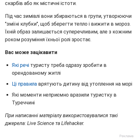
скарбів або як містичні істоти.
Під час зимівлі вони збираються в групи, утворюючи
"зміїні клубки", щоб зберегти тепло і вижити в мороз.
Їхній образ залишається суперечливим, але з кожним
роком розуміння їхньої ролі зростає.
Вас може зацікавити
Які речі
туристу треба одразу зробити в
орендованому житлі
Ці правила
врятують дитину від утоплення на морі
Які моменти неприємно вразили туристку в
Туреччині
При написанні матеріалу використовувалися такі
джерела: Live Science та Lifehacker.