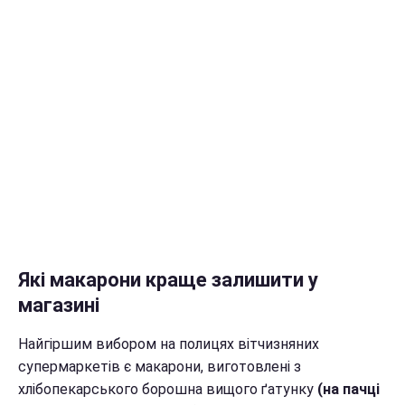
Які макарони краще залишити у
магазині
Найгіршим вибором на полицях вітчизняних
супермаркетів є макарони, виготовлені з
хлібопекарського борошна вищого ґатунку
(на пачці