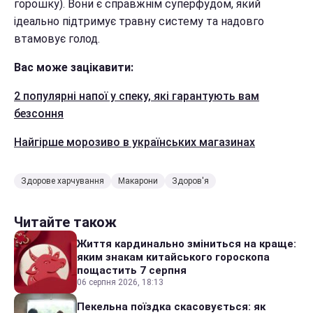
горошку). Вони є справжнім суперфудом, який
ідеально підтримує травну систему та надовго
втамовує голод.
Вас може зацікавити:
2 популярні напої у спеку, які гарантують вам
безсоння
Найгірше морозиво в українських магазинах
Здорове харчування
Макарони
Здоров'я
Читайте також
Життя кардинально зміниться на краще:
яким знакам китайського гороскопа
пощастить 7 серпня
06 серпня 2026, 18:13
Пекельна поїздка скасовується: як