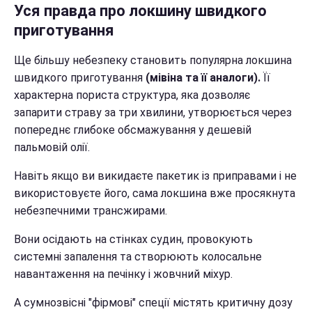
Уся правда про локшину швидкого
приготування
Ще більшу небезпеку становить популярна локшина
швидкого приготування
(мівіна та її аналоги).
Її
характерна пориста структура, яка дозволяє
запарити страву за три хвилини, утворюється через
попереднє глибоке обсмажування у дешевій
пальмовій олії.
Навіть якщо ви викидаєте пакетик із приправами і не
використовуєте його, сама локшина вже просякнута
небезпечними трансжирами.
Вони осідають на стінках судин, провокують
системні запалення та створюють колосальне
навантаження на печінку і жовчний міхур.
А сумнозвісні "фірмові" спеції містять критичну дозу