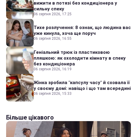
вижити в потязі без кондиціонера у
сильну спеку
06 серпня 2026, 17:25
Тихе розлучення: 8 ознак, що людина вас
уже кинула, хоча ще поруч
06 серпня 2026, 16:55
Геніальний трюк із пластиковою
пляшкою: як охолодити кімнату в спеку
без кондиціонера
06 серпня 2026, 16:19
Жінка зробила "капсулу часу" й сховала її
у своєму домі: навіщо і що там всередині
06 серпня 2026, 15:33
Більше цікавого