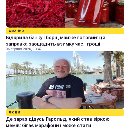
СМАЧНО
Відкрила банку і борщ майже готовий: ця
заправка заощадить взимку час і гроші
06 серпня 2026, 13:47
ЛЮДИ
Де зараз дідусь Гарольд, який став зіркою
мемів: бігає марафони і може стати