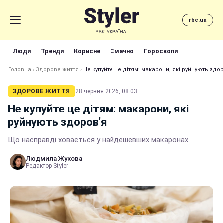
rbc.ua
Люди
Тренди
Корисне
Смачно
Гороскопи
Головна
›
Здорове життя
›
Не купуйте це дітям: макарони, які руйнують здо
ЗДОРОВЕ ЖИТТЯ
28 червня 2026, 08:03
Не купуйте це дітям: макарони, які
руйнують здоров'я
Що насправді ховається у найдешевших макаронах
Людмила Жукова
Редактор Styler