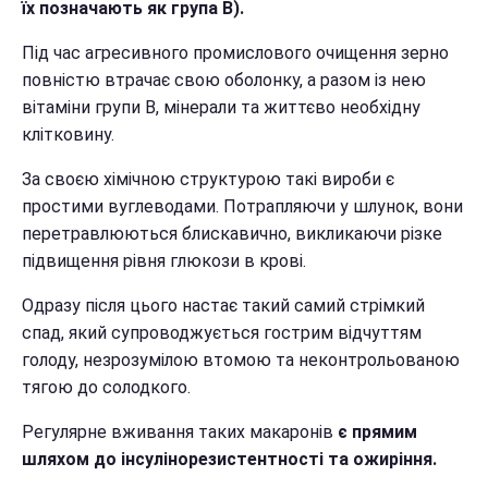
їх позначають як група В).
Під час агресивного промислового очищення зерно
повністю втрачає свою оболонку, а разом із нею
вітаміни групи В, мінерали та життєво необхідну
клітковину.
За своєю хімічною структурою такі вироби є
простими вуглеводами. Потрапляючи у шлунок, вони
перетравлюються блискавично, викликаючи різке
підвищення рівня глюкози в крові.
Одразу після цього настає такий самий стрімкий
спад, який супроводжується гострим відчуттям
голоду, незрозумілою втомою та неконтрольованою
тягою до солодкого.
Регулярне вживання таких макаронів
є прямим
шляхом до інсулінорезистентності та ожиріння.