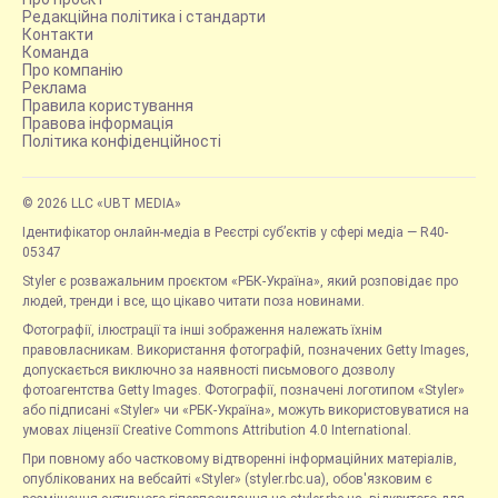
Редакційна політика і стандарти
Контакти
Команда
Про компанію
Реклама
Правила користування
Правова інформація
Політика конфіденційності
© 2026 LLC «UBT MEDIA»
Ідентифікатор онлайн-медіа в Реєстрі суб’єктів у сфері медіа — R40-
05347
Styler є розважальним проєктом «РБК-Україна», який розповідає про
людей, тренди і все, що цікаво читати поза новинами.
Фотографії, ілюстрації та інші зображення належать їхнім
правовласникам. Використання фотографій, позначених Getty Images,
допускається виключно за наявності письмового дозволу
фотоагентства Getty Images. Фотографії, позначені логотипом «Styler»
або підписані «Styler» чи «РБК-Україна», можуть використовуватися на
умовах ліцензії Creative Commons Attribution 4.0 International.
При повному або частковому відтворенні інформаційних матеріалів,
опублікованих на вебсайті «Styler» (styler.rbc.ua), обов'язковим є