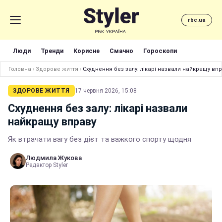
rbc.ua
Люди
Тренди
Корисне
Смачно
Гороскопи
Головна
›
Здорове життя
›
Схуднення без залу: лікарі назвали найкращу вп
ЗДОРОВЕ ЖИТТЯ
17 червня 2026, 15:08
Схуднення без залу: лікарі назвали
найкращу вправу
Як втрачати вагу без дієт та важкого спорту щодня
Людмила Жукова
Редактор Styler