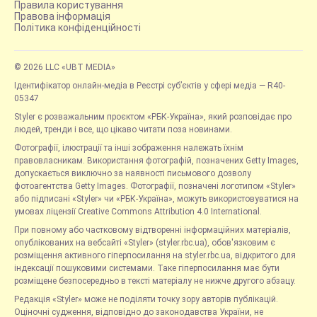
Правила користування
Правова інформація
Політика конфіденційності
© 2026 LLC «UBT MEDIA»
Ідентифікатор онлайн-медіа в Реєстрі суб’єктів у сфері медіа — R40-
05347
Styler є розважальним проєктом «РБК-Україна», який розповідає про
людей, тренди і все, що цікаво читати поза новинами.
Фотографії, ілюстрації та інші зображення належать їхнім
правовласникам. Використання фотографій, позначених Getty Images,
допускається виключно за наявності письмового дозволу
фотоагентства Getty Images. Фотографії, позначені логотипом «Styler»
або підписані «Styler» чи «РБК-Україна», можуть використовуватися на
умовах ліцензії Creative Commons Attribution 4.0 International.
При повному або частковому відтворенні інформаційних матеріалів,
опублікованих на вебсайті «Styler» (styler.rbc.ua), обов'язковим є
розміщення активного гіперпосилання на styler.rbc.ua, відкритого для
індексації пошуковими системами. Таке гіперпосилання має бути
розміщене безпосередньо в тексті матеріалу не нижче другого абзацу.
Редакція «Styler» може не поділяти точку зору авторів публікацій.
Оціночні судження, відповідно до законодавства України, не