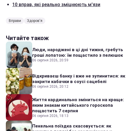
10 вправ, які реально зміцнюють м'язи
Вправи
Здоров'я
Читайте також
Люди, народжені в ці дні тижня, гребуть
гроші лопатою: їм пощастило з пелюшок
06 серпня 2026, 20:59
Відкриваєш банку і вже не зупинитися: як
закрити кабачки в соусі сацебелі
06 серпня 2026, 20:12
Життя кардинально зміниться на краще:
яким знакам китайського гороскопа
пощастить 7 серпня
06 серпня 2026, 18:13
Пекельна поїздка скасовується: як