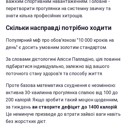
важким спортивним навантаженням. Головне -
перетворити прогулянки на системну звичку та
знати кілька професійних хитрощів.
Скільки насправді потрібно ходити
Популярний міф про обов'язкові "10 000 кроків на
день" є досить умовним золотим стандартом.
За словами дієтологині Алісси Палладіно, цілі повинні
підбиратися індивідуально, залежно від вашого
поточного стану здоров'я та способу життя.
Проте базова математика схуднення є незмінною:
активна 30-хвилинна прогулянка спалює від 100 до
200 калорій. Якщо зробити такий моціон щоденним,
за тиждень
ви створите дефіцит до 1400 калорій
.
Це неминуче призведе до втрати зайвої ваги навіть
без жорстких дієт.