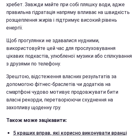
хребет. Завжди майте при собі пляшку води, адже
правильна гідратація напряму впливає на швидкість
розщеплення жирів і підтримує високий рівень
енергії.
Щоб прогулянки не здавалися нудними,
використовуйте цей час для прослуховування
цікавих подкастів, улюбленої музики або спілкування
з друзями по телефону.
Зрештою, відстеження власних результатів за
допомогою фітнес-браслетів чи додатків на
смартфоні чудово мотивує продовжувати бити
власні рекорди, перетворюючи схуднення на
захопливу щоденну гру.
Також може зацікавити:
5 кращих вправ, які корисно виконувати вранці