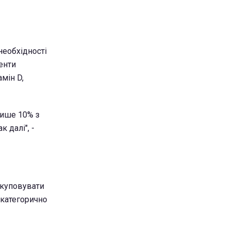
необхідності
енти
мін D,
лише 10% з
 далі", -
скуповувати
 категорично