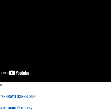
и:
ь уникати жінки 50+
 вітамін D влітку