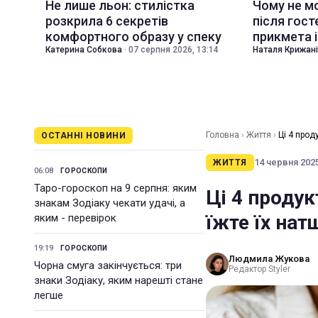
Не лише льон: стилістка
Чому не м
розкрила 6 секретів
після гост
комфортного образу у спеку
прикмета і
Катерина Собкова
·
07 серпня 2026, 13:14
Наталя Крижан
Головна
›
Життя
›
Ці 4 прод
ОСТАННІ НОВИНИ
14 червня 2025
ЖИТТЯ
06:08
ГОРОСКОПИ
Таро-гороскоп на 9 серпня: яким
Ці 4 продук
знакам Зодіаку чекати удачі, а
їжте їх на
яким - перевірок
19:19
ГОРОСКОПИ
Людмила Жукова
Чорна смуга закінчується: три
Редактор Styler
знаки Зодіаку, яким нарешті стане
легше