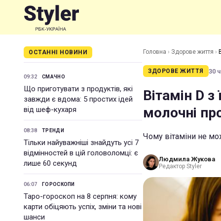
Головна
›
Здорове життя
›
ОСТАННІ НОВИНИ
30 ч
ЗДОРОВЕ ЖИТТЯ
09:32
СМАЧНО
Що приготувати з продуктів, які
Вітамін D з
завжди є вдома: 5 простих ідей
молочні пр
від шеф-кухаря
08:38
ТРЕНДИ
Чому вітаміни не мо
Тільки найуважніші знайдуть усі 7
відмінностей в цій головоломці: є
Людмила Жукова
лише 60 секунд
Редактор Styler
06:07
ГОРОСКОПИ
Таро-гороскоп на 8 серпня: кому
карти обіцяють успіх, зміни та нові
шанси