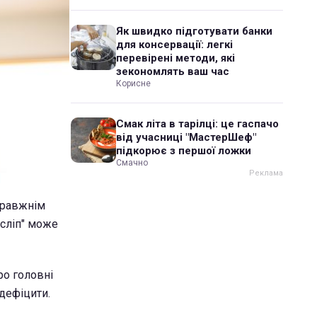
Як швидко підготувати банки
для консервації: легкі
перевірені методи, які
зекономлять ваш час
Корисне
Смак літа в тарілці: це гаспачо
від учасниці "МастерШеф"
підкорює з першої ложки
Смачно
правжнім
осліп" може
ро головні
дефіцити.