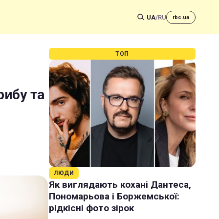
UA
/
RU
rbc.ua
ТОП
рибу та
ЛЮДИ
Як виглядають кохані Дантеса,
Пономарьова і Боржемської:
рідкісні фото зірок