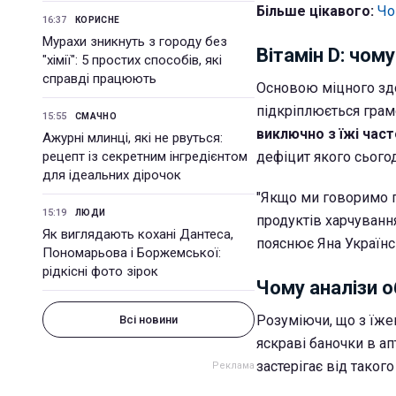
Більше цікавого:
Чо
16:37
КОРИСНЕ
Мурахи зникнуть з городу без
Вітамін D: чом
"хімії": 5 простих способів, які
справді працюють
Основою міцного здо
підкріплюється грам
15:55
СМАЧНО
виключно з їжі час
Ажурні млинці, які не рвуться:
рецепт із секретним інгредієнтом
дефіцит якого сьогод
для ідеальних дірочок
"Якщо ми говоримо п
15:19
ЛЮДИ
продуктів харчування.
Як виглядають кохані Дантеса,
пояснює Яна Українс
Пономарьова і Боржемської:
рідкісні фото зірок
Чому аналізи о
Розуміючи, що з їже
Всі новини
яскраві баночки в ап
застерігає від такого