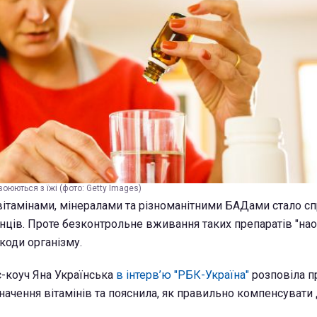
воюються з їжі (фото: Getty Images)
ітамінами, мінералами та різноманітними БАДами стало с
нців. Проте безконтрольне вживання таких препаратів "на
коди організму.
-коуч Яна Українська
в інтерв’ю "РБК-Україна"
розповіла п
ачення вітамінів та пояснила, як правильно компенсувати 