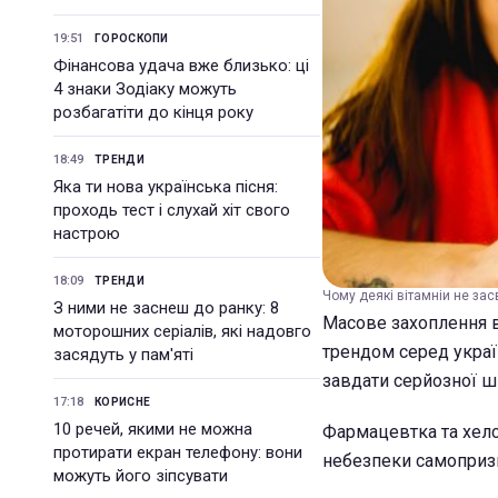
19:51
ГОРОСКОПИ
Фінансова удача вже близько: ці
4 знаки Зодіаку можуть
розбагатіти до кінця року
18:49
ТРЕНДИ
Яка ти нова українська пісня:
проходь тест і слухай хіт свого
настрою
18:09
ТРЕНДИ
Чому деякі вітамніи не зас
З ними не заснеш до ранку: 8
Масове захоплення в
моторошних серіалів, які надовго
трендом серед украї
засядуть у пам'яті
завдати серйозної ш
17:18
КОРИСНЕ
10 речей, якими не можна
Фармацевтка та хелс
протирати екран телефону: вони
небезпеки самопризн
можуть його зіпсувати