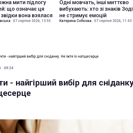
ожна мити підлогу
Одні мовчать, інші миттєво
ей: що означає ця
вибухають: хто зі знаків Зод
 звідки вона взялася
не стримує емоцій
івська
·
07 серпня 2026, 13:55
Катерина Собкова
·
07 серпня 2026, 11:43
укти - найгірший вибір для сніданку. Не їжте їх натщесерце
 · 09:24
ти - найгірший вибір для сніданку
тщесерце