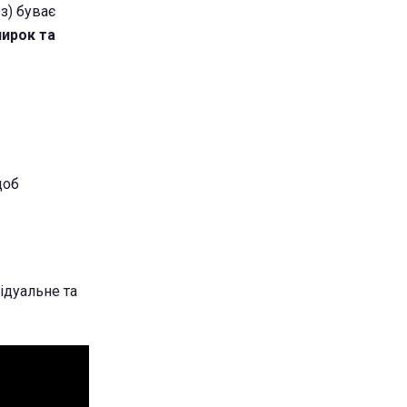
оз) буває
нирок та
щоб
ідуальне та