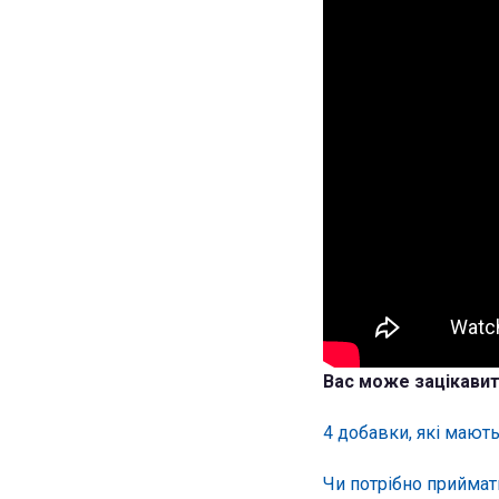
Вас може зацікавит
4 добавки, які мают
Чи потрібно приймати