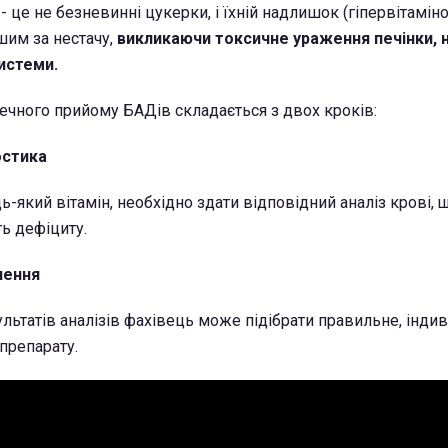
 - це не безневинні цукерки, і їхній надлишок (гіпервітамін
шим за нестачу,
викликаючи токсичне ураження печінки, 
истеми.
ечного прийому БАДів складається з двох кроків:
остика
-який вітамін, необхідно здати відповідний аналіз крові, 
ть дефіциту.
чення
ультатів аналізів фахівець може підібрати правильне, індив
препарату.