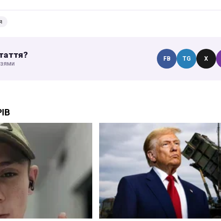
я
таття?
FB
TG
X
узями