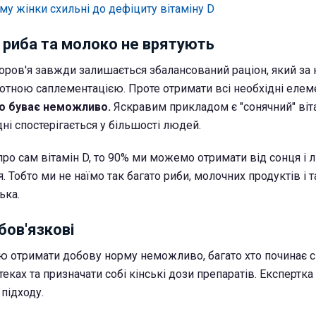
му жінки
схильні до дефіциту вітаміну D
у риба та молоко не врятують
ров'я завжди залишається збалансований раціон, який за 
отною саплементацією. Проте отримати всі необхідні елем
то буває неможливо.
Яскравим прикладом є "сонячний" віта
ні спостерігається у більшості людей.
ро сам вітамін D, то 90% ми можемо отримати від сонця і 
 Тобто ми не наїмо так багато риби, молочних продуктів і так
ька.
бов'язкові
ю отримати добову норму неможливо, багато хто починає 
теках та призначати собі кінські дози препаратів. Експертка
 підходу.