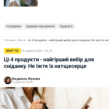
похудение
Здорове харчування
Здоров'я
Головна
›
Життя
›
Ці 4 продукти - найгірший вибір для сніданку. Не їжте їх 
ЖИТТЯ
14 червня 2025 · 09:24
Ці 4 продукти - найгірший вибір для
сніданку. Не їжте їх натщесерце
Людмила Жукова
Редактор Styler