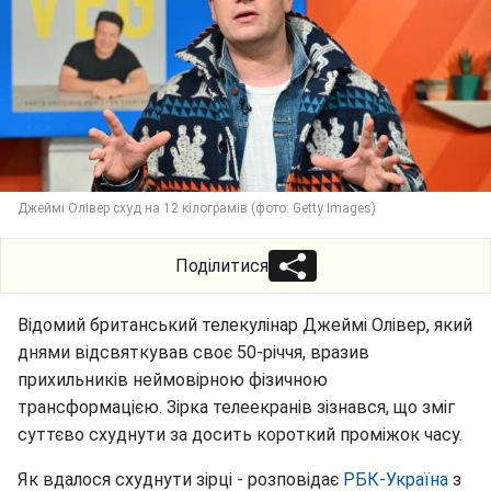
Джеймі Олівер схуд на 12 кілограмів (фото: Getty Images)
Поділитися
Відомий британський телекулінар Джеймі Олівер, який
днями відсвяткував своє 50-річчя, вразив
прихильників неймовірною фізичною
трансформацією. Зірка телеекранів зізнався, що зміг
суттєво схуднути за досить короткий проміжок часу.
Як вдалося схуднути зірці - розповідає
РБК-Україна
з