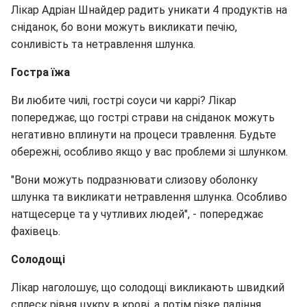
Лікар Адріан Шнайдер радить уникати 4 продуктів на
сніданок, бо вони можуть викликати печію,
сонливість та нетравлення шлунка.
Гостра їжа
Ви любите чилі, гострі соуси чи каррі? Лікар
попереджає, що гострі страви на сніданок можуть
негативно вплинути на процеси травлення. Будьте
обережні, особливо якщо у вас проблеми зі шлунком.
"Вони можуть подразнювати слизову оболонку
шлунка та викликати нетравлення шлунка. Особливо
натщесерце та у чутливих людей", - попереджає
фахівець.
Солодощі
Лікар наголошує, що солодощі викликають швидкий
сплеск рівня цукру в крові, а потім різке падіння.