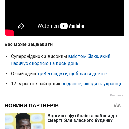
Вас може зацікавити
Суперсніданок з високим
вмістом білка, який
насичує енергією на весь день
О якій одині
треба снідати, щоб жити довше
12 варіантів найгірших
сніданків, які їдять українці