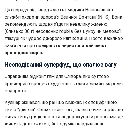
Цю пораду підтверджують і медики Національної
служби охорони здоров'я Великої Британії (NHS). Вони
рекомендують щодня з'їдати невелику жменю
(близько 30 г) несолоних горіхів без цукру чи медової
глазурі як чудове джерело клітковини. Проте важливо
пам'ятати про
помірність через високий вміст
природних жирів.
Несподіваний суперфуд, що спалює вагу
Справжнім відкриттям для Олівера, яке суттєво
прискорило процес схуднення, стали звичайні морські
водорості.
Кулінар зізнався, що раніше вважав їх специфічною
їжею "для хіпі". Однак після того, як він почав серйозно
вивчати нутриціологію та подорожувати регіонами, де
живуть довгожителі, його думка кардинально