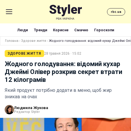
rbc.ua
Люди
Тренди
Корисне
Смачно
Гороскопи
Головна
›
Здорове життя
›
Жодного голодування: відомий кухар Джеймі Олів
ЗДОРОВЕ ЖИТТЯ
28 травня 2026 · 15:02
Жодного голодування: відомий кухар
Джеймі Олівер розкрив секрет втрати
12 кілограмів
Який продукт потрібно додати в меню, щоб жир
зникав на очах
Людмила Жукова
Редактор Styler