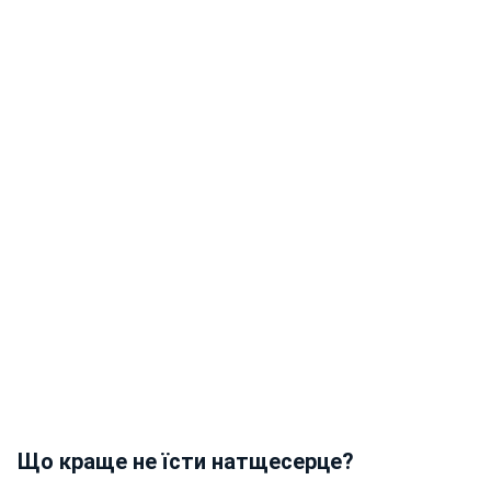
Що краще не їсти натщесерце?