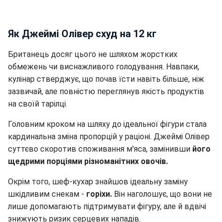
Як Джеймі Олівер схуд на 12 кг
Британець досяг цього не шляхом жорстких
обмежень чи виснажливого голодування. Навпаки,
кулінар стверджує, що почав їсти навіть більше, ніж
зазвичай, але повністю переглянув якість продуктів
на своїй тарілці.
Головним кроком на шляху до ідеальної фігури стала
кардинальна зміна пропорцій у раціоні. Джеймі Олівер
суттєво скоротив споживання м'яса, замінивши
його
щедрими порціями різноманітних овочів.
Окрім того, шеф-кухар знайшов ідеальну заміну
шкідливим снекам -
горіхи.
Він наголошує, що вони не
лише допомагають підтримувати фігуру, але й вдвічі
знижують ризик серцевих нападів.