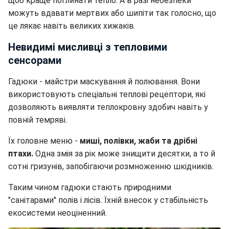
щоб краще поглинати тепло. А в разі небезпеки
можуть вдавати мертвих або шипіти так голосно, що
це лякає навіть великих хижаків.
Невидимі мисливці з тепловими
сенсорами
Гадюки - майстри маскування й полювання. Вони
використовують спеціальні теплові рецептори, які
дозволяють виявляти теплокровну здобич навіть у
повній темряві.
Їх головне меню -
миші, полівки, жаби та дрібні
птахи.
Одна змія за рік може знищити десятки, а то й
сотні гризунів, запобігаючи розмноженню шкідників.
Таким чином гадюки стають природними
"санітарами" полів і лісів. Їхній внесок у стабільність
екосистеми неоціненний.