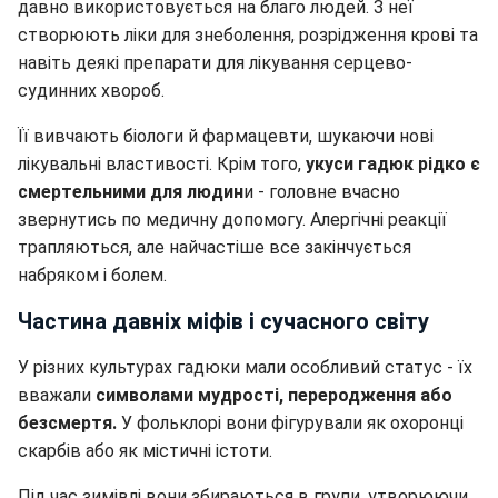
давно використовується на благо людей. З неї
створюють ліки для знеболення, розрідження крові та
навіть деякі препарати для лікування серцево-
судинних хвороб.
Її вивчають біологи й фармацевти, шукаючи нові
лікувальні властивості. Крім того,
укуси гадюк рідко є
смертельними для людин
и - головне вчасно
звернутись по медичну допомогу. Алергічні реакції
трапляються, але найчастіше все закінчується
набряком і болем.
Частина давніх міфів і сучасного світу
У різних культурах гадюки мали особливий статус - їх
вважали
символами мудрості, переродження або
безсмертя.
У фольклорі вони фігурували як охоронці
скарбів або як містичні істоти.
Під час зимівлі вони збираються в групи, утворюючи