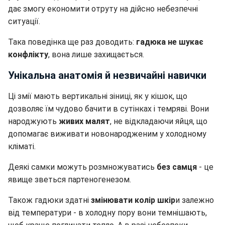
дає змогу економити отруту на дійсно небезпечні
ситуації.
Така поведінка ще раз доводить:
гадюка не шукає
конфлікту
, вона лише захищається.
Унікальна анатомія й незвичайні навички
Ці змії мають вертикальні зіниці, як у кішок, що
дозволяє їм чудово бачити в сутінках і темряві. Вони
народжують
живих малят
, не відкладаючи яйця, що
допомагає виживати новонародженим у холодному
кліматі.
Деякі самки можуть розмножуватись
без самця
- це
явище зветься партеногенезом.
Також гадюки здатні
змінювати колір шкір
и залежно
від температури - в холодну пору вони темнішають,