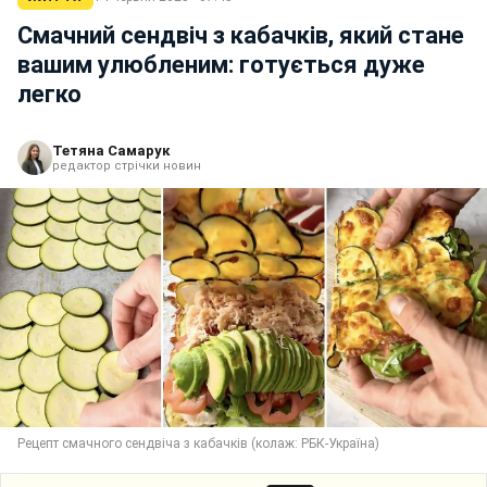
Смачний сендвіч з кабачків, який стане
вашим улюбленим: готується дуже
легко
Тетяна Самарук
редактор стрічки новин
Рецепт смачного сендвіча з кабачків (колаж: РБК-Україна)