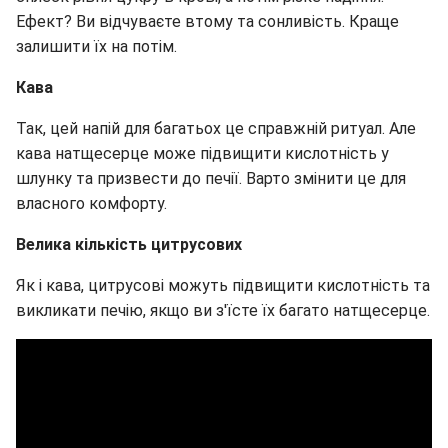
Ефект? Ви відчуваєте втому та сонливість. Краще
залишити їх на потім.
Кава
Так, цей напій для багатьох це справжній ритуал. Але
кава натщесерце може підвищити кислотність у
шлунку та призвести до печії. Варто змінити це для
власного комфорту.
Велика кількість цитрусових
Як і кава, цитрусові можуть підвищити кислотність та
викликати печію, якщо ви з'їсте їх багато натщесерце.