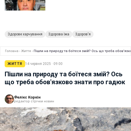
Здорове харчування
Здорова їжа
Здоров'я
Головна
›
Життя
›
Пішли на природу та боїтеся змій? Ось що треба обов'язк
ЖИТТЯ
14 червня 2025 · 09:00
Пішли на природу та боїтеся змій? Ось
що треба обов'язково знати про гадюк
Фелікс Коркін
редактор стрічки новин