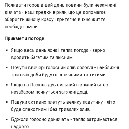
Поливати город в цей день повинні були незаміжні
дівчата - наші предки вірили, що це допомагає
зберегти жіночу красу і притягне в їхнє життя
необхідні зміни.
Прикмети погоди:
Якщо весь день ясна і тепла погода - зерно
вродить багатим та якісним.
Почути ввечері голосний спів солов'я - найближчі
три нічні доби будуть сонячними та тихими.
Якщо на Ларіона дув сильний північний вітер -
незабаром почнуться затяжні дощі.
Павуки активно плетуть велику павутину - літо
буде спекотним і без тривалих злив.
Бджоли голосно дзижчать - тепло затримається
надовго.