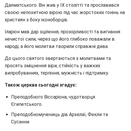
Далматського. Він жив у IX столітті та прославився
своєю непохитною вірою під час жорстоких гонінь на
християн з боку іконоборців.
Іларіон мав дар зцілення, прозорливості та вигнання
нечистої сили, через що його глибоко поважали в
народі, а його молитви творили справжні дива.
До цього святого звертаються з молитвами та
просять зміцнення віри, стійкість у важких
випробуваннях, терпіння, мужність і підтримку.
Також церква сьогодні згадує:
Преподобного Віссаріона, чудотворця
Єгипетського.
Преподобномучениць дів Архелаї, Фекли та
Сусанни