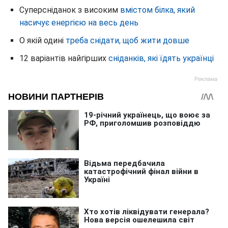
Суперсніданок з високим
вмістом білка, який
насичує енергією на весь день
О якій одині
треба снідати, щоб жити довше
12 варіантів найгірших
сніданків, які їдять українці