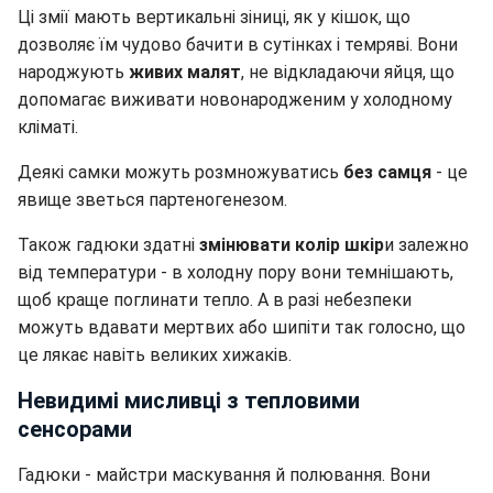
Ці змії мають вертикальні зіниці, як у кішок, що
дозволяє їм чудово бачити в сутінках і темряві. Вони
народжують
живих малят
, не відкладаючи яйця, що
допомагає виживати новонародженим у холодному
кліматі.
Деякі самки можуть розмножуватись
без самця
- це
явище зветься партеногенезом.
Також гадюки здатні
змінювати колір шкір
и залежно
від температури - в холодну пору вони темнішають,
щоб краще поглинати тепло. А в разі небезпеки
можуть вдавати мертвих або шипіти так голосно, що
це лякає навіть великих хижаків.
Невидимі мисливці з тепловими
сенсорами
Гадюки - майстри маскування й полювання. Вони