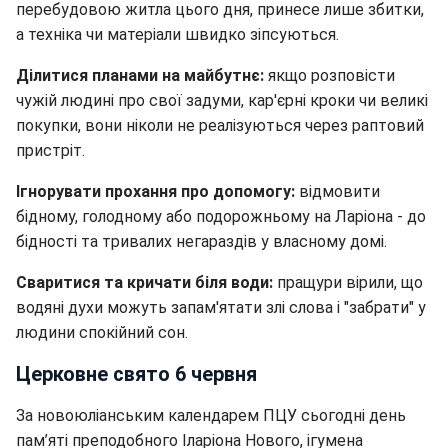
перебудовою житла цього дня, принесе лише збитки,
а техніка чи матеріали швидко зіпсуються.
Ділитися планами на майбутнє:
якщо розповісти
чужій людині про свої задуми, кар'єрні кроки чи великі
покупки, вони ніколи не реалізуються через раптовий
пристріт.
Ігнорувати прохання про допомогу:
відмовити
бідному, голодному або подорожньому на Ларіона - до
бідності та тривалих негараздів у власному домі.
Сваритися та кричати біля води:
пращури вірили, що
водяні духи можуть запам'ятати злі слова і "забрати" у
людини спокійний сон.
Церковне свято 6 червня
За новоюліанським календарем ПЦУ сьогодні день
пам’яті преподобного Іларіона Нового, ігумена