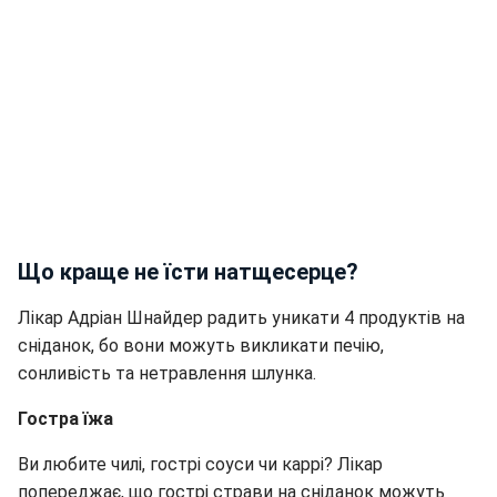
Що краще не їсти натщесерце?
Лікар Адріан Шнайдер радить уникати 4 продуктів на
сніданок, бо вони можуть викликати печію,
сонливість та нетравлення шлунка.
Гостра їжа
Ви любите чилі, гострі соуси чи каррі? Лікар
попереджає, що гострі страви на сніданок можуть