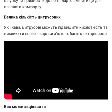
шлунку та призвести до печії. Варто змінити це для
власного комфорту.
Велика кількість цитрусових
Як і кава, цитрусові можуть підвищити кислотність та
викликати печію, якщо ви з'їсте їх багато натщесерце.
Вас може зацікавити