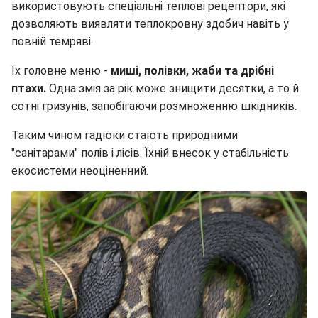
використовують спеціальні теплові рецептори, які
дозволяють виявляти теплокровну здобич навіть у
повній темряві.
Їх головне меню -
миші, полівки, жаби та дрібні
птахи.
Одна змія за рік може знищити десятки, а то й
сотні гризунів, запобігаючи розмноженню шкідників.
Таким чином гадюки стають природними
"санітарами" полів і лісів. Їхній внесок у стабільність
екосистеми неоціненний.