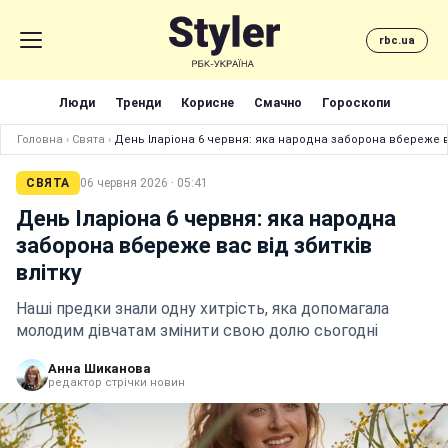
rbc.ua
Люди
Тренди
Корисне
Смачно
Гороскопи
Головна
›
Свята
›
День Іларіона 6 червня: яка народна заборона вбереже ва
СВЯТА
06 червня 2026 · 05:41
День Іларіона 6 червня: яка народна
заборона вбереже вас від збитків
влітку
Наші предки знали одну хитрість, яка допомагала
молодим дівчатам змінити свою долю сьогодні
Анна Шиканова
редактор стрічки новин