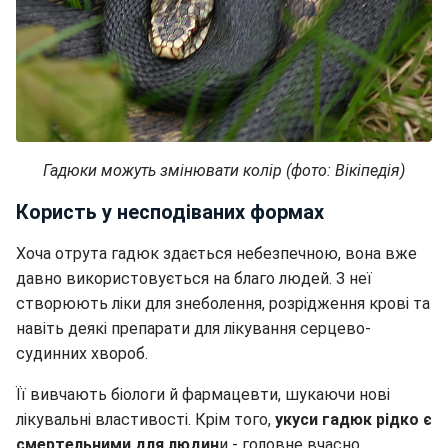
Гадюки можуть змінювати колір (фото: Вікіпедія)
Користь у несподіваних формах
Хоча отрута гадюк здається небезпечною, вона вже
давно використовується на благо людей. З неї
створюють ліки для знеболення, розрідження крові та
навіть деякі препарати для лікування серцево-
судинних хвороб.
Її вивчають біологи й фармацевти, шукаючи нові
лікувальні властивості. Крім того,
укуси гадюк рідко є
смертельними для людин
и - головне вчасно