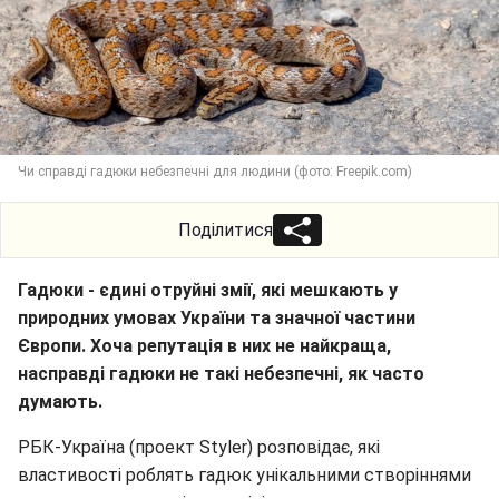
Чи справді гадюки небезпечні для людини (фото: Freepik.com)
Поділитися
Гадюки - єдині отруйні змії, які мешкають у
природних умовах України та значної частини
Європи. Хоча репутація в них не найкраща,
насправді гадюки не такі небезпечні, як часто
думають.
РБК-Україна (проект Styler) розповідає, які
властивості роблять гадюк унікальними створіннями