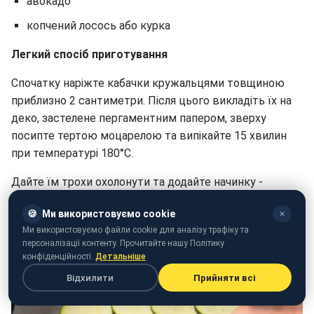
авокадо
копчений лосось або курка
Легкий спосіб приготування
Спочатку наріжте кабачки кружальцями товщиною
приблизно 2 сантиметри. Після цього викладіть їх на
деко, застелене пергаментним папером, зверху
посипте тертою моцарелою та випікайте 15 хвилин
при температурі 180°C.
Дайте їм трохи охолонути та додайте начинку -
вершковий сир, руколу, помідор, авокадо до лосось.
🍪
Ми використовуємо cookie
✕
Ми використовуємо файли cookie для аналізу трафіку та
персоналізації контенту. Прочитайте нашу Політику
конфіденційності.
Детальніше
Відхилити
Прийняти всі