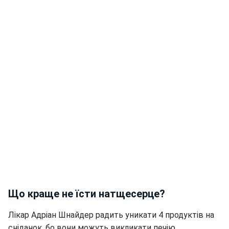
Що краще не їсти натщесерце?
Лікар Адріан Шнайдер радить уникати 4 продуктів на
сніданок, бо вони можуть викликати печію,