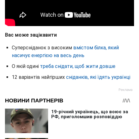
Вас може зацікавити
Суперсніданок з високим
вмістом білка, який
насичує енергією на весь день
О якій одині
треба снідати, щоб жити довше
12 варіантів найгірших
сніданків, які їдять українці