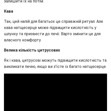
залишити їх на потім.
Кава
Так, цей напій для багатьох це справжній ритуал. Але
кава натщесерце може підвищити кислотність у
шлунку та призвести до печії. Варто змінити це для
власного комфорту.
Велика кількість цитрусових
Як і кава, цитрусові можуть підвищити кислотність та
викликати печію, якщо ви з'їсте їх багато натщесерце.