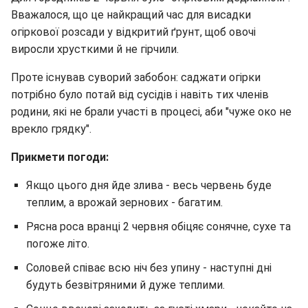
Вважалося, що це найкращий час для висадки
огіркової розсади у відкритий ґрунт, щоб овочі
виросли хрусткими й не гірчили.
Проте існував суворий забобон: саджати огірки
потрібно було потай від сусідів і навіть тих членів
родини, які не брали участі в процесі, аби "чуже око не
врекло грядку".
Прикмети погоди:
Якщо цього дня йде злива - весь червень буде
теплим, а врожай зернових - багатим.
Рясна роса вранці 2 червня обіцяє сонячне, сухе та
погоже літо.
Соловей співає всю ніч без упину - наступні дні
будуть безвітряними й дуже теплими.