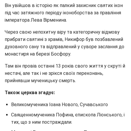
Він увійшов в історію як палкий захисник святих ікон
під час затяжного періоду іконоборства за правління
імператора Лева Вірменина.
Через свою непохитну віру та категоричну відмову
прибрати святині з храмів, Никифор був позбавлений
духовного сану та відправлений у суворе заслання до
монастиря на березі Босфору.
Там він провів останні 13 років свого життя у скруті й
нестачі, але так і не зрікся своїх переконань,
прийнявши мученицьку смерть.
Також церква згадує:
Великомученика Іоана Нового, Сучавського
Священномученика Пофина, єпископа Ліонського, і
тих, що з ним постраждали.