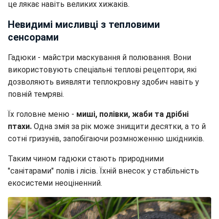
це лякає навіть великих хижаків.
Невидимі мисливці з тепловими
сенсорами
Гадюки - майстри маскування й полювання. Вони
використовують спеціальні теплові рецептори, які
дозволяють виявляти теплокровну здобич навіть у
повній темряві.
Їх головне меню -
миші, полівки, жаби та дрібні
птахи.
Одна змія за рік може знищити десятки, а то й
сотні гризунів, запобігаючи розмноженню шкідників.
Таким чином гадюки стають природними
"санітарами" полів і лісів. Їхній внесок у стабільність
екосистеми неоціненний.