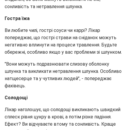
сонливість та нетравлення шлунка.
Гостра їжа
Ви любите чилі, гострі соуси чи каррі? Лікар
попереджає, що гострі страви на сніданок можуть
негативно вплинути на процеси травлення. Будьте
обережні, особливо якщо у вас проблеми зі шлунком.
"Вони можуть подразнювати слизову оболонку
шлунка та викликати нетравлення шлунка. Особливо
натщесерце та у чутливих людей", - попереджає
фахівець.
Солодощі
Лікар наголошує, що солодощі викликають швидкий
сплеск рівня цукру в крові, а потім різке падіння.
Ефект? Ви відчуваєте втому та сонливість. Краще