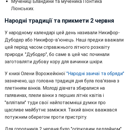
Мучениці Бландини та мученика Понтика
Ліонських.
Народні традиції та прикмети 2 червня
У народному календарі цей день називали Никифор-
Дубодер або Никифор-в'юнець. Наші предки вважали
цей період часом справжнього літного розквіту
природи. "Дубодер", бо саме в цей час починали
заготовляти дубову кору для вичинки шкіри.
У книзі Олени Ворожейкіної
"Народні звичаї та обряди"
зазначено, що головна традиція дня була пов'язана з
плетінням вінків. Молоді дівчата збиралися на
галявинах, плели вінки з перших літніх квітів і
"вплітали" туди свої найпотаємніші думки про
щасливе майбутнє заміжжя. Такий вінок вважався
потужним оберегом проти пристріту.
Для городників 2 червня було "огірковим дедлайном".