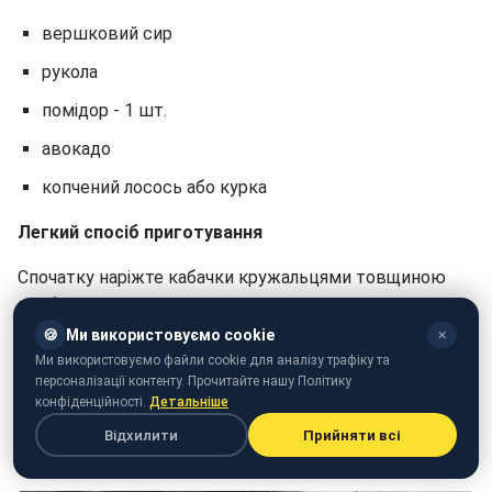
вершковий сир
рукола
помідор - 1 шт.
авокадо
копчений лосось або курка
Легкий спосіб приготування
Спочатку наріжте кабачки кружальцями товщиною
приблизно 2 сантиметри. Після цього викладіть їх на
деко, застелене пергаментним папером, зверху
🍪
Ми використовуємо cookie
✕
посипте тертою моцарелою та випікайте 15 хвилин
Ми використовуємо файли cookie для аналізу трафіку та
персоналізації контенту. Прочитайте нашу Політику
при температурі 180°C.
конфіденційності.
Детальніше
Дайте їм трохи охолонути та додайте начинку -
Відхилити
Прийняти всі
вершковий сир, руколу, помідор, авокадо до лосось.