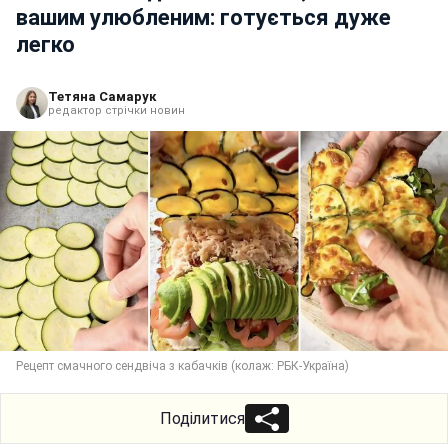
вашим улюбленим: готується дуже
легко
Тетяна Самарук
редактор стрічки новин
Рецепт смачного сендвіча з кабачків (колаж: РБК-Україна)
Поділитися