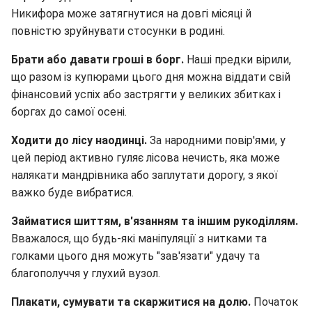
Никифора може затягнутися на довгі місяці й
повністю зруйнувати стосунки в родині.
Брати або давати гроші в борг.
Наші предки вірили,
що разом із купюрами цього дня можна віддати свій
фінансовий успіх або застрягти у великих збитках і
боргах до самої осені.
Ходити до лісу наодинці.
За народними повір'ями, у
цей період активно гуляє лісова нечисть, яка може
налякати мандрівника або заплутати дорогу, з якої
важко буде вибратися.
Займатися шиттям, в'язанням та іншим рукоділлям.
Вважалося, що будь-які маніпуляції з нитками та
голками цього дня можуть "зав'язати" удачу та
благополуччя у глухий вузол.
Плакати, сумувати та скаржитися на долю.
Початок