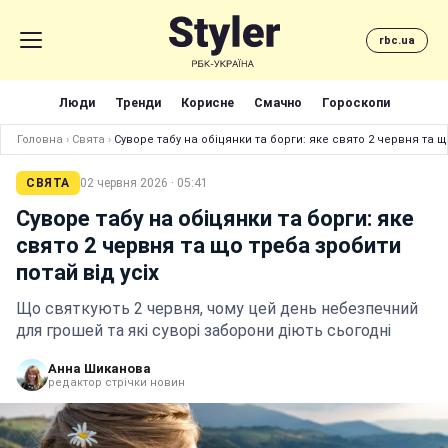
rbc.ua
Люди
Тренди
Корисне
Смачно
Гороскопи
Головна
›
Свята
›
Суворе табу на обіцянки та борги: яке свято 2 червня та щ
СВЯТА
02 червня 2026 · 05:41
Суворе табу на обіцянки та борги: яке
свято 2 червня та що треба зробити
потай від усіх
Що святкують 2 червня, чому цей день небезпечний
для грошей та які суворі заборони діють сьогодні
Анна Шиканова
редактор стрічки новин