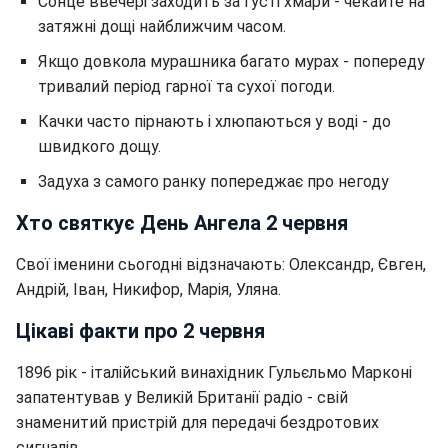
Сонце ввечері заходить за густі хмари - чекайте на
затяжні дощі найближчим часом.
Якщо довкола мурашника багато мурах - попереду
тривалий період гарної та сухої погоди.
Качки часто пірнають і хлюпаються у воді - до
швидкого дощу.
Задуха з самого ранку попереджає про негоду
Хто святкує День Ангела 2 червня
Свої іменини сьогодні відзначають: Олександр, Євген,
Андрій, Іван, Никифор, Марія, Уляна.
Цікаві факти про 2 червня
1896 рік - італійський винахідник Гульєльмо Марконі
запатентував у Великій Британії радіо - свій
знаменитий пристрій для передачі бездротових
сигналів.