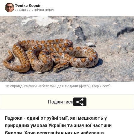
Фелікс Коркін
редактор стрічки новин
Чи справді гадюки небезпечні для людини (фото: Freepik.com)
Поділитися
Гадюки - єдині отруйні змії, які мешкають у
природних умовах України та значної частини
Європи. Хоча репутація в них не найкраща,