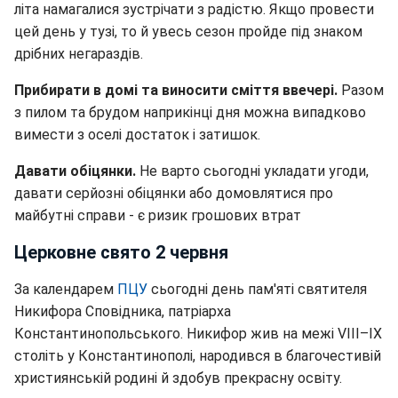
літа намагалися зустрічати з радістю. Якщо провести
цей день у тузі, то й увесь сезон пройде під знаком
дрібних негараздів.
Прибирати в домі та виносити сміття ввечері.
Разом
з пилом та брудом наприкінці дня можна випадково
вимести з оселі достаток і затишок.
Давати обіцянки.
Не варто сьогодні укладати угоди,
давати серйозні обіцянки або домовлятися про
майбутні справи - є ризик грошових втрат
Церковне свято 2 червня
За календарем
ПЦУ
сьогодні день пам'яті святителя
Никифора Сповідника, патріарха
Константинопольського. Никифор жив на межі VIII–IX
століть у Константинополі, народився в благочестивій
християнській родині й здобув прекрасну освіту.