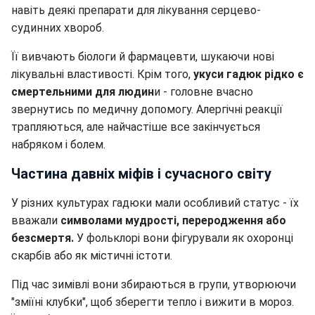
навіть деякі препарати для лікування серцево-
судинних хвороб.
Її вивчають біологи й фармацевти, шукаючи нові
лікувальні властивості. Крім того,
укуси гадюк рідко є
смертельними для людин
и - головне вчасно
звернутись по медичну допомогу. Алергічні реакції
трапляються, але найчастіше все закінчується
набряком і болем.
Частина давніх міфів і сучасного світу
У різних культурах гадюки мали особливий статус - їх
вважали
символами мудрості, переродження або
безсмертя.
У фольклорі вони фігурували як охоронці
скарбів або як містичні істоти.
Під час зимівлі вони збираються в групи, утворюючи
"зміїні клубки", щоб зберегти тепло і вижити в мороз.