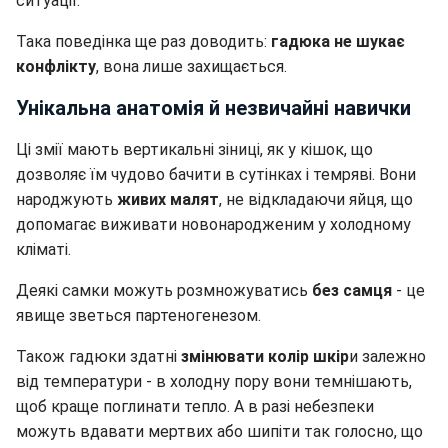
ситуації.
Така поведінка ще раз доводить:
гадюка не шукає
конфлікту
, вона лише захищається.
Унікальна анатомія й незвичайні навички
Ці змії мають вертикальні зіниці, як у кішок, що
дозволяє їм чудово бачити в сутінках і темряві. Вони
народжують
живих малят
, не відкладаючи яйця, що
допомагає виживати новонародженим у холодному
кліматі.
Деякі самки можуть розмножуватись
без самця
- це
явище зветься партеногенезом.
Також гадюки здатні
змінювати колір шкір
и залежно
від температури - в холодну пору вони темнішають,
щоб краще поглинати тепло. А в разі небезпеки
можуть вдавати мертвих або шипіти так голосно, що