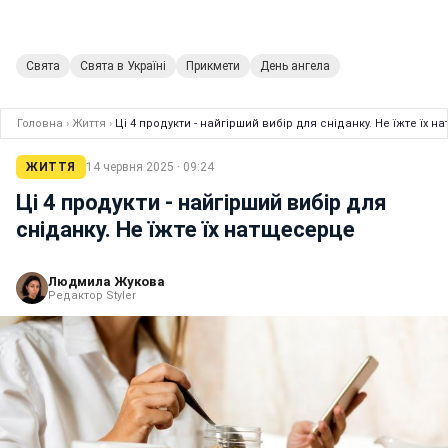
Свята
Свята в Україні
Прикмети
День ангела
Головна
›
Життя
›
Ці 4 продукти - найгірший вибір для сніданку. Не їжте їх 
ЖИТТЯ
14 червня 2025 · 09:24
Ці 4 продукти - найгірший вибір для
сніданку. Не їжте їх натщесерце
Людмила Жукова
Редактор Styler