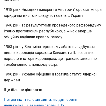
1918 рік - Німецька імперія та Австро-Угорська імперія
юридично визнали владу гетьмана в Україні
1946 рік - за результатами проведеного референдуму
Італію проголосили республікою, а жінок вперше
офіційно наділили правом голосу.
1953 рік - у Вестмінстерському абатстві відбулася
пишна коронація королеви Єлизавети II, яка стала
першою в історії коронацією, що транслювалася по
телебаченню в прямому ефірі.
1996 рік - Україна офіційно втратила статус ядерної
держави
Ще більше цікавого:
Петрів піст і головні свята: які дні червня
найважливіші за календарем ПЦУ