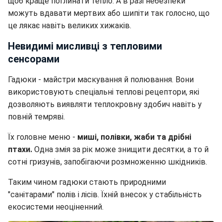
щоб краще поглинати тепло. А в разі небезпеки
можуть вдавати мертвих або шипіти так голосно, що
це лякає навіть великих хижаків.
Невидимі мисливці з тепловими
сенсорами
Гадюки - майстри маскування й полювання. Вони
використовують спеціальні теплові рецептори, які
дозволяють виявляти теплокровну здобич навіть у
повній темряві.
Їх головне меню -
миші, полівки, жаби та дрібні
птахи.
Одна змія за рік може знищити десятки, а то й
сотні гризунів, запобігаючи розмноженню шкідників.
Таким чином гадюки стають природними
"санітарами" полів і лісів. Їхній внесок у стабільність
екосистеми неоціненний.