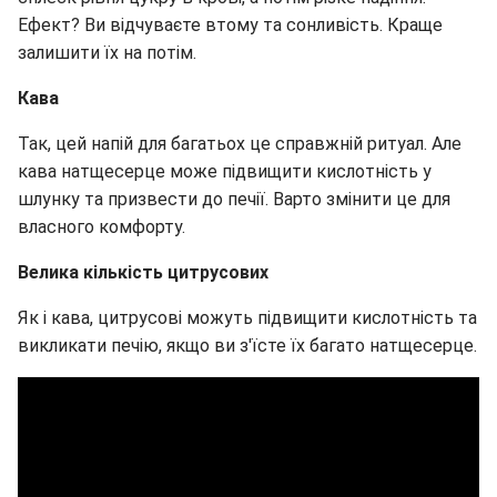
Ефект? Ви відчуваєте втому та сонливість. Краще
залишити їх на потім.
Кава
Так, цей напій для багатьох це справжній ритуал. Але
кава натщесерце може підвищити кислотність у
шлунку та призвести до печії. Варто змінити це для
власного комфорту.
Велика кількість цитрусових
Як і кава, цитрусові можуть підвищити кислотність та
викликати печію, якщо ви з'їсте їх багато натщесерце.