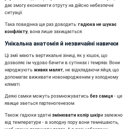
дає змогу економити отруту на дійсно небезпечні
ситуації.
Така поведінка ще раз доводить:
гадюка не шукає
конфлікту
, вона лише захищається.
Унікальна анатомія й незвичайні навички
Ці змії мають вертикальні зіниці, як у кішок, що
дозволяє їм чудово бачити в сутінках і темряві. Вони
народжують
живих малят
, не відкладаючи яйця, що
допомагає виживати новонародженим у холодному
кліматі.
Деякі самки можуть розмножуватись
без самця
- це
явище зветься партеногенезом.
Також гадюки здатні
змінювати колір шкір
и залежно
від температури - в холодну пору вони темнішають,