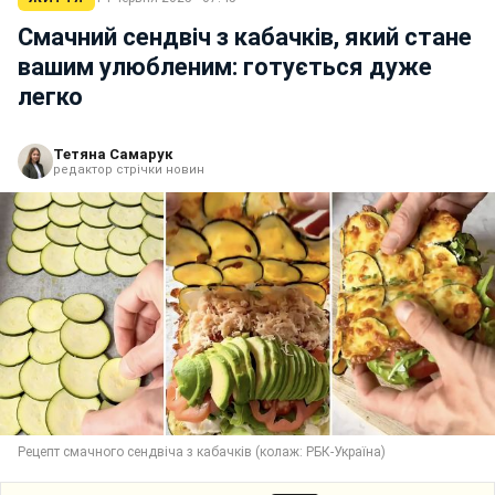
Смачний сендвіч з кабачків, який стане
вашим улюбленим: готується дуже
легко
Тетяна Самарук
редактор стрічки новин
Рецепт смачного сендвіча з кабачків (колаж: РБК-Україна)