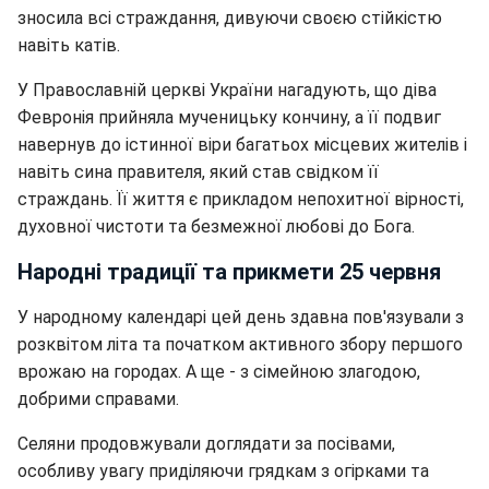
зносила всі страждання, дивуючи своєю стійкістю
навіть катів.
У Православній церкві України нагадують, що діва
Февронія прийняла мученицьку кончину, а її подвиг
навернув до істинної віри багатьох місцевих жителів і
навіть сина правителя, який став свідком її
страждань. Її життя є прикладом непохитної вірності,
духовної чистоти та безмежної любові до Бога.
Народні традиції та прикмети 25 червня
У народному календарі цей день здавна пов'язували з
розквітом літа та початком активного збору першого
врожаю на городах. А ще - з сімейною злагодою,
добрими справами.
Селяни продовжували доглядати за посівами,
особливу увагу приділяючи грядкам з огірками та