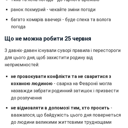
ранок похмурий - чекайте зміни погоди
багато комарів ввечері - буде спека та волога
погода
Що не можна робити 25 червня
З давніх-давен існували суворі правила і перестороги
для цього дня, щоб захистити родину від
неприємностей:
не провокувати конфлікти та не сваритися з
коханою людиною
- сварка на Февронії могла
назавжди забрати родинний затишок і призвести
до розлучення
не відмовляти в допомозі тим, хто просить
-
вважалося, що байдужість цього дня повернеться
до людини великими життєвими труднощами