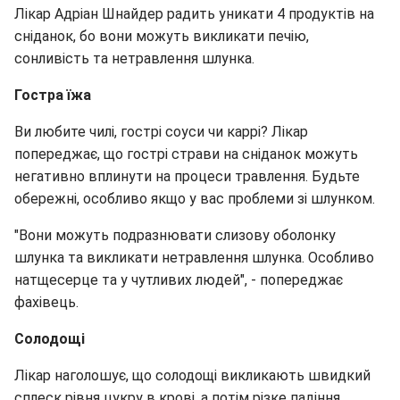
Лікар Адріан Шнайдер радить уникати 4 продуктів на
сніданок, бо вони можуть викликати печію,
сонливість та нетравлення шлунка.
Гостра їжа
Ви любите чилі, гострі соуси чи каррі? Лікар
попереджає, що гострі страви на сніданок можуть
негативно вплинути на процеси травлення. Будьте
обережні, особливо якщо у вас проблеми зі шлунком.
"Вони можуть подразнювати слизову оболонку
шлунка та викликати нетравлення шлунка. Особливо
натщесерце та у чутливих людей", - попереджає
фахівець.
Солодощі
Лікар наголошує, що солодощі викликають швидкий
сплеск рівня цукру в крові, а потім різке падіння.