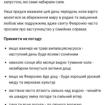
капустою, які саме набирали сили.
Наші предки вважали цей день періодом, коли варто
молитися за збереження миру в родині та зміцнення
любові між подружжям, адже святу Февронію часто
просили про заступництво у сімейних справах.
Прикмети на погоду:
якщо ввечері на траві випала рясна роса -
наступний день буде ясним і сонячним
навколо сонця або місяця видно туманне коло -
незабаром почнуться затяжні дощі
якщо на Февронію йде дощ - буде хороший урожай
меду та зернових культур
ластівки часто літають низько над водою - чекайте
на швидку зміну погоди та сильний вітер
тиха та ясна погода - до гарного врожаю