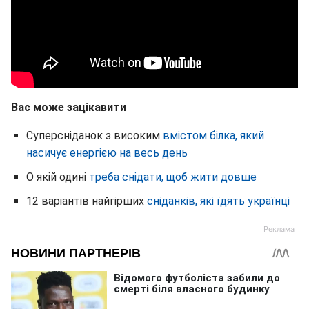
Вас може зацікавити
Суперсніданок з високим
вмістом білка, який
насичує енергією на весь день
О якій одині
треба снідати, щоб жити довше
12 варіантів найгірших
сніданків, які їдять українці