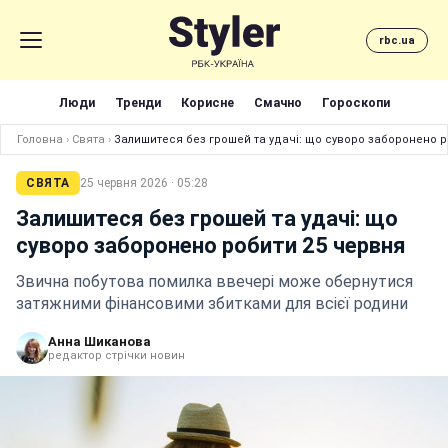
rbc.ua
Люди
Тренди
Корисне
Смачно
Гороскопи
Головна
›
Свята
›
Залишитеся без грошей та удачі: що суворо заборонено р
СВЯТА
25 червня 2026 · 05:28
Залишитеся без грошей та удачі: що
суворо заборонено робити 25 червня
Звична побутова помилка ввечері може обернутися
затяжними фінансовими збитками для всієї родини
Анна Шиканова
редактор стрічки новин