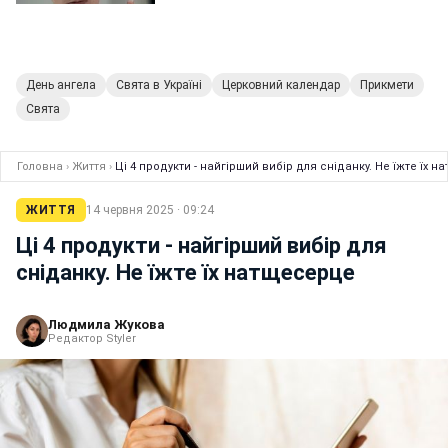
День ангела
Свята в Україні
Церковний календар
Прикмети
Свята
Головна
›
Життя
›
Ці 4 продукти - найгірший вибір для сніданку. Не їжте їх 
ЖИТТЯ
14 червня 2025 · 09:24
Ці 4 продукти - найгірший вибір для
сніданку. Не їжте їх натщесерце
Людмила Жукова
Редактор Styler