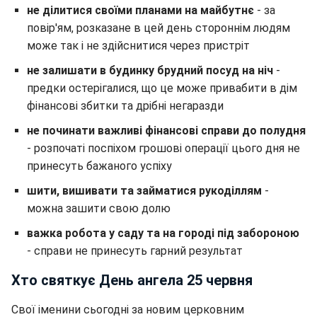
не ділитися своїми планами на майбутнє
- за
повір'ям, розказане в цей день стороннім людям
може так і не здійснитися через пристріт
не залишати в будинку брудний посуд на ніч
-
предки остерігалися, що це може привабити в дім
фінансові збитки та дрібні негаразди
не починати важливі фінансові справи до полудня
- розпочаті поспіхом грошові операції цього дня не
принесуть бажаного успіху
шити, вишивати та займатися рукоділлям
-
можна зашити свою долю
важка робота у саду та на городі під забороною
- справи не принесуть гарний результат
Хто святкує День ангела 25 червня
Свої іменини сьогодні за новим церковним