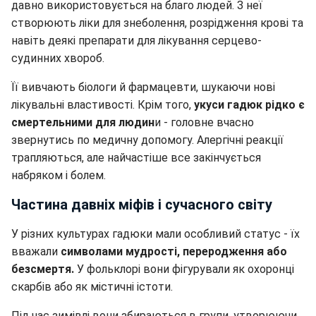
давно використовується на благо людей. З неї
створюють ліки для знеболення, розрідження крові та
навіть деякі препарати для лікування серцево-
судинних хвороб.
Її вивчають біологи й фармацевти, шукаючи нові
лікувальні властивості. Крім того,
укуси гадюк рідко є
смертельними для людин
и - головне вчасно
звернутись по медичну допомогу. Алергічні реакції
трапляються, але найчастіше все закінчується
набряком і болем.
Частина давніх міфів і сучасного світу
У різних культурах гадюки мали особливий статус - їх
вважали
символами мудрості, переродження або
безсмертя.
У фольклорі вони фігурували як охоронці
скарбів або як містичні істоти.
Під час зимівлі вони збираються в групи, утворюючи