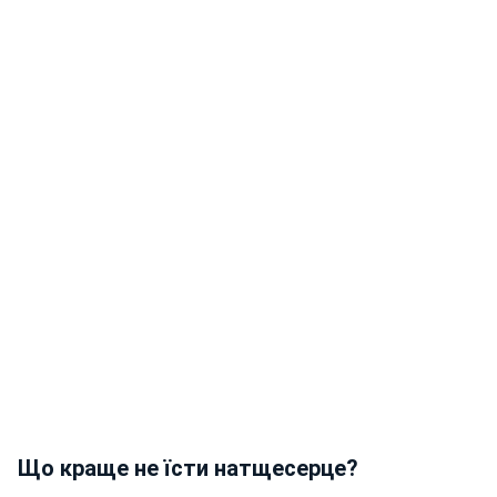
Що краще не їсти натщесерце?