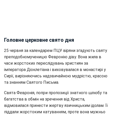
Головне церковне свято дня
25 червня за календарем ПЦУ віряни згадують святу
преподобномученицю Февронію діву. Вона жила в
часи жорстоких переслідувань християн за
імператора Діоклетіана і виховувалася в монастирі у
Сирії, вирізняючись надзвичайною мудрістю, красою
та знанням Святого Письма.
Свята Февронія, попри пропозиції знатного шлюбу та
багатства в обмін на зречення від Христа,
відмовилася принести жертву язичницьким ідолам. Її
піддали жорстоким катуванням, проте вона мужньо