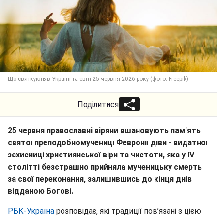
Що святкують в Україні та світі 25 червня 2026 року (фото: Freepik)
Поділитися
25 червня православні віряни вшановують пам'ять
святої преподобномучениці Февронії діви - видатної
захисниці християнської віри та чистоти, яка у IV
столітті безстрашно прийняла мученицьку смерть
за свої переконання, залишившись до кінця днів
відданою Богові.
РБК-Україна
розповідає, які традиції пов’язані з цією