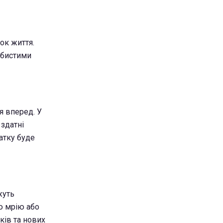
ок життя.
обистими
я вперед. У
 здатні
атку буде
жуть
ю мрію або
ків та нових