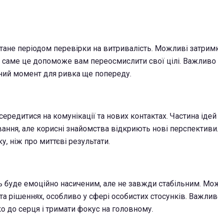
тане періодом перевірки на витривалість. Можливі затрим
ле саме це допоможе вам переосмислити свої цілі. Важливо
ний момент для ривка ще попереду.
ередитися на комунікації та нових контактах. Частина іде
ння, але корисні знайомства відкриють нові перспективи
у, ніж про миттєві результати.
ь буде емоційно насиченим, але не завжди стабільним. Мо
та рішеннях, особливо у сфері особистих стосунків. Важлив
о до серця і тримати фокус на головному.