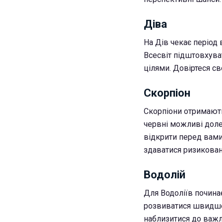
Діва
На Дів чекає період
Всесвіт підштовхува
цілями. Довіртеся св
Скорпіон
Скорпіони отримають
червні можливі долен
відкрити перед вами 
здаватися ризикова
Водолій
Для Водоліїв почина
розвиватися швидше,
наблизитися до важл