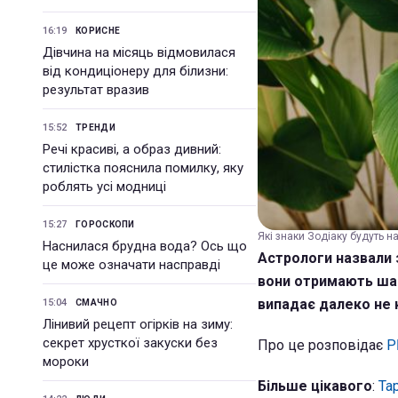
16:19
КОРИСНЕ
Дівчина на місяць відмовилася
від кондиціонеру для білизни:
результат вразив
15:52
ТРЕНДИ
Речі красиві, а образ дивний:
стилістка пояснила помилку, яку
роблять усі модниці
15:27
ГОРОСКОПИ
Які знаки Зодіаку будуть н
Наснилася брудна вода? Ось що
Астрологи назвали 
це може означати насправді
вони отримають шанс
випадає далеко не
15:04
СМАЧНО
Лінивий рецепт огірків на зиму:
секрет хрусткої закуски без
Про це розповідає
Р
мороки
Більше цікавого
:
Та