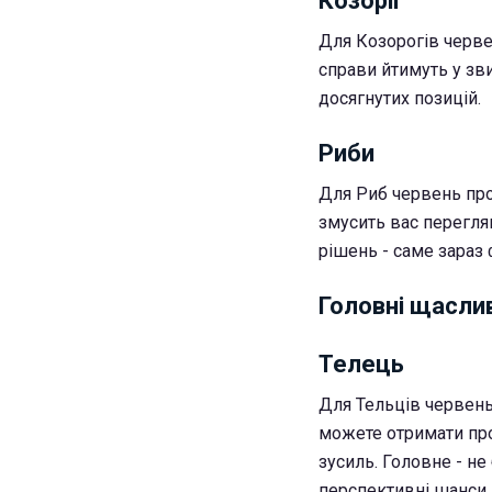
Козоріг
Для Козорогів черве
справи йтимуть у зв
досягнутих позицій.
Риби
Для Риб червень прой
змусить вас перегля
рішень - саме зараз
Головні щасли
Телець
Для Тельців червень 
можете отримати про
зусиль. Головне - не
перспективні шанси.