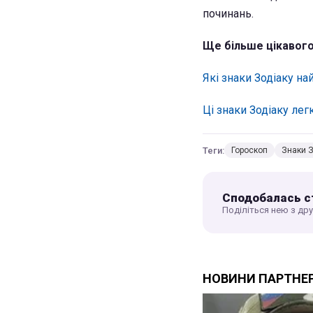
починань.
Ще більше цікавого
Які знаки Зодіаку н
Ці знаки Зодіаку ле
Теги:
Гороскоп
Знаки З
Сподобалась с
Поділіться нею з др