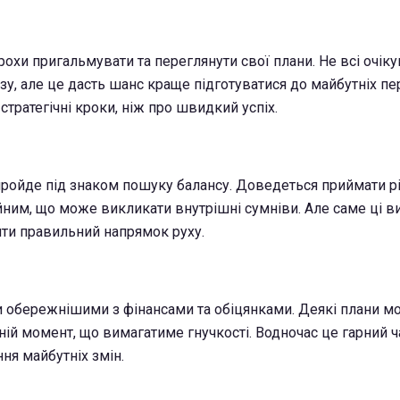
охи пригальмувати та переглянути свої плани. Не всі очік
у, але це дасть шанс краще підготуватися до майбутніх пе
тратегічні кроки, ніж про швидкий успіх.
пройде під знаком пошуку балансу. Доведеться приймати 
йним, що може викликати внутрішні сумніви. Але саме ці в
ти правильний напрямок руху.
и обережнішими з фінансами та обіцянками. Деякі плани м
ній момент, що вимагатиме гнучкості. Водночас це гарний ч
ня майбутніх змін.