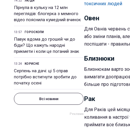
14:22
ЛЮДИ
токсичних людей
Пірнула в кульку на 12 млн
переглядів: блогерка з мемного
Овен
відео пояснила кумедний вчинок
Для Овнів червень с
13:57
ГОРОСКОПИ
або зміни планів, а
Павук вдома до грошей чи до
поспішати - правиль
біди? Що кажуть народні
прикмети і коли це поганий знак
Близнюки
13:24
КОРИСНЕ
Близнюкам варто зос
Серпень на дачі: ці 5 справ
вимагати доопрацюва
потрібно встигнути зробити до
початку осені
більше про підготовк
Рак
Всі новини
Для Раків цей місяц
коливання в настрої 
приймати все близьк