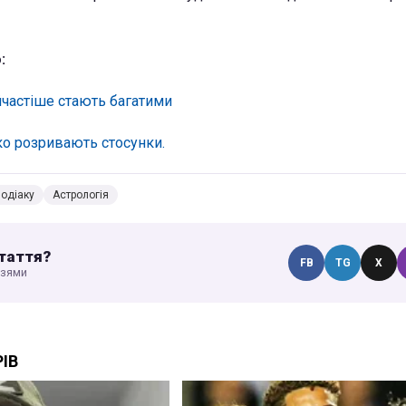
:
айчастіше стають багатими
гко розривають стосунки.
одіаку
Астрологія
таття?
FB
TG
X
узями