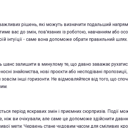
 важливих рішень, які можуть визначити подальший напрям
тиме вас до змін, пов'язаних із роботою, навчанням або ос
оїй інтуїції - саме вона допоможе обрати правильний шлях.
 шанс залишити в минулому те, що давно заважає рухатис
осні знайомства, нові проєкти або несподівані пропозиції,
зовсім інші горизонти. Не відмовляйтеся від того, що споч
ним.
ється період яскравих змін і приємних сюрпризів. Події мо
 ніж ви очікували, але саме це допоможе здійснити давн
ивої мети. Червень стане чудовим часом для сміливих кро