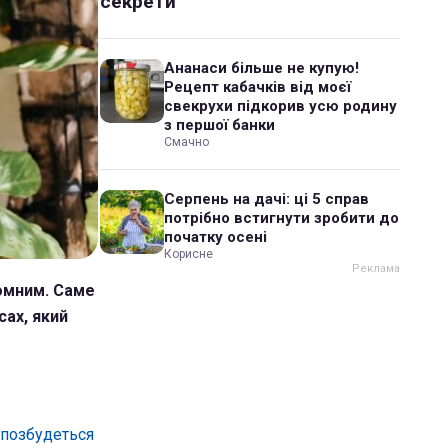
секрети
Ананаси більше не купую!
Рецепт кабачків від моєї
свекрухи підкорив усю родину
з першої банки
Смачно
Серпень на дачі: ці 5 справ
потрібно встигнути зробити до
початку осені
Корисне
ломним. Саме
сах, який
 позбудеться