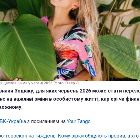
айщасливішими у червні 2026 (фото: Freepik)
знаки Зодіаку, для яких червень 2026 може стати пере
 на важливі зміни в особистому житті, кар'єрі чи фінан
 кожному.
БК-Україна
з посиланням на
Your Tango.
ро-гороскоп на тиждень. Кому зірки обіцяють прорив, а хто