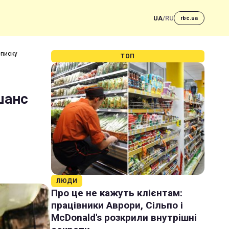
UA
/
RU
rbc.ua
списку
ТОП
шанс
ЛЮДИ
Про це не кажуть клієнтам:
працівники Аврори, Сільпо і
McDonald's розкрили внутрішні