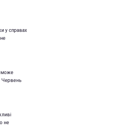
ки у справах
 не
й може
. Червень
жливі
о не