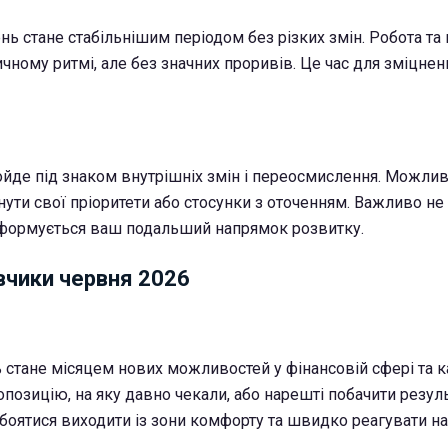
нь стане стабільнішим періодом без різких змін. Робота та
ичному ритмі, але без значних проривів. Це час для зміцне
де під знаком внутрішніх змін і переосмислення. Можливі 
нути свої пріоритети або стосунки з оточенням. Важливо не
 формується ваш подальший напрямок розвитку.
вчики червня 2026
стане місяцем нових можливостей у фінансовій сфері та ка
позицію, на яку давно чекали, або нарешті побачити резуль
 боятися виходити із зони комфорту та швидко реагувати на