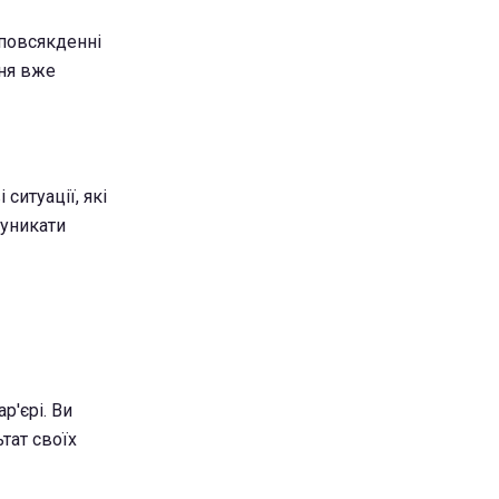
 повсякденні
ння вже
ситуації, які
 уникати
р'єрі. Ви
тат своїх