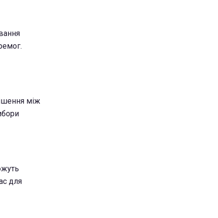
ування
ремог.
рішення між
ибори
ожуть
ас для