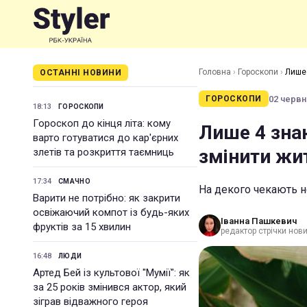
Головна
›
Гороскопи
›
Лише 
ОСТАННІ НОВИНИ
02 червня
ГОРОСКОПИ
18:13
ГОРОСКОПИ
Гороскоп до кінця літа: кому
Лише 4 зна
варто готуватися до кар'єрних
змінити жит
злетів та розкриття таємниць
17:34
СМАЧНО
На декого чекають н
Варити не потрібно: як закрити
освіжаючий компот із будь-яких
Іванна Пашкевич
фруктів за 15 хвилин
редактор стрічки нов
16:48
ЛЮДИ
Артед Бей із культової "Мумії": як
за 25 років змінився актор, який
зіграв відважного героя