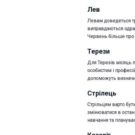
Лев
Левам доведеться тр
виправдаються одраз
Червень більше про с
Терези
Для Терезів місяць 
особистим і професі
допоможуть визначи
Стрілець
Стрільцям варто бут
змінюватися в остан
навчання та плануван