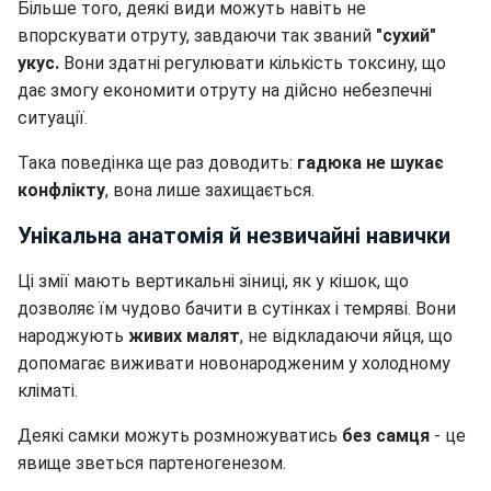
Більше того, деякі види можуть навіть не
впорскувати отруту, завдаючи так званий
"сухий"
укус.
Вони здатні регулювати кількість токсину, що
дає змогу економити отруту на дійсно небезпечні
ситуації.
Така поведінка ще раз доводить:
гадюка не шукає
конфлікту
, вона лише захищається.
Унікальна анатомія й незвичайні навички
Ці змії мають вертикальні зіниці, як у кішок, що
дозволяє їм чудово бачити в сутінках і темряві. Вони
народжують
живих малят
, не відкладаючи яйця, що
допомагає виживати новонародженим у холодному
кліматі.
Деякі самки можуть розмножуватись
без самця
- це
явище зветься партеногенезом.