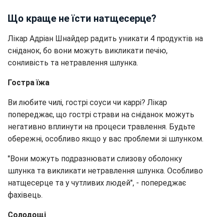
Що краще не їсти натщесерце?
Лікар Адріан Шнайдер радить уникати 4 продуктів на
сніданок, бо вони можуть викликати печію,
сонливість та нетравлення шлунка.
Гостра їжа
Ви любите чилі, гострі соуси чи каррі? Лікар
попереджає, що гострі страви на сніданок можуть
негативно вплинути на процеси травлення. Будьте
обережні, особливо якщо у вас проблеми зі шлунком.
"Вони можуть подразнювати слизову оболонку
шлунка та викликати нетравлення шлунка. Особливо
натщесерце та у чутливих людей", - попереджає
фахівець.
Солодощі