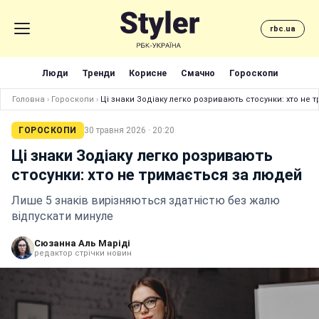
rbc.ua
Люди
Тренди
Корисне
Смачно
Гороскопи
Головна
›
Гороскопи
›
Ці знаки Зодіаку легко розривають стосунки: хто не
ГОРОСКОПИ
30 травня 2026 · 20:20
Ці знаки Зодіаку легко розривають
стосунки: хто не тримається за людей
Лише 5 знаків вирізняються здатністю без жалю
відпускати минуле
Сюзанна Аль Маріді
редактор стрічки новин