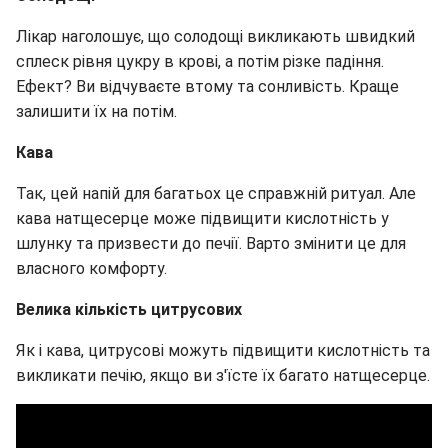
Лікар наголошує, що солодощі викликають швидкий
сплеск рівня цукру в крові, а потім різке падіння.
Ефект? Ви відчуваєте втому та сонливість. Краще
залишити їх на потім.
Кава
Так, цей напій для багатьох це справжній ритуал. Але
кава натщесерце може підвищити кислотність у
шлунку та призвести до печії. Варто змінити це для
власного комфорту.
Велика кількість цитрусових
Як і кава, цитрусові можуть підвищити кислотність та
викликати печію, якщо ви з'їсте їх багато натщесерце.