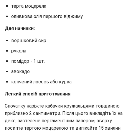
терта моцарела
оливкова олія першого віджиму
Для начинки:
вершковий сир
рукола
помідор - 1 шт.
авокадо
копчений лосось або курка
Легкий спосіб приготування
Спочатку наріжте кабачки кружальцями товщиною
приблизно 2 сантиметри. Після цього викладіть їх на
деко, застелене пергаментним папером, зверху
посипте тертою моцарелою та випікайте 15 хвилин