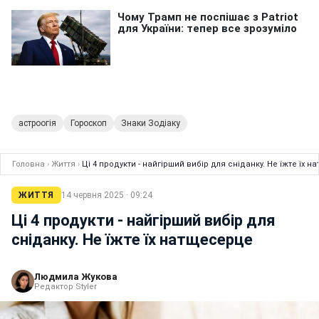
астроогія
Гороскоп
Знаки Зодіаку
Головна
›
Життя
›
Ці 4 продукти - найгірший вибір для сніданку. Не їжте їх 
ЖИТТЯ
14 червня 2025 · 09:24
Ці 4 продукти - найгірший вибір для
сніданку. Не їжте їх натщесерце
Людмила Жукова
Редактор Styler