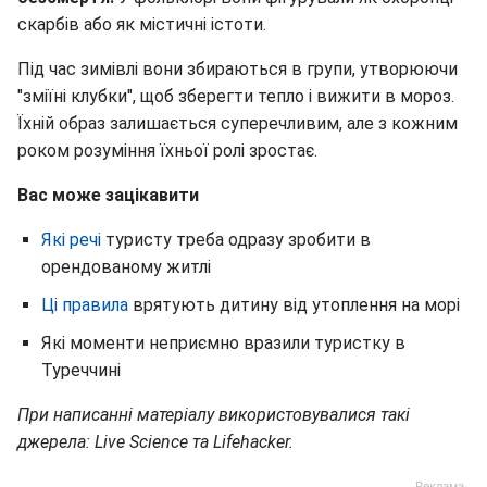
скарбів або як містичні істоти.
Під час зимівлі вони збираються в групи, утворюючи
"зміїні клубки", щоб зберегти тепло і вижити в мороз.
Їхній образ залишається суперечливим, але з кожним
роком розуміння їхньої ролі зростає.
Вас може зацікавити
Які речі
туристу треба одразу зробити в
орендованому житлі
Ці правила
врятують дитину від утоплення на морі
Які моменти неприємно вразили туристку в
Туреччині
При написанні матеріалу використовувалися такі
джерела: Live Science та Lifehacker.