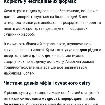
Користь у несподіваних формах
Хоча отрута гадюк здається небезпечною, вона вже
давно використовується на благо людей. З неї
створюють ліки для знеболення, розрідження крові та
навіть деякі препарати для лікування серцево-
судинних хвороб.
Її вивчають біологи й фармацевти, шукаючи нові
лікувальні властивості. Крім того,
укуси гадюк рідко є
смертельними для людин
и - головне вчасно
звернутись по медичну допомогу. Алергічні реакції
трапляються, але найчастіше все закінчується
набряком і болем.
Частина давніх міфів і сучасного світу
У різних культурах гадюки мали особливий статус - їх
вважали
символами мудрості, переродження або
безсмертя.
У фольклорі вони фігурували як охоронці