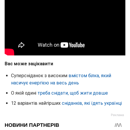
Вас може зацікавити
Суперсніданок з високим
вмістом білка, який
насичує енергією на весь день
О якій одині
треба снідати, щоб жити довше
12 варіантів найгірших
сніданків, які їдять українці