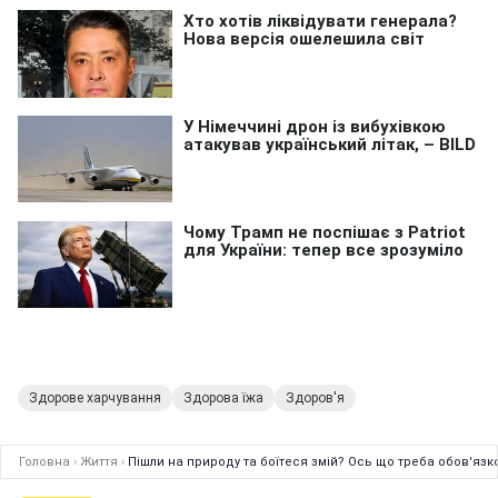
Здорове харчування
Здорова їжа
Здоров'я
Головна
›
Життя
›
Пішли на природу та боїтеся змій? Ось що треба обов'язк