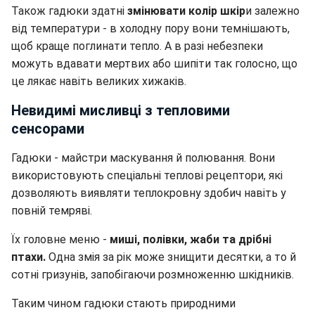
Також гадюки здатні
змінювати колір шкір
и залежно
від температури - в холодну пору вони темнішають,
щоб краще поглинати тепло. А в разі небезпеки
можуть вдавати мертвих або шипіти так голосно, що
це лякає навіть великих хижаків.
Невидимі мисливці з тепловими
сенсорами
Гадюки - майстри маскування й полювання. Вони
використовують спеціальні теплові рецептори, які
дозволяють виявляти теплокровну здобич навіть у
повній темряві.
Їх головне меню -
миші, полівки, жаби та дрібні
птахи.
Одна змія за рік може знищити десятки, а то й
сотні гризунів, запобігаючи розмноженню шкідників.
Таким чином гадюки стають природними