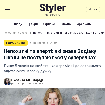
rbc.ua
Люди
Тренди
Корисне
Смачно
Гороскопи
Головна
›
Гороскопи
›
Непохитні та вперті: які знаки Зодіаку ніколи не пос
ГОРОСКОПИ
29 травня 2026 · 23:05
Непохитні та вперті: які знаки Зодіаку
ніколи не поступаються у суперечках
Лише 5 знаків не люблять компроміси і до останнього
відстоюють власну думку
Сюзанна Аль Маріді
редактор стрічки новин