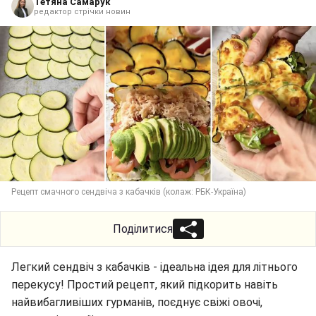
Тетяна Самарук
редактор стрічки новин
Рецепт смачного сендвіча з кабачків (колаж: РБК-Україна)
Поділитися
Легкий сендвіч з кабачків - ідеальна ідея для літнього
перекусу! Простий рецепт, який підкорить навіть
найвибагливіших гурманів, поєднує свіжі овочі,