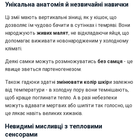
Унікальна анатомія й незвичайні навички
Ці змії мають вертикальні зіниці, як у кішок, що
дозволяє їм чудово бачити в сутінках і темряві. Вони
народжують
живих малят
, не відкладаючи яйця, що
допомагає виживати новонародженим у холодному
кліматі.
Деякі самки можуть розмножуватись
без самця
- це
явище зветься партеногенезом.
Також гадюки здатні
змінювати колір шкір
и залежно
від температури - в холодну пору вони темнішають,
щоб краще поглинати тепло. А в разі небезпеки
можуть вдавати мертвих або шипіти так голосно, що
це лякає навіть великих хижаків.
Невидимі мисливці з тепловими
сенсорами