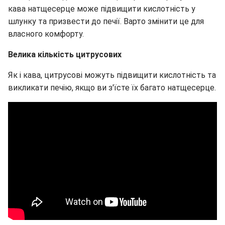
кава натщесерце може підвищити кислотність у
шлунку та призвести до печії. Варто змінити це для
власного комфорту.
Велика кількість цитрусових
Як і кава, цитрусові можуть підвищити кислотність та
викликати печію, якщо ви з'їсте їх багато натщесерце.