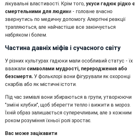
лікувальні властивості. Крім того,
укуси гадюк рідко є
смертельними для людин
и - головне вчасно
звернутись по медичну допомогу. Алергічні реакції
трапляються, але найчастіше все закінчується
набряком і болем.
Частина давніх міфів і сучасного світу
У різних культурах гадюки мали особливий статус - їх
вважали
символами мудрості, переродження або
безсмертя.
У фольклорі вони фігурували як охоронці
скарбів або як містичні істоти.
Під час зимівлі вони збираються в групи, утворюючи
"зміїні клубки", щоб зберегти тепло і вижити в мороз.
Їхній образ залишається суперечливим, але з кожним
роком розуміння їхньої ролі зростає.
Вас може зацікавити