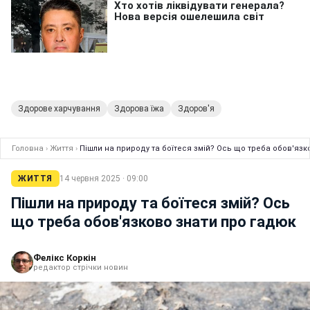
Здорове харчування
Здорова їжа
Здоров'я
Головна
›
Життя
›
Пішли на природу та боїтеся змій? Ось що треба обов'язк
ЖИТТЯ
14 червня 2025 · 09:00
Пішли на природу та боїтеся змій? Ось
що треба обов'язково знати про гадюк
Фелікс Коркін
редактор стрічки новин