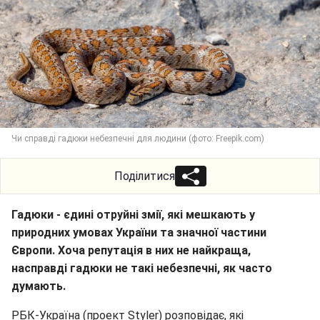
Чи справді гадюки небезпечні для людини (фото: Freepik.com)
Поділитися
Гадюки - єдині отруйні змії, які мешкають у
природних умовах України та значної частини
Європи. Хоча репутація в них не найкраща,
насправді гадюки не такі небезпечні, як часто
думають.
РБК-Україна (проект Styler) розповідає, які