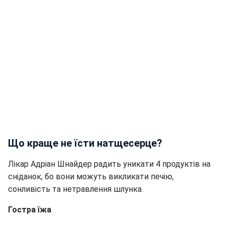
Що краще не їсти натщесерце?
Лікар Адріан Шнайдер радить уникати 4 продуктів на
сніданок, бо вони можуть викликати печію,
сонливість та нетравлення шлунка.
Гостра їжа