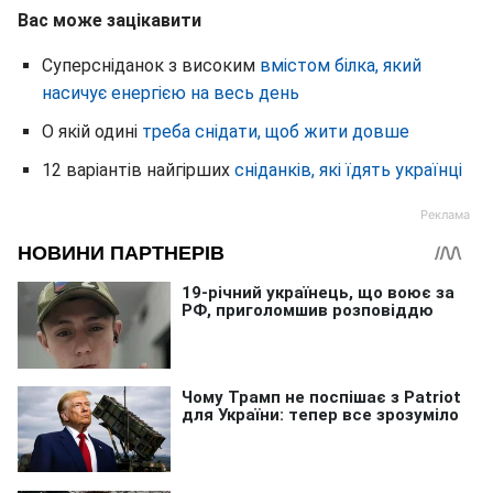
Вас може зацікавити
Суперсніданок з високим
вмістом білка, який
насичує енергією на весь день
О якій одині
треба снідати, щоб жити довше
12 варіантів найгірших
сніданків, які їдять українці