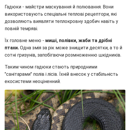
Гадюки - майстри маскування й полювання. Вони
використовують спеціальні теплові рецептори, які
дозволяють виявляти теплокровну здобич навіть у
повній темряві.
Їх головне меню -
миші, полівки, жаби та дрібні
птахи.
Одна змія за рік може знищити десятки, а то й
сотні гризунів, запобігаючи розмноженню шкідників.
Таким чином гадюки стають природними
"санітарами" полів і лісів. Їхній внесок у стабільність
екосистеми неоціненний.