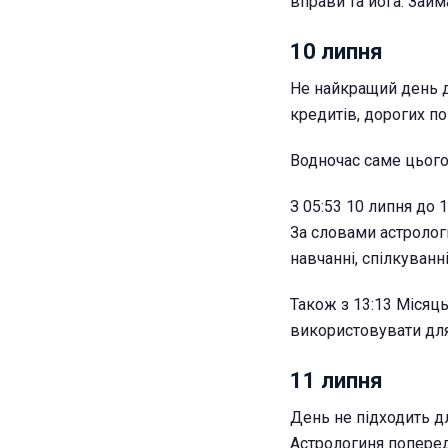
вправи та йога. Зай
10 липня
Не найкращий день 
кредитів, дорогих п
Водночас саме цього
З 05:53 10 липня до
За словами астрологи
навчанні, спілкуванні
Також з 13:13 Місяц
використовувати для
11 липня
День не підходить д
Астрологиня поперед