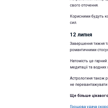
свого оточення.
Корисними будуть ко
сил.
12 липня
Завершення тижня та
романтичними стосун
Натомість це гарний 
медитації та водних
Астрологиня також р
не перевантажувати
Ще більше цікавого
Грошова удача скоро