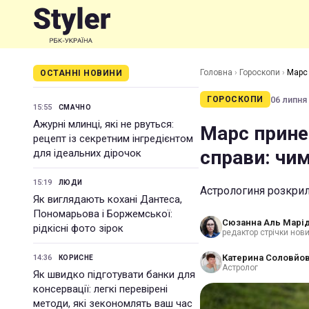
Головна
›
Гороскопи
›
Марс 
ОСТАННІ НОВИНИ
06 липня 
ГОРОСКОПИ
15:55
СМАЧНО
Ажурні млинці, які не рвуться:
Марс прине
рецепт із секретним інгредієнтом
справи: чи
для ідеальних дірочок
15:19
ЛЮДИ
Астрологиня розкрил
Як виглядають кохані Дантеса,
Пономарьова і Боржемської:
Сюзанна Аль Марід
рідкісні фото зірок
редактор стрічки нов
Катерина Соловйо
14:36
КОРИСНЕ
Астролог
Як швидко підготувати банки для
консервації: легкі перевірені
методи, які зекономлять ваш час