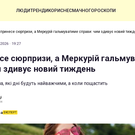
ЛЮДИ
ТРЕНДИ
КОРИСНЕ
СМАЧНО
ГОРОСКОПИ
принесе сюрпризи, а Меркурій гальмуватиме справи: чим здивує новий тижд
2026 · 19:27
се сюрпризи, а Меркурій гальму
м здивує новий тиждень
а, які дні будуть найважчими, а коли пощастить
і
ин
ва
ЕКСПЕРТ