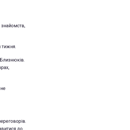
 знайомств,
 тижня.
 Близнюків.
орах,
 не
переговорів.
авитися до