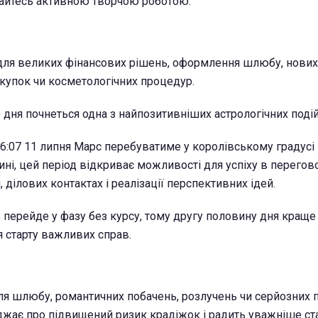
майтесь активною творчою роботою.
для великих фінансових рішень, оформлення шлюбу, нових
окупок чи косметологічних процедур.
 дня почнеться одна з найпозитивніших астрологічних подій
 16:07 11 липня Марс перебуватиме у королівському градусі
ні, цей період відкриває можливості для успіху в перегов
, ділових контактах і реалізації перспективних ідей.
ь перейде у фазу без курсу, тому другу половину дня краще
 старту важливих справ.
ля шлюбу, романтичних побачень, розлучень чи серйозних 
жає про підвищений ризик крадіжок і радить уважніше ст