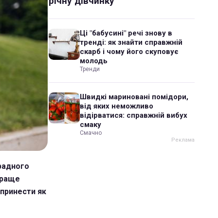
річну дівчинку
Ці "бабусині" речі знову в
тренді: як знайти справжній
скарб і чому його скуповує
молодь
Тренди
Швидкі мариновані помідори,
від яких неможливо
відірватися: справжній вибух
смаку
Смачно
градного
краще
 принести як