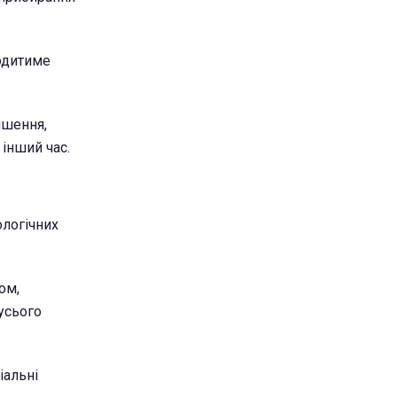
ходитиме
ішення,
 інший час.
ологічних
ом,
усього
іальні