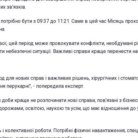
их зв’язків.
отрібно бути з 09:37 до 11:21. Саме в цей час Місяць про
на.
ої, цей період може провокувати конфлікти, необдумані р
и небезпечні ситуації. Важливі справи краще перенести на
д для нових справ і важливих рішень, хірургічних і стомат
ня перукарні", - попередила експерт.
доби краще не розпочинати нові справи, пов’язані з бізнес
орожами, освітою, наукою та усім, що має відношення до 
і колективної роботи. Потрібні фізичні навантаження, спец