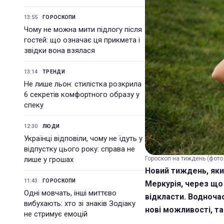
13:55
ГОРОСКОПИ
Чому не можна мити підлогу після
гостей: що означає ця прикмета і
звідки вона взялася
13:14
ТРЕНДИ
Не лише льон: стилістка розкрила
6 секретів комфортного образу у
спеку
12:30
ЛЮДИ
Українці відповіли, чому не їдуть у
відпустку цього року: справа не
лише у грошах
Гороскоп на тиждень (фото:
Новий тиждень, яки
11:43
ГОРОСКОПИ
Меркурія, через що
Одні мовчать, інші миттєво
відкласти. Водночас
вибухають: хто зі знаків Зодіаку
нові можливості, та
не стримує емоцій