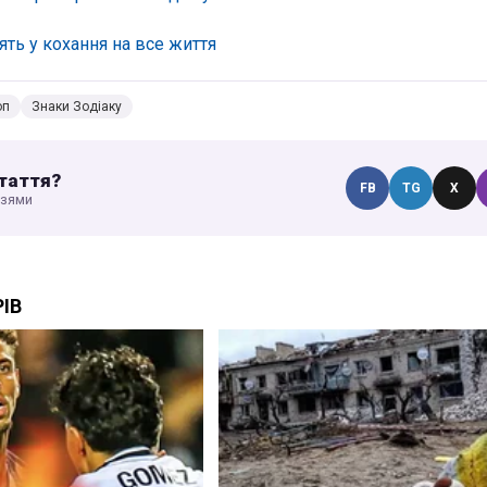
рять у кохання на все життя
оп
Знаки Зодіаку
таття?
FB
TG
X
узями