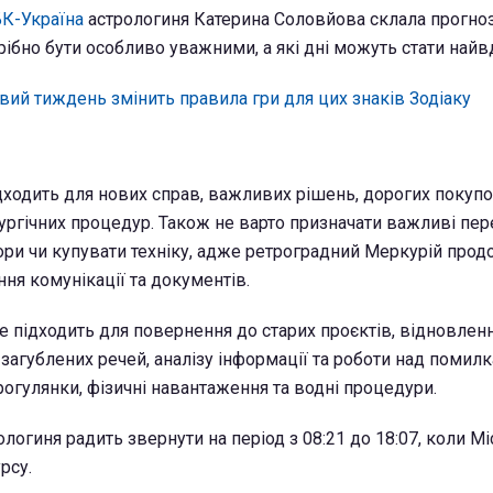
К-Україна
астрологиня Катерина Соловйова склала прогно
трібно бути особливо уважними, а які дні можуть стати най
вий тиждень змінить правила гри для цих знаків Зодіаку
дходить для нових справ, важливих рішень, дорогих покупо
ірургічних процедур. Також не варто призначати важливі пе
ори чи купувати техніку, адже ретроградний Меркурій про
ння комунікації та документів.
е підходить для повернення до старих проєктів, відновлен
загублених речей, аналізу інформації та роботи над помилк
огулянки, фізичні навантаження та водні процедури.
логиня радить звернути на період з 08:21 до 18:07, коли М
рсу.