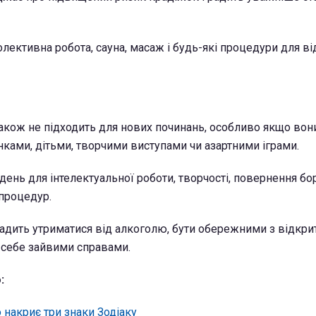
лективна робота, сауна, масаж і будь-які процедури для в
кож не підходить для нових починань, особливо якщо вони
ками, дітьми, творчими виступами чи азартними іграми.
день для інтелектуальної роботи, творчості, повернення бор
 процедур.
адить утриматися від алкоголю, бути обережними з відкри
 себе зайвими справами.
:
 накриє три знаки Зодіаку