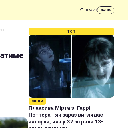
UA
/
RU
rbc.ua
ень
ТОП
ватиме
ЛЮДИ
Плаксива Мірта з "Гаррі
Поттера": як зараз виглядає
акторка, яка у 37 зіграла 13-