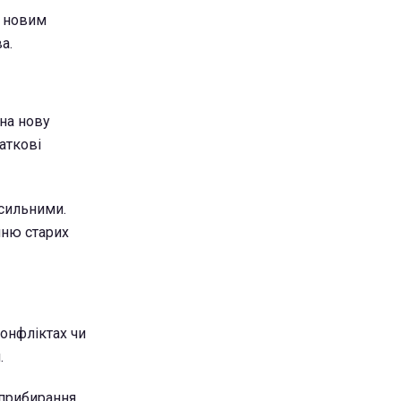
и новим
а.
на нову
аткові
 сильними.
нню старих
конфліктах чи
.
 прибирання