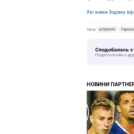
Які знаки Зодіаку ві
Теги:
астроогія
Гороск
Сподобалась с
Поділіться нею з др