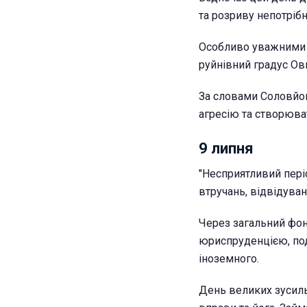
та розриву непотрібн
Особливо уважними п
руйнівний градус Ов
За словами Соловйов
агресію та створюват
9 липня
"Несприятливий періо
втручань, відвідуван
Через загальний фон 
юриспруденцією, под
іноземного.
День великих зусиль 