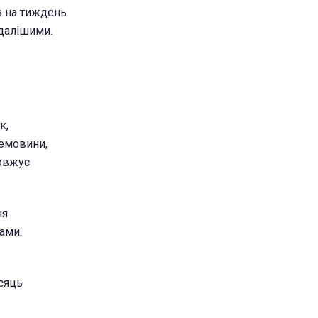
з на тиждень
вдалішими.
к,
ремовини,
довжує
ня
ами.
ісяць