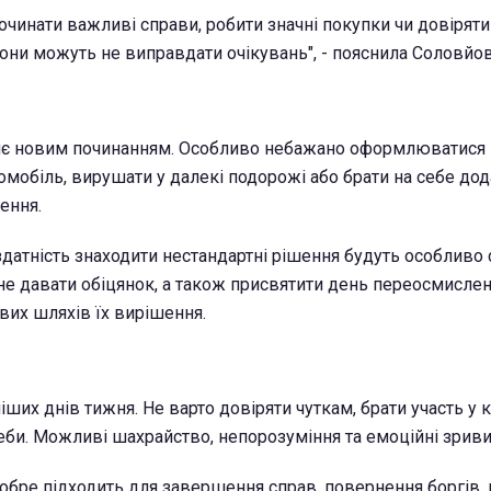
починати важливі справи, робити значні покупки чи довірят
они можуть не виправдати очікувань", - пояснила Соловйов
яє новим починанням. Особливо небажано оформлюватися 
омобіль, вирушати у далекі подорожі або брати на себе дод
ення.
 здатність знаходити нестандартні рішення будуть особливо
не давати обіцянок, а також присвятити день переосмисле
вих шляхів їх вирішення.
ших днів тижня. Не варто довіряти чуткам, брати участь у 
еби. Можливі шахрайство, непорозуміння та емоційні зриви
обре підходить для завершення справ, повернення боргів,