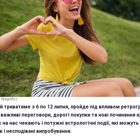
 Magnific)
й триватиме з 6 по 12 липня, пройде під впливом ретро
 важливі переговори, дорогі покупки та нові починання 
 на нас чекають і потужні астрологічні події, які можуть
к і несподівані випробування.