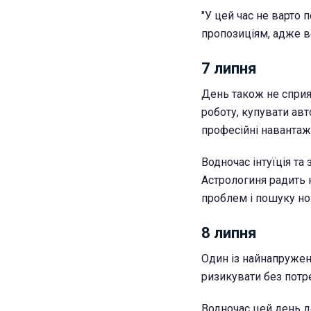
"У цей час не варто 
пропозиціям, адже в
7 липня
День також не спри
роботу, купувати авт
професійні навантаж
Водночас інтуїція та
Астрологиня радить 
проблем і пошуку но
8 липня
Один із найнапружені
ризикувати без потр
Водночас цей день д