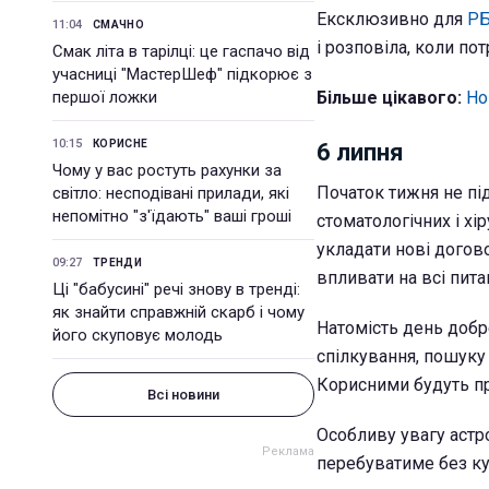
Ексклюзивно для
РБ
11:04
СМАЧНО
і розповіла, коли по
Смак літа в тарілці: це гаспачо від
учасниці "МастерШеф" підкорює з
першої ложки
Більше цікавого:
Но
10:15
КОРИСНЕ
6 липня
Чому у вас ростуть рахунки за
Початок тижня не пі
світло: несподівані прилади, які
непомітно "з'їдають" ваші гроші
стоматологічних і х
укладати нові догов
09:27
ТРЕНДИ
впливати на всі пита
Ці "бабусині" речі знову в тренді:
як знайти справжній скарб і чому
Натомість день добр
його скуповує молодь
спілкування, пошуку 
Корисними будуть пр
Всі новини
Особливу увагу астро
перебуватиме без ку