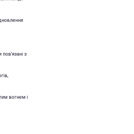
ідновлення
 пов’язані з
гів,
тим вогнем і