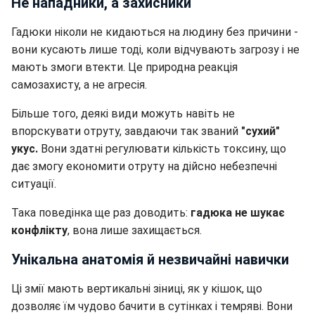
Не нападники, а захисники
Гадюки ніколи не кидаються на людину без причини -
вони кусають лише тоді, коли відчувають загрозу і не
мають змоги втекти. Це природна реакція
самозахисту, а не агресія.
Більше того, деякі види можуть навіть не
впорскувати отруту, завдаючи так званий
"сухий"
укус.
Вони здатні регулювати кількість токсину, що
дає змогу економити отруту на дійсно небезпечні
ситуації.
Така поведінка ще раз доводить:
гадюка не шукає
конфлікту
, вона лише захищається.
Унікальна анатомія й незвичайні навички
Ці змії мають вертикальні зіниці, як у кішок, що
дозволяє їм чудово бачити в сутінках і темряві. Вони