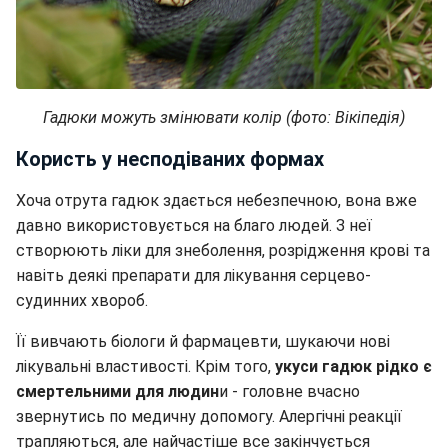
Гадюки можуть змінювати колір (фото: Вікіпедія)
Користь у несподіваних формах
Хоча отрута гадюк здається небезпечною, вона вже
давно використовується на благо людей. З неї
створюють ліки для знеболення, розрідження крові та
навіть деякі препарати для лікування серцево-
судинних хвороб.
Її вивчають біологи й фармацевти, шукаючи нові
лікувальні властивості. Крім того,
укуси гадюк рідко є
смертельними для людин
и - головне вчасно
звернутись по медичну допомогу. Алергічні реакції
трапляються, але найчастіше все закінчується