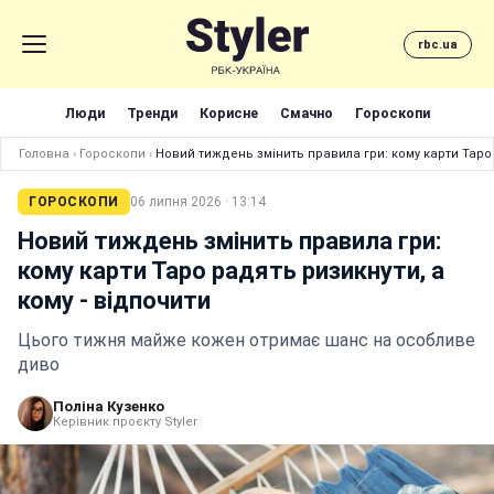
rbc.ua
Люди
Тренди
Корисне
Смачно
Гороскопи
Головна
›
Гороскопи
›
Новий тиждень змінить правила гри: кому карти Таро 
ГОРОСКОПИ
06 липня 2026 · 13:14
Новий тиждень змінить правила гри:
кому карти Таро радять ризикнути, а
кому - відпочити
Цього тижня майже кожен отримає шанс на особливе
диво
Поліна Кузенко
Керівник проєкту Styler