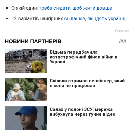
О якій одині
треба снідати, щоб жити довше
12 варіантів найгірших
сніданків, які їдять українці