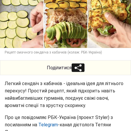
Рецепт смачного сендвіча з кабачків (колаж: РБК-Україна)
Поділитися
Легкий сендвіч з кабачків - ідеальна ідея для літнього
перекусу! Простий рецепт, який підкорить навіть
найвибагливіших гурманів, поєднує свіжі овочі,
ароматні спеції та хрустку скоринку.
Про це повідомляє РБК-Україна (проект Styler) з
посиланням на
Telegram
-канал дієтолога Тетяни