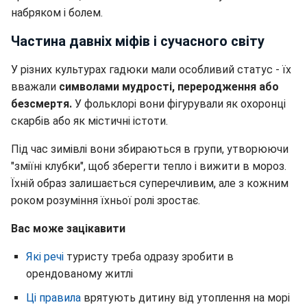
набряком і болем.
Частина давніх міфів і сучасного світу
У різних культурах гадюки мали особливий статус - їх
вважали
символами мудрості, переродження або
безсмертя.
У фольклорі вони фігурували як охоронці
скарбів або як містичні істоти.
Під час зимівлі вони збираються в групи, утворюючи
"зміїні клубки", щоб зберегти тепло і вижити в мороз.
Їхній образ залишається суперечливим, але з кожним
роком розуміння їхньої ролі зростає.
Вас може зацікавити
Які речі
туристу треба одразу зробити в
орендованому житлі
Ці правила
врятують дитину від утоплення на морі