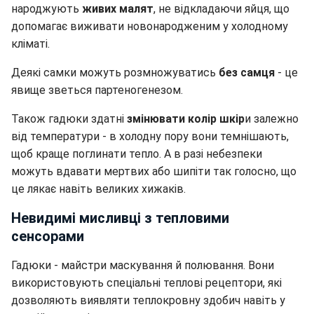
народжують
живих малят
, не відкладаючи яйця, що
допомагає виживати новонародженим у холодному
кліматі.
Деякі самки можуть розмножуватись
без самця
- це
явище зветься партеногенезом.
Також гадюки здатні
змінювати колір шкір
и залежно
від температури - в холодну пору вони темнішають,
щоб краще поглинати тепло. А в разі небезпеки
можуть вдавати мертвих або шипіти так голосно, що
це лякає навіть великих хижаків.
Невидимі мисливці з тепловими
сенсорами
Гадюки - майстри маскування й полювання. Вони
використовують спеціальні теплові рецептори, які
дозволяють виявляти теплокровну здобич навіть у