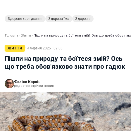
Здорове харчування
Здорова їжа
Здоров'я
Головна
›
Життя
›
Пішли на природу та боїтеся змій? Ось що треба обов'язк
ЖИТТЯ
14 червня 2025 · 09:00
Пішли на природу та боїтеся змій? Ось
що треба обов'язково знати про гадюк
Фелікс Коркін
редактор стрічки новин