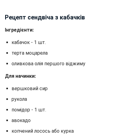
Рецепт сендвіча з кабачків
Інгредієнти:
кабачок - 1 шт.
терта моцарела
оливкова олія першого віджиму
Для начинки:
вершковий сир
рукола
помідор - 1 шт.
авокадо
копчений лосось або курка