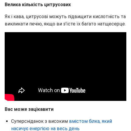
Велика кількість цитрусових
Як і кава, цитрусові можуть підвищити кислотність та
викликати печію, якщо ви з'їсте їх багато натщесерце.
Вас може зацікавити
Суперсніданок з високим
вмістом білка, який
насичує енергією на весь день