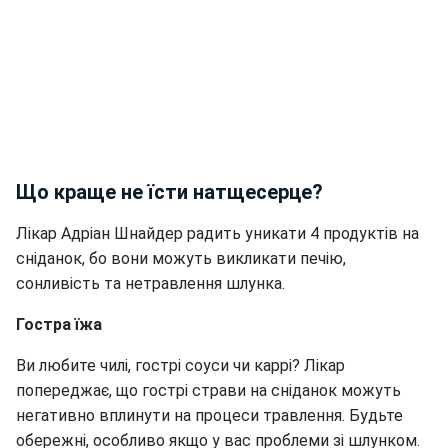
Що краще не їсти натщесерце?
Лікар Адріан Шнайдер радить уникати 4 продуктів на
сніданок, бо вони можуть викликати печію,
сонливість та нетравлення шлунка.
Гостра їжа
Ви любите чилі, гострі соуси чи каррі? Лікар
попереджає, що гострі страви на сніданок можуть
негативно вплинути на процеси травлення. Будьте
обережні, особливо якщо у вас проблеми зі шлунком.