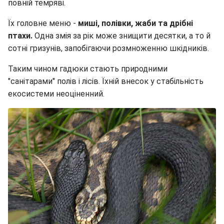
повній темряві.
Їх головне меню -
миші, полівки, жаби та дрібні
птахи.
Одна змія за рік може знищити десятки, а то й
сотні гризунів, запобігаючи розмноженню шкідників.
Таким чином гадюки стають природними
"санітарами" полів і лісів. Їхній внесок у стабільність
екосистеми неоціненний.