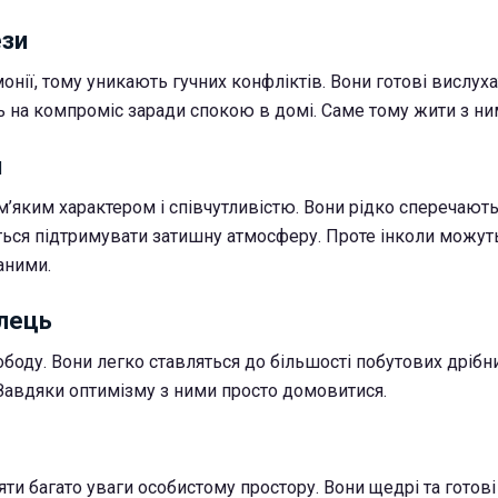
ези
онії, тому уникають гучних конфліктів. Вони готові вислух
ть на компроміс заради спокою в домі. Саме тому жити з ни
и
м’яким характером і співчутливістю. Вони рідко сперечают
ться підтримувати затишну атмосферу. Проте інколи можут
аними.
ілець
боду. Вони легко ставляться до більшості побутових дрібни
Завдяки оптимізму з ними просто домовитися.
и багато уваги особистому простору. Вони щедрі та готові