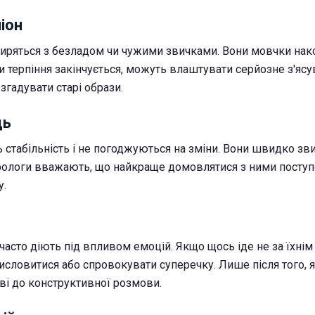
піон
миряться з безладом чи чужими звичками. Вони мовчки на
и терпіння закінчується, можуть влаштувати серйозне з'яс
 згадувати старі образи.
ць
 стабільність і не погоджуються на зміни. Вони швидко зв
рологи вважають, що найкраще домовлятися з ними поступ
у.
часто діють під впливом емоцій. Якщо щось іде не за їхнім
исловитися або спровокувати суперечку. Лише після того, я
ві до конструктивної розмови.