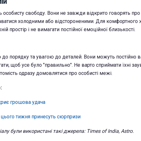
лій
 особисту свободу. Вони не завжди відкрито говорять про 
аватися холодними або відстороненими. Для комфортного 
ій простір і не вимагати постійної емоційної близькості.
 до порядку та увагою до деталей. Вони можуть постійно в
ати, щоб усе було "правильно". Не варто сприймати їхні за
атомість одразу домовлятися про особисті межі.
:
акриє грошова удача
ні цього тижня принесуть сюрпризи
алу були використані такі джерела: Times of India, Astro.