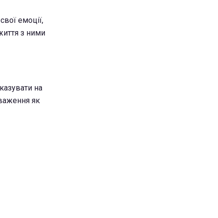
свої емоції,
життя з ними
казувати на
уваження як