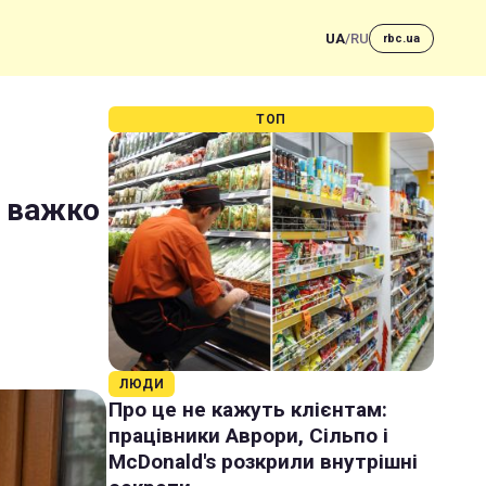
UA
/
RU
rbc.ua
ТОП
м важко
ЛЮДИ
Про це не кажуть клієнтам:
працівники Аврори, Сільпо і
McDonald's розкрили внутрішні