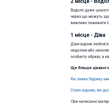
2 місце - Водо
Водолії дуже цінують
через що можуть зд
важливо поважати їхн
1 місце - Діва
Діви відомі любов’ю
недоліки або наполяг
особисту образу, а н
Ще більше цікавого
Які знаки Зодіаку н
Стало відомо, які д
При написанні матері