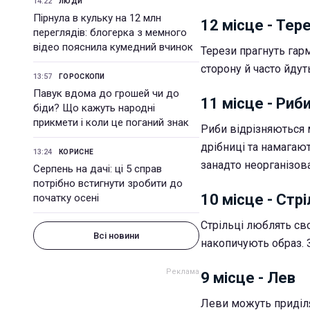
14:22
ЛЮДИ
Пірнула в кульку на 12 млн
12 місце - Тер
переглядів: блогерка з мемного
відео пояснила кумедний вчинок
Терези прагнуть гарм
сторону й часто йду
13:57
ГОРОСКОПИ
Павук вдома до грошей чи до
11 місце - Риб
біди? Що кажуть народні
прикмети і коли це поганий знак
Риби відрізняються 
дрібниці та намагаю
13:24
КОРИСНЕ
занадто неорганізов
Серпень на дачі: ці 5 справ
потрібно встигнути зробити до
10 місце - Стр
початку осені
Стрільці люблять сво
Всі новини
накопичують образ. 
9 місце - Лев
Леви можуть приділят