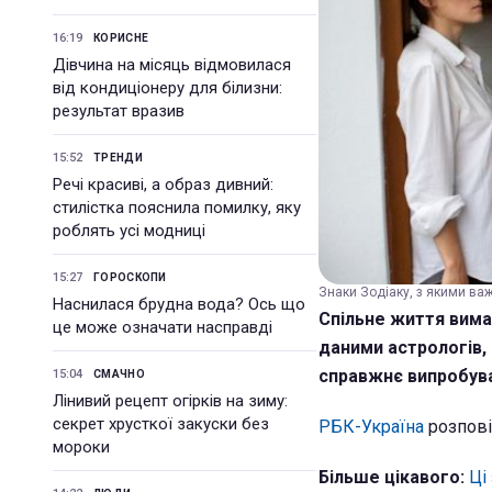
16:19
КОРИСНЕ
Дівчина на місяць відмовилася
від кондиціонеру для білизни:
результат вразив
15:52
ТРЕНДИ
Речі красиві, а образ дивний:
стилістка пояснила помилку, яку
роблять усі модниці
15:27
ГОРОСКОПИ
Знаки Зодіаку, з якими важ
Наснилася брудна вода? Ось що
Спільне життя вимаг
це може означати насправді
даними астрологів,
справжнє випробува
15:04
СМАЧНО
Лінивий рецепт огірків на зиму:
секрет хрусткої закуски без
РБК-Україна
розпові
мороки
Більше цікавого:
Ці