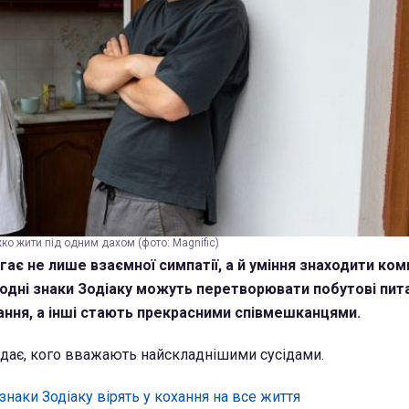
ко жити під одним дахом (фото: Magnific)
ає не лише взаємної симпатії, а й уміння знаходити ком
 одні знаки Зодіаку можуть перетворювати побутові пит
ння, а інші стають прекрасними співмешканцями.
дає, кого вважають найскладнішими сусідами.
 знаки Зодіаку вірять у кохання на все життя