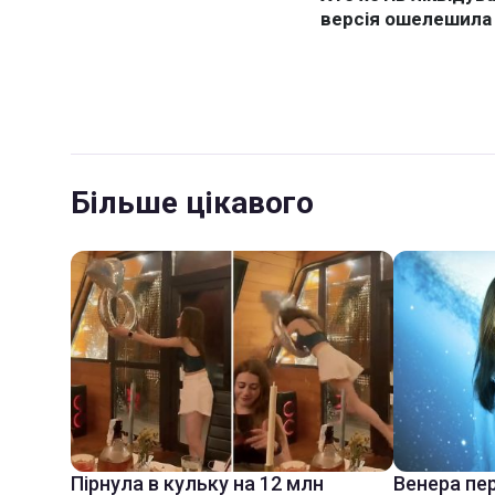
Більше цікавого
Пірнула в кульку на 12 млн
Венера пер