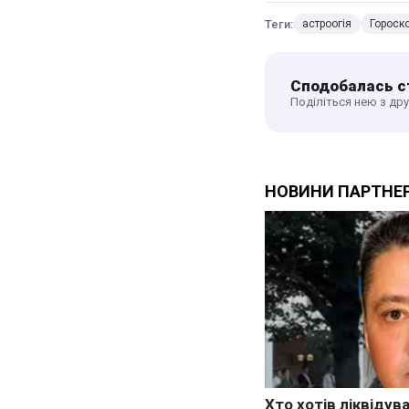
Теги:
астроогія
Гороск
Сподобалась с
Поділіться нею з др