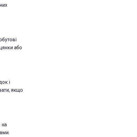
них
обутові
іцянки або
док і
вати, якщо
 на
ами.