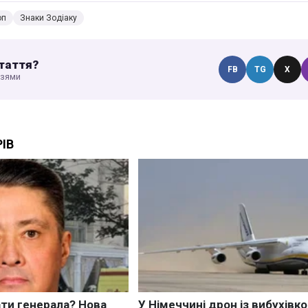
оп
Знаки Зодіаку
таття?
FB
TG
X
узями