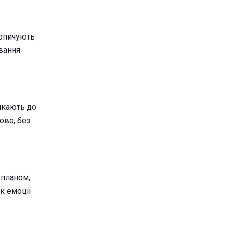
копичують
ування
икають до
ово, без
 планом,
к емоції