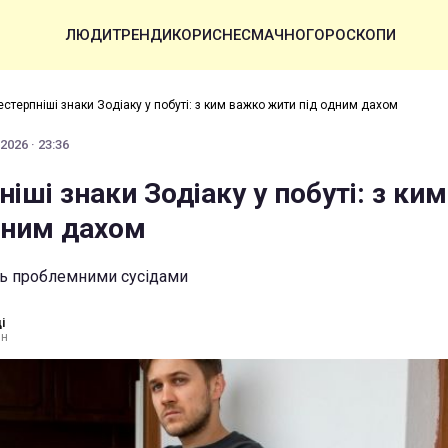
ЛЮДИ
ТРЕНДИ
КОРИСНЕ
СМАЧНО
ГОРОСКОПИ
стерпніші знаки Зодіаку у побуті: з ким важко жити під одним дахом
2026 · 23:36
іші знаки Зодіаку у побуті: з ки
дним дахом
ть проблемними сусідами
і
ин