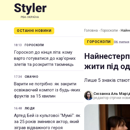
Головна
›
Гороскопи
›
Найне
ОСТАННІ НОВИНИ
06 липня 
ГОРОСКОПИ
18:13
ГОРОСКОПИ
Гороскоп до кінця літа: кому
Найнестерпн
варто готуватися до кар'єрних
жити під о
злетів та розкриття таємниць
17:34
СМАЧНО
Лише 5 знаків стаю
Варити не потрібно: як закрити
освіжаючий компот із будь-яких
Сюзанна Аль Марід
фруктів за 15 хвилин
редактор стрічки нов
16:48
ЛЮДИ
Артед Бей із культової "Мумії": як
за 25 років змінився актор, який
зіграв відважного героя