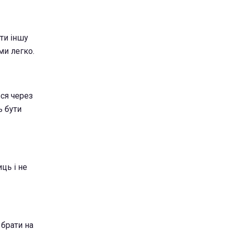
ати іншу
ми легко.
ься через
ь бути
ць і не
 брати на