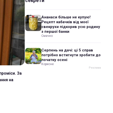
секрети
Ананаси більше не купую!
Рецепт кабачків від моєї
свекрухи підкорив усю родину
з першої банки
Смачно
Серпень на дачі: ці 5 справ
потрібно встигнути зробити до
початку осені
Корисне
проміси. За
ання на