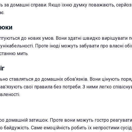
ть за домашні справи. Якщо їхню думку поважають, серйоз
є.
нюки
туються до нових умов. Вони здатні швидко вирішувати п
нікабельності. Проте іноді можуть забувати про власні об
станню мить.
іг
ьно ставляться до домашніх обов’язків. Вони цінують поря
 нав’язують свої правила без потреби. З ними легко співісну
вленості.
о домашній затишок. Проте вони можуть гостро реагувати
о байдужість. Саме емоційність робить їх непростими сусід