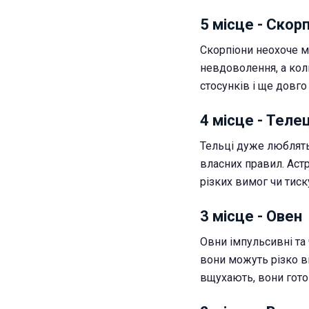
5 місце - Скор
Скорпіони неохоче 
невдоволення, а кол
стосунків і ще довго
4 місце - Теле
Тельці дуже люблять
власних правил. Аст
різких вимог чи тиск
3 місце - Овен
Овни імпульсивні та 
вони можуть різко в
вщухають, вони гото