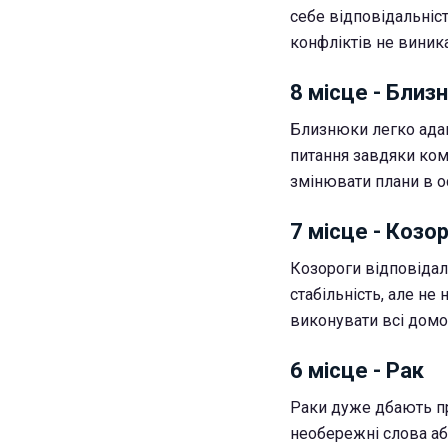
себе відповідальніс
конфліктів не виника
8 місце - Близ
Близнюки легко адап
питання завдяки кому
змінювати плани в о
7 місце - Козор
Козороги відповідал
стабільність, але не
виконувати всі домо
6 місце - Рак
Раки дуже дбають пр
необережні слова аб