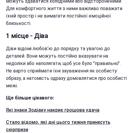
можуть здаватися холодними або відстороненими.
Для комфортного життя з ними важливо поважати
їхній простір і не вимагати постійної емоційної
близькості.
1 місце - Діва
Діви відомі любов’ю до порядку та увагою до
деталей. Вони можуть постійно вказувати на
недоліки або наполягати, щоб усе було "правильно".
Не варто сприймати їхні зауваження як особисту
образу, а натомість одразу домовлятися про особисті
межі.
Ще більше цікавого:
Які знаки Зодіаку накриє грошова удача
Стало відомо, які дні цього тижня принесуть
сюрпризи