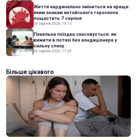
Життя кардинально зміниться на краще:
яким знакам китайського гороскопа
пощастить 7 серпня
06 серпня 2026, 18:13
Пекельна поїздка скасовується: як
вижити в потязі без кондиціонера у
сильну спеку
06 серпня 2026, 17:25
Більше цікавого