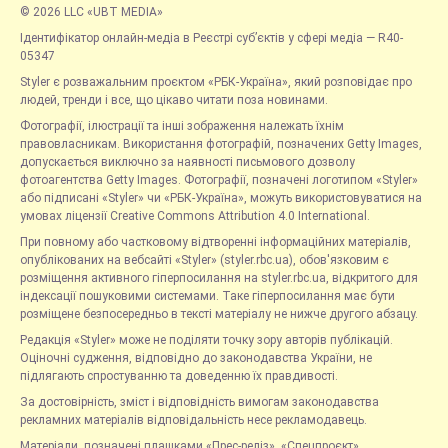
© 2026 LLC «UBT MEDIA»
Ідентифікатор онлайн-медіа в Реєстрі суб’єктів у сфері медіа — R40-
05347
Styler є розважальним проєктом «РБК-Україна», який розповідає про
людей, тренди і все, що цікаво читати поза новинами.
Фотографії, ілюстрації та інші зображення належать їхнім
правовласникам. Використання фотографій, позначених Getty Images,
допускається виключно за наявності письмового дозволу
фотоагентства Getty Images. Фотографії, позначені логотипом «Styler»
або підписані «Styler» чи «РБК-Україна», можуть використовуватися на
умовах ліцензії Creative Commons Attribution 4.0 International.
При повному або частковому відтворенні інформаційних матеріалів,
опублікованих на вебсайті «Styler» (styler.rbc.ua), обов'язковим є
розміщення активного гіперпосилання на styler.rbc.ua, відкритого для
індексації пошуковими системами. Таке гіперпосилання має бути
розміщене безпосередньо в тексті матеріалу не нижче другого абзацу.
Редакція «Styler» може не поділяти точку зору авторів публікацій.
Оціночні судження, відповідно до законодавства України, не
підлягають спростуванню та доведенню їх правдивості.
За достовірність, зміст і відповідність вимогам законодавства
рекламних матеріалів відповідальність несе рекламодавець.
Матеріали, позначені плашками «Прес-реліз», «Спецпроєкт»,