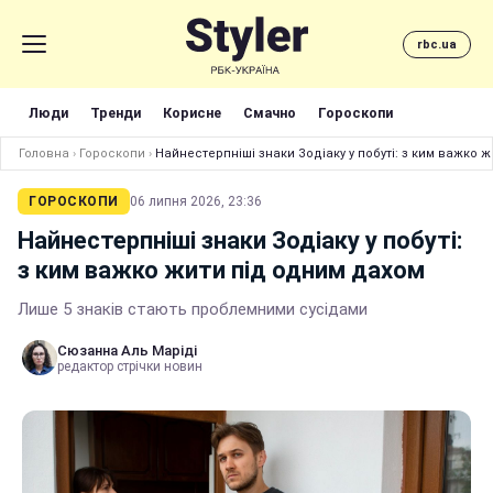
rbc.ua
Люди
Тренди
Корисне
Смачно
Гороскопи
Головна
›
Гороскопи
›
Найнестерпніші знаки Зодіаку у побуті: з ким важко 
ГОРОСКОПИ
06 липня 2026, 23:36
Найнестерпніші знаки Зодіаку у побуті:
з ким важко жити під одним дахом
Лише 5 знаків стають проблемними сусідами
Сюзанна Аль Маріді
редактор стрічки новин