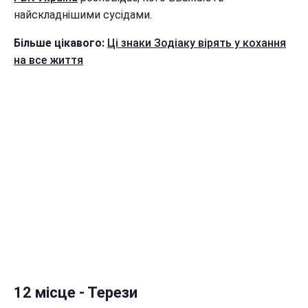
найскладнішими сусідами.
Більше цікавого:
Ці знаки Зодіаку вірять у кохання
на все життя
12 місце - Терези