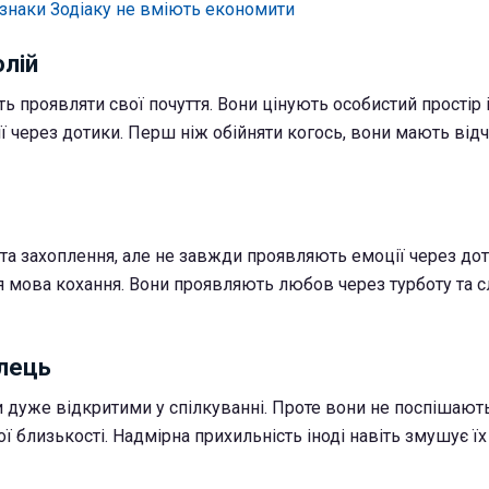
 знаки Зодіаку не вміють економити
олій
ь проявляти свої почуття. Вони цінують особистий простір і
 через дотики. Перш ніж обійняти когось, вони мають відч
та захоплення, але не завжди проявляють емоції через дот
ня мова кохання. Вони проявляють любов через турботу та 
ілець
и дуже відкритими у спілкуванні. Проте вони не поспішают
ї близькості. Надмірна прихильність іноді навіть змушує їх