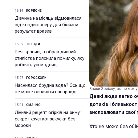
16:19
КОРИСНЕ
Дівчина на місяць відмовилася
від кондиціонеру для білизни:
результат вразив
15:52
ТРЕНДИ
Речі красиві, а образ дивний:
стилістка пояснила помилку, яку
роблять усі модниці
15:27
ГОРОСКОПИ
Наснилася брудна вода? Ось що
Знаки Зодіаку, які не можут
це може означати насправді
Деякі люди легко об
дотиків і близькост
15:04
СМАЧНО
висловлювати свої 
Лінивий рецепт огірків на зиму:
секрет хрусткої закуски без
мороки
Хто не може без обій