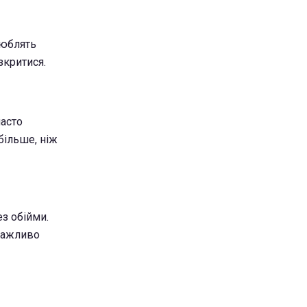
люблять
зкритися.
часто
більше, ніж
ез обійми.
 важливо