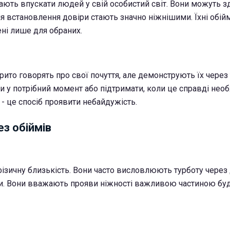
ають впускати людей у свій особистий світ. Вони можуть з
ля встановлення довіри стають значно ніжнішими. Їхні обі
ені лише для обраних.
ито говорять про свої почуття, але демонструють їх через 
и у потрібний момент або підтримати, коли це справді необ
 - це спосіб проявити небайдужість.
з обіймів
зичну близькість. Вони часто висловлюють турботу через 
ги. Вони вважають прояви ніжності важливою частиною бу