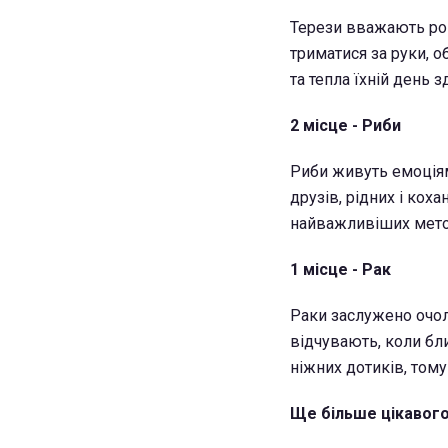
Терези вважають ро
триматися за руки, о
та тепла їхній день 
2 місце - Риби
Риби живуть емоціям
друзів, рідних і кох
найважливіших метод
1 місце - Рак
Раки заслужено очол
відчувають, коли бл
ніжних дотиків, том
Ще більше цікавого