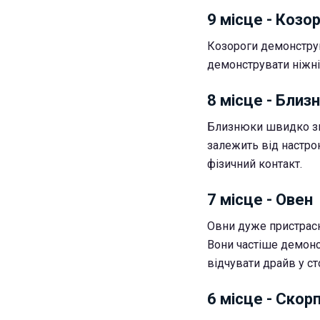
9 місце - Козор
Козороги демонструю
демонструвати ніжніс
8 місце - Близ
Близнюки швидко зна
залежить від настрою
фізичний контакт.
7 місце - Овен
Овни дуже пристрасні
Вони частіше демонст
відчувати драйв у ст
6 місце - Скор