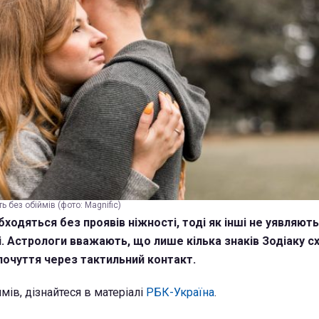
ь без обіймів (фото: Magnific)
ходяться без проявів ніжності, тоді як інші не уявляют
і. Астрологи вважають, що лише кілька знаків Зодіаку с
почуття через тактильний контакт.
мів, дізнайтеся в матеріалі
РБК-Україна
.