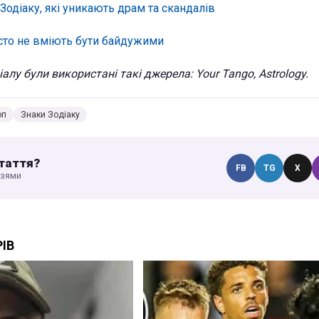
Зодіаку, які уникають драм та скандалів
осто не вміють бути байдужими
алу були використані такі джерела: Your Tango, Astrology.
оп
Знаки Зодіаку
таття?
FB
TG
X
узями