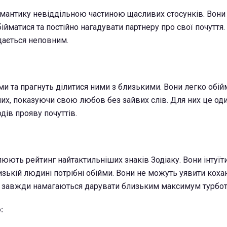
мантику невіддільною частиною щасливих стосунків. Вони
бійматися та постійно нагадувати партнеру про свої почуття.
здається неповним.
и та прагнуть ділитися ними з близькими. Вони легко обі
аних, показуючи свою любов без зайвих слів. Для них це оди
ів прояву почуттів.
юють рейтинг найтактильніших знаків Зодіаку. Вони інтуїт
изькій людині потрібні обійми. Вони не можуть уявити коха
у завжди намагаються дарувати близьким максимум турботи
: