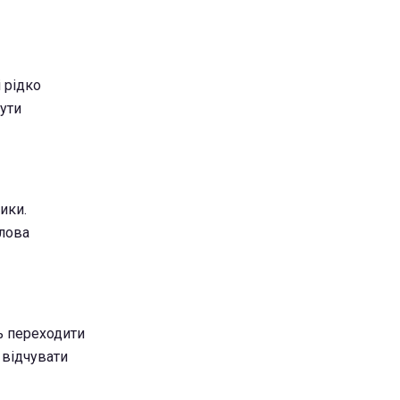
 рідко
ути
ики.
слова
ь переходити
 відчувати