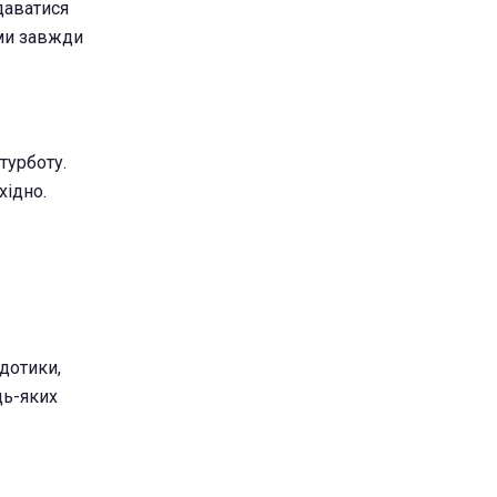
даватися
йми завжди
турботу.
хідно.
дотики,
дь-яких