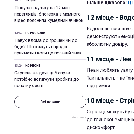
14:22
ЛЮДИ
Більше цікавого:
Ці
Пірнула в кульку на 12 млн
переглядів: блогерка з мемного
12 місце - Вод
відео пояснила кумедний вчинок
Водолії не поспішают
13:57
ГОРОСКОПИ
демонструють емоції
Павук вдома до грошей чи до
абсолютну довіру.
біди? Що кажуть народні
прикмети і коли це поганий знак
11 місце - Лев
13:24
КОРИСНЕ
Леви люблять увагу 
Серпень на дачі: ці 5 справ
Тактильність - не їх
потрібно встигнути зробити до
початку осені
підтримки.
10 місце - Стр
Всі новини
Стрільці можуть бут
до глибокої емоційно
дискомфорт.