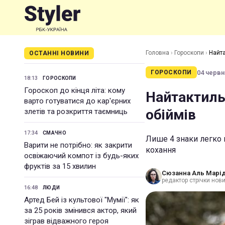
Головна
›
Гороскопи
›
Найта
ОСТАННІ НОВИНИ
04 червня
ГОРОСКОПИ
18:13
ГОРОСКОПИ
Гороскоп до кінця літа: кому
Найтактильн
варто готуватися до кар'єрних
обіймів
злетів та розкриття таємниць
17:34
СМАЧНО
Лише 4 знаки легко 
Варити не потрібно: як закрити
кохання
освіжаючий компот із будь-яких
фруктів за 15 хвилин
Сюзанна Аль Марід
редактор стрічки нов
16:48
ЛЮДИ
Артед Бей із культової "Мумії": як
за 25 років змінився актор, який
зіграв відважного героя