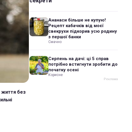
секрети
Ананаси більше не купую!
Рецепт кабачків від моєї
свекрухи підкорив усю родину
з першої банки
Смачно
Серпень на дачі: ці 5 справ
потрібно встигнути зробити до
початку осені
Корисне
ь життя без
хильні