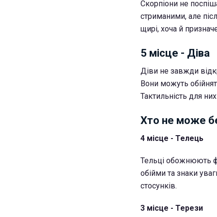
Скорпіони не поспіш
стриманими, але піс
щирі, хоча й признач
5 місце - Діва
Діви не завжди відкр
Вони можуть обійнят
Тактильність для них
Хто не може бе
4 місце - Телець
Тельці обожнюють фі
обійми та знаки ува
стосунків.
3 місце - Терези