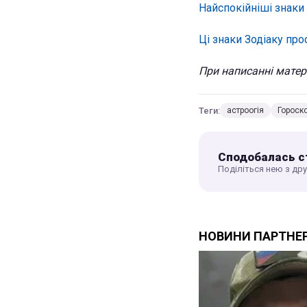
Найспокійніші знаки 
Ці знаки Зодіаку пр
При написанні матері
Теги:
астроогія
Гороск
Сподобалась с
Поділіться нею з др