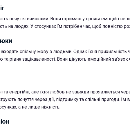
іг
ть почуття вчинками. Вони стримані у прояві емоцій і не 
ть на людях. У стосунках їм потрібен час, щоб повністю ро
нюки
ходять спільну мову з людьми. Однак їхня прихильність 
 та рівня зацікавленості. Вони цінують емоційний зв'язок 
 та енергійні, але їхня любов не завжди проявляється чер
рують почуття через дії, підтримку та спільні пригоди. Їм
осунках, а не лише ніжність.
піон