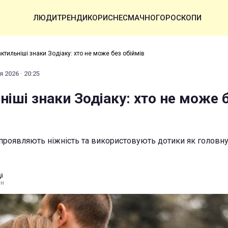
ЛЮДИ
ТРЕНДИ
КОРИСНЕ
СМАЧНО
ГОРОСКОПИ
ктильніші знаки Зодіаку: хто не може без обіймів
 2026 · 20:25
іші знаки Зодіаку: хто не може 
проявляють ніжність та використовують дотики як головн
і
ин