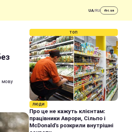
UA
/
RU
rbc.ua
ТОП
без
у мову
ЛЮДИ
Про це не кажуть клієнтам:
працівники Аврори, Сільпо і
McDonald's розкрили внутрішні