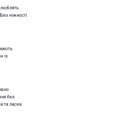
 люблять
 Без ніжності
ймають
н із
ивно
ння без
 та ласки.