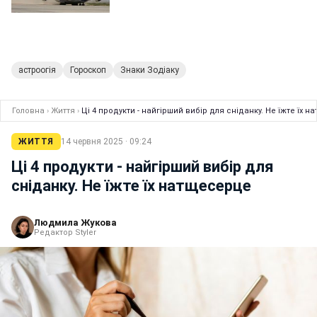
астроогія
Гороскоп
Знаки Зодіаку
Головна
›
Життя
›
Ці 4 продукти - найгірший вибір для сніданку. Не їжте їх 
ЖИТТЯ
14 червня 2025 · 09:24
Ці 4 продукти - найгірший вибір для
сніданку. Не їжте їх натщесерце
Людмила Жукова
Редактор Styler