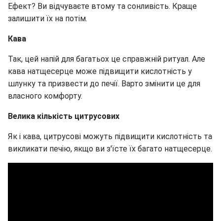
Ефект? Ви відчуваєте втому та сонливість. Краще
залишити їх на потім.
Кава
Так, цей напій для багатьох це справжній ритуал. Але
кава натщесерце може підвищити кислотність у
шлунку та призвести до печії. Варто змінити це для
власного комфорту.
Велика кількість цитрусових
Як і кава, цитрусові можуть підвищити кислотність та
викликати печію, якщо ви з'їсте їх багато натщесерце.