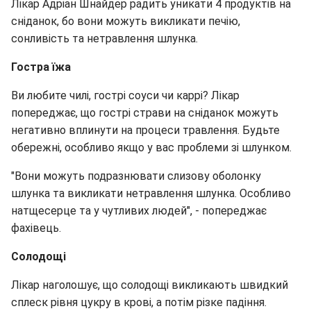
Лікар Адріан Шнайдер радить уникати 4 продуктів на
сніданок, бо вони можуть викликати печію,
сонливість та нетравлення шлунка.
Гостра їжа
Ви любите чилі, гострі соуси чи каррі? Лікар
попереджає, що гострі страви на сніданок можуть
негативно вплинути на процеси травлення. Будьте
обережні, особливо якщо у вас проблеми зі шлунком.
"Вони можуть подразнювати слизову оболонку
шлунка та викликати нетравлення шлунка. Особливо
натщесерце та у чутливих людей", - попереджає
фахівець.
Солодощі
Лікар наголошує, що солодощі викликають швидкий
сплеск рівня цукру в крові, а потім різке падіння.