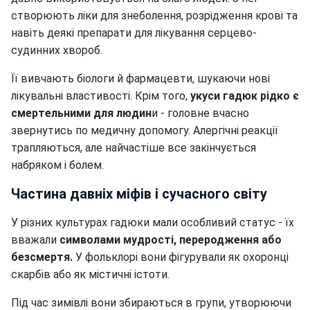
створюють ліки для знеболення, розрідження крові та
навіть деякі препарати для лікування серцево-
судинних хвороб.
Її вивчають біологи й фармацевти, шукаючи нові
лікувальні властивості. Крім того,
укуси гадюк рідко є
смертельними для людин
и - головне вчасно
звернутись по медичну допомогу. Алергічні реакції
трапляються, але найчастіше все закінчується
набряком і болем.
Частина давніх міфів і сучасного світу
У різних культурах гадюки мали особливий статус - їх
вважали
символами мудрості, переродження або
безсмертя.
У фольклорі вони фігурували як охоронці
скарбів або як містичні істоти.
Під час зимівлі вони збираються в групи, утворюючи