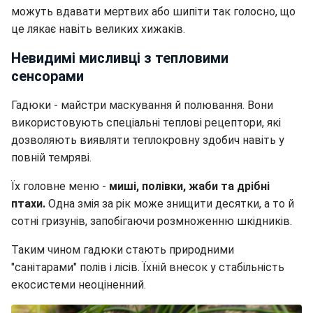
можуть вдавати мертвих або шипіти так голосно, що
це лякає навіть великих хижаків.
Невидимі мисливці з тепловими
сенсорами
Гадюки - майстри маскування й полювання. Вони
використовують спеціальні теплові рецептори, які
дозволяють виявляти теплокровну здобич навіть у
повній темряві.
Їх головне меню -
миші, полівки, жаби та дрібні
птахи.
Одна змія за рік може знищити десятки, а то й
сотні гризунів, запобігаючи розмноженню шкідників.
Таким чином гадюки стають природними
"санітарами" полів і лісів. Їхній внесок у стабільність
екосистеми неоціненний.