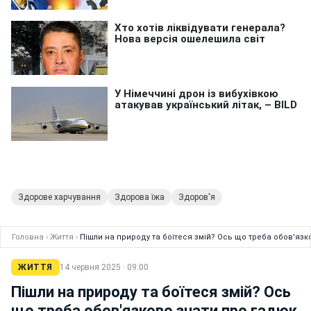
Здорове харчування
Здорова їжа
Здоров'я
Головна
›
Життя
›
Пішли на природу та боїтеся змій? Ось що треба обов'язк
ЖИТТЯ
14 червня 2025 · 09:00
Пішли на природу та боїтеся змій? Ось
що треба обов'язково знати про гадюк