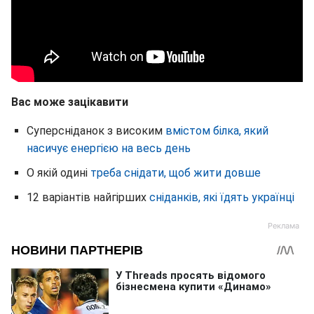
Вас може зацікавити
Суперсніданок з високим
вмістом білка, який
насичує енергією на весь день
О якій одині
треба снідати, щоб жити довше
12 варіантів найгірших
сніданків, які їдять українці