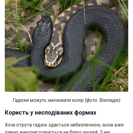
Гадюки можуть змінювати колір (фото: Вікіпедія)
Користь у несподіваних формах
Хоча отрута гадюк здається небезпечною, вона вже
давно використовується на благо людей. З неї