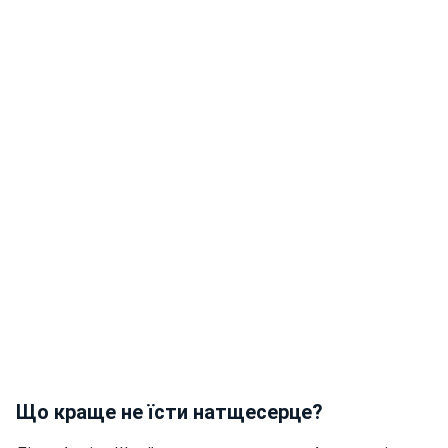
Що краще не їсти натщесерце?