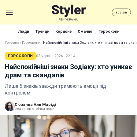
rbc.ua
Люди
Тренди
Корисне
Смачно
Гороскопи
Головна
›
Гороскопи
›
Найспокійніші знаки Зодіаку: хто уникає драм та ска
ГОРОСКОПИ
03 червня 2026 · 22:14
Найспокійніші знаки Зодіаку: хто уникає
драм та скандалів
Лише 6 знаків завжди тримають емоції під
контролем
Сюзанна Аль Маріді
редактор стрічки новин