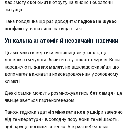
дає змогу економити отруту на дійсно небезпечні
ситуації.
Така поведінка ще раз доводить:
гадюка не шукає
конфлікту
, вона лише захищається.
Унікальна анатомія й незвичайні навички
Ці змії мають вертикальні зіниці, як у кішок, що
дозволяє їм чудово бачити в сутінках і темряві. Вони
народжують
живих малят
, не відкладаючи яйця, що
допомагає виживати новонародженим у холодному
кліматі.
Деякі самки можуть розмножуватись
без самця
- це
явище зветься партеногенезом.
Також гадюки здатні
змінювати колір шкір
и залежно
від температури - в холодну пору вони темнішають,
щоб краще поглинати тепло. А в разі небезпеки