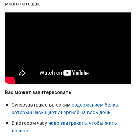
много натощак.
Вас может заинтересовать
Суперзавтрак с высоким
содержанием белка,
который насыщает энергией на весь день
В котором часу
надо завтракать, чтобы жить
дольше