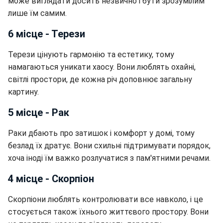
може виглядати досить незвично і бути зрозумілим
лише їм самим.
6 місце - Терези
Терези цінують гармонію та естетику, тому
намагаються уникати хаосу. Вони люблять охайні,
світлі простори, де кожна річ доповнює загальну
картину.
5 місце - Рак
Раки дбають про затишок і комфорт у домі, тому
безлад їх дратує. Вони схильні підтримувати порядок,
хоча іноді їм важко розлучатися з пам'ятними речами.
4 місце - Скорпіон
Скорпіони люблять контролювати все навколо, і це
стосується також їхнього життєвого простору. Вони