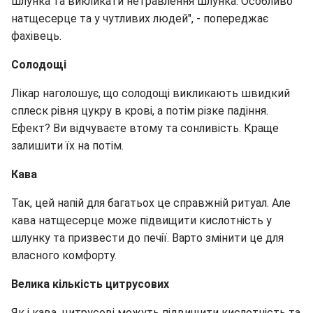
шлунка та викликати нетравлення шлунка. Особливо
натщесерце та у чутливих людей", - попереджає
фахівець.
Солодощі
Лікар наголошує, що солодощі викликають швидкий
сплеск рівня цукру в крові, а потім різке падіння.
Ефект? Ви відчуваєте втому та сонливість. Краще
залишити їх на потім.
Кава
Так, цей напій для багатьох це справжній ритуал. Але
кава натщесерце може підвищити кислотність у
шлунку та призвести до печії. Варто змінити це для
власного комфорту.
Велика кількість цитрусових
Як і кава, цитрусові можуть підвищити кислотність та