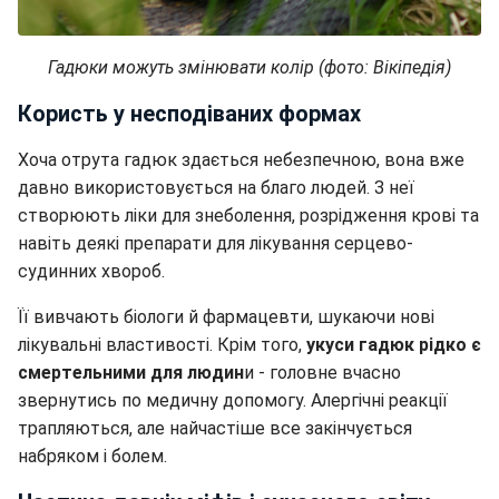
Гадюки можуть змінювати колір (фото: Вікіпедія)
Користь у несподіваних формах
Хоча отрута гадюк здається небезпечною, вона вже
давно використовується на благо людей. З неї
створюють ліки для знеболення, розрідження крові та
навіть деякі препарати для лікування серцево-
судинних хвороб.
Її вивчають біологи й фармацевти, шукаючи нові
лікувальні властивості. Крім того,
укуси гадюк рідко є
смертельними для людин
и - головне вчасно
звернутись по медичну допомогу. Алергічні реакції
трапляються, але найчастіше все закінчується
набряком і болем.