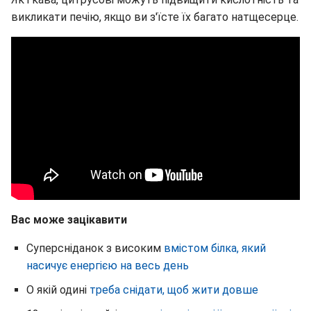
викликати печію, якщо ви з'їсте їх багато натщесерце.
Вас може зацікавити
Суперсніданок з високим
вмістом білка, який
насичує енергією на весь день
О якій одині
треба снідати, щоб жити довше