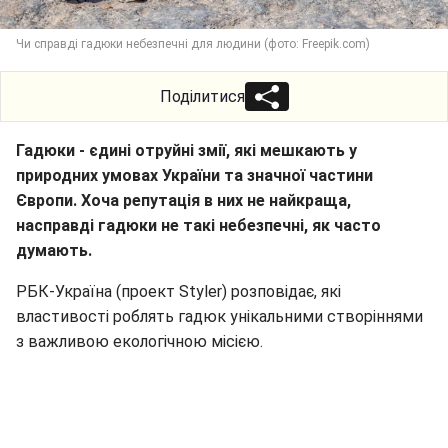
Чи справді гадюки небезпечні для людини (фото: Freepik.com)
Поділитися
Гадюки - єдині отруйні змії, які мешкають у
природних умовах України та значної частини
Європи. Хоча репутація в них не найкраща,
насправді гадюки не такі небезпечні, як часто
думають.
РБК-Україна (проект Styler) розповідає, які
властивості роблять гадюк унікальними створіннями
з важливою екологічною місією.