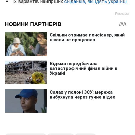
12 варіантів найгірших
сніданків, які їдять українці