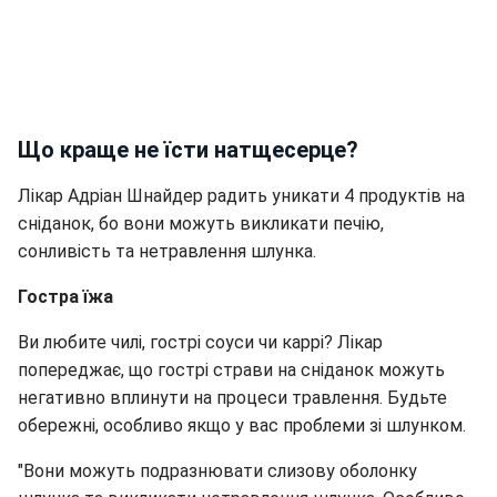
Що краще не їсти натщесерце?
Лікар Адріан Шнайдер радить уникати 4 продуктів на
сніданок, бо вони можуть викликати печію,
сонливість та нетравлення шлунка.
Гостра їжа
Ви любите чилі, гострі соуси чи каррі? Лікар
попереджає, що гострі страви на сніданок можуть
негативно вплинути на процеси травлення. Будьте
обережні, особливо якщо у вас проблеми зі шлунком.
"Вони можуть подразнювати слизову оболонку