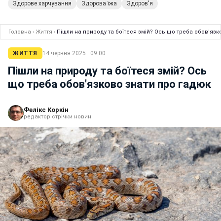
Здорове харчування
Здорова їжа
Здоров'я
Головна
›
Життя
›
Пішли на природу та боїтеся змій? Ось що треба обов'язк
ЖИТТЯ
14 червня 2025 · 09:00
Пішли на природу та боїтеся змій? Ось
що треба обов'язково знати про гадюк
Фелікс Коркін
редактор стрічки новин