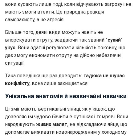
вони кусають лише тоді, коли відчувають загрозу і не
мають змоги втекти. Це природна реакція
самозахисту, а не агресія.
Більше того, деякі види можуть навіть не
впорскувати отруту, завдаючи так званий
"сухий"
укус.
Вони здатні регулювати кількість токсину, що
дає змогу економити отруту на дійсно небезпечні
ситуації.
Така поведінка ще раз доводить:
гадюка не шукає
конфлікту
, вона лише захищається.
Унікальна анатомія й незвичайні навички
Ці змії мають вертикальні зіниці, як у кішок, що
дозволяє їм чудово бачити в сутінках і темряві. Вони
народжують
живих малят
, не відкладаючи яйця, що
допомагає виживати новонародженим у холодному