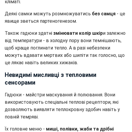
кліматі.
Деякі самки можуть розмножуватись
без самця
- це
явище зветься партеногенезом.
Також гадюки здатні
змінювати колір шкір
и залежно
від температури - в холодну пору вони темнішають,
щоб краще поглинати тепло. А в разі небезпеки
можуть вдавати мертвих або шипіти так голосно, що
це лякає навіть великих хижаків.
Невидимі мисливці з тепловими
сенсорами
Гадюки - майстри маскування й полювання. Вони
використовують спеціальні теплові рецептори, які
дозволяють виявляти теплокровну здобич навіть у
повній темряві.
Їх головне меню -
миші, полівки, жаби та дрібні