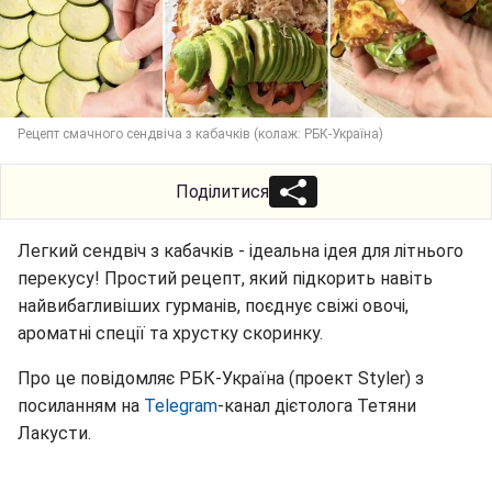
Рецепт смачного сендвіча з кабачків (колаж: РБК-Україна)
Поділитися
Легкий сендвіч з кабачків - ідеальна ідея для літнього
перекусу! Простий рецепт, який підкорить навіть
найвибагливіших гурманів, поєднує свіжі овочі,
ароматні спеції та хрустку скоринку.
Про це повідомляє РБК-Україна (проект Styler) з
посиланням на
Telegram
-канал дієтолога Тетяни
Лакусти.