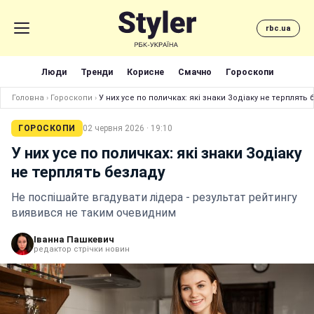
rbc.ua
Люди
Тренди
Корисне
Смачно
Гороскопи
Головна
›
Гороскопи
›
У них усе по поличках: які знаки Зодіаку не терплять 
ГОРОСКОПИ
02 червня 2026 · 19:10
У них усе по поличках: які знаки Зодіаку
не терплять безладу
Не поспішайте вгадувати лідера - результат рейтингу
виявився не таким очевидним
Іванна Пашкевич
редактор стрічки новин