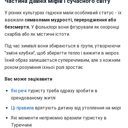
Частина давніх міфів і сучасного світу
У різних культурах гадюки мали особливий статус - їх
вважали
символами мудрості, переродження або
безсмертя.
У фольклорі вони фігурували як охоронці
скарбів або як містичні істоти.
Під час зимівлі вони збираються в групи, утворюючи
"зміїні клубки", щоб зберегти тепло і вижити в мороз.
Їхній образ залишається суперечливим, але з кожним
роком розуміння їхньої ролі зростає.
Вас може зацікавити
Які речі
туристу треба одразу зробити в
орендованому житлі
Ці правила
врятують дитину від утоплення на морі
Які моменти неприємно вразили туристку в
Туреччині