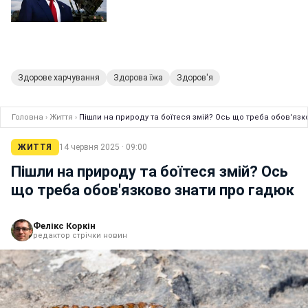
Здорове харчування
Здорова їжа
Здоров'я
Головна
›
Життя
›
Пішли на природу та боїтеся змій? Ось що треба обов'язк
ЖИТТЯ
14 червня 2025 · 09:00
Пішли на природу та боїтеся змій? Ось
що треба обов'язково знати про гадюк
Фелікс Коркін
редактор стрічки новин