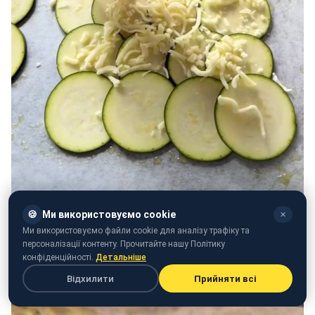
🍪
Ми використовуємо cookie
✕
Ми використовуємо файли cookie для аналізу трафіку та
персоналізації контенту. Прочитайте нашу Політику
конфіденційності.
Детальніше
Відхилити
Прийняти всі