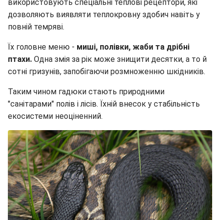
використовують спеціальні теплові рецептори, які
дозволяють виявляти теплокровну здобич навіть у
повній темряві.
Їх головне меню -
миші, полівки, жаби та дрібні
птахи.
Одна змія за рік може знищити десятки, а то й
сотні гризунів, запобігаючи розмноженню шкідників.
Таким чином гадюки стають природними
"санітарами" полів і лісів. Їхній внесок у стабільність
екосистеми неоціненний.