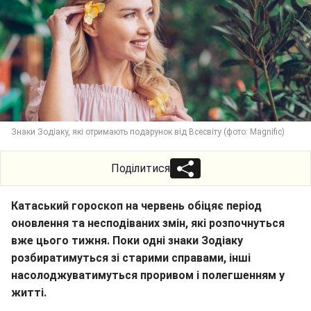
Знаки Зодіаку, які отримають подарунок від Всесвіту (фото: Magnific)
Поділитися
Катаський гороскоп на червень обіцяє період
оновлення та несподіваних змін, які розпочнуться
вже цього тижня. Поки одні знаки Зодіаку
розбиратимуться зі старими справами, інші
насолоджуватимуться проривом і полегшенням у
житті.