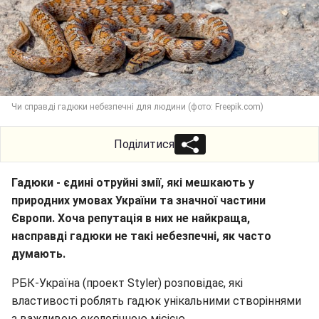
Чи справді гадюки небезпечні для людини (фото: Freepik.com)
Поділитися
Гадюки - єдині отруйні змії, які мешкають у
природних умовах України та значної частини
Європи. Хоча репутація в них не найкраща,
насправді гадюки не такі небезпечні, як часто
думають.
РБК-Україна (проект Styler) розповідає, які
властивості роблять гадюк унікальними створіннями
з важливою екологічною місією.