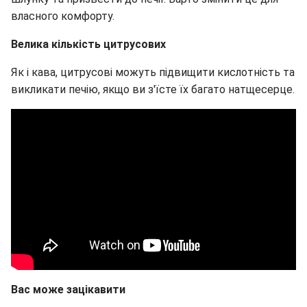
власного комфорту.
Велика кількість цитрусових
Як і кава, цитрусові можуть підвищити кислотність та
викликати печію, якщо ви з'їсте їх багато натщесерце.
Вас може зацікавити