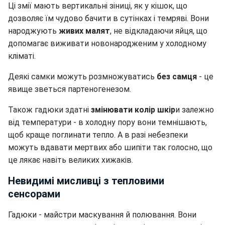
Ці змії мають вертикальні зіниці, як у кішок, що
дозволяє їм чудово бачити в сутінках і темряві. Вони
народжують
живих малят
, не відкладаючи яйця, що
допомагає виживати новонародженим у холодному
кліматі.
Деякі самки можуть розмножуватись
без самця
- це
явище зветься партеногенезом.
Також гадюки здатні
змінювати колір шкір
и залежно
від температури - в холодну пору вони темнішають,
щоб краще поглинати тепло. А в разі небезпеки
можуть вдавати мертвих або шипіти так голосно, що
це лякає навіть великих хижаків.
Невидимі мисливці з тепловими
сенсорами
Гадюки - майстри маскування й полювання. Вони