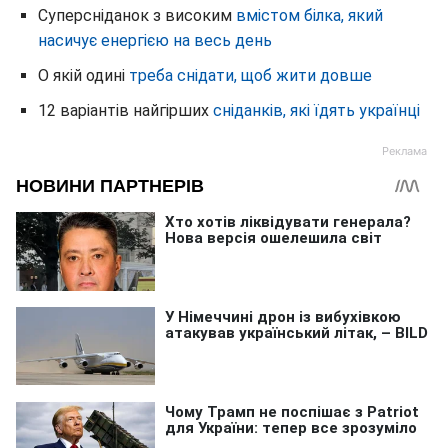
Суперсніданок з високим
вмістом білка, який
насичує енергією на весь день
О якій одині
треба снідати, щоб жити довше
12 варіантів найгірших
сніданків, які їдять українці