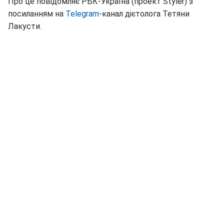
Про це повідомляє РБК-Україна (проект Styler) з
посиланням на
Telegram
-канал дієтолога Тетяни
Лакусти.