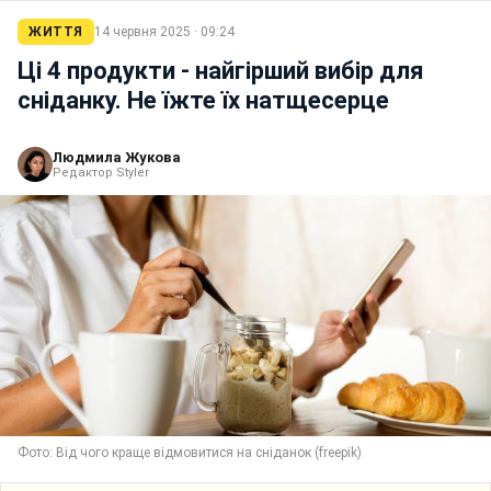
ЖИТТЯ
14 червня 2025 · 09:24
Ці 4 продукти - найгірший вибір для
сніданку. Не їжте їх натщесерце
Людмила Жукова
Редактор Styler
Фото: Від чого краще відмовитися на сніданок (freepik)