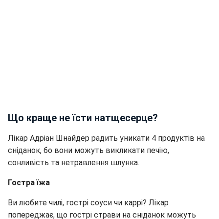
Що краще не їсти натщесерце?
Лікар Адріан Шнайдер радить уникати 4 продуктів на
сніданок, бо вони можуть викликати печію,
сонливість та нетравлення шлунка.
Гостра їжа
Ви любите чилі, гострі соуси чи каррі? Лікар
попереджає, що гострі страви на сніданок можуть