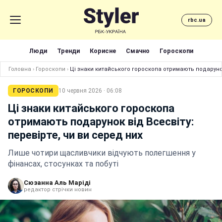
rbc.ua
Люди
Тренди
Корисне
Смачно
Гороскопи
Головна
›
Гороскопи
›
Ці знаки китайського гороскопа отримають подарунок
ГОРОСКОПИ
10 червня 2026 · 06:08
Ці знаки китайського гороскопа
отримають подарунок від Всесвіту:
перевірте, чи ви серед них
Лише чотири щасливчики відчують полегшення у
фінансах, стосунках та побуті
Сюзанна Аль Маріді
редактор стрічки новин