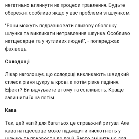
негативно вплинути на процеси травлення. Будьте
обережні, особливо якщо у вас проблеми зі шлунком.
"Вони можуть подразнювати слизову оболонку
шлунка та викликати нетравлення шлунка. Особливо
натщесерце та у чутливих людей", - попереджає
фахівець.
Солодощі
Лікар наголошує, що солодощі викликають швидкий
сплеск рівня цукру в крові, а потім різке падіння.
Ефект? Ви відчуваєте втому та сонливість. Краще
залишити їх на потім.
Кава
Так, цей напій для багатьох це справжній ритуал. Але
кава натщесерце може підвищити кислотність у
шлунку та призвести до печії. Варто змінити це для