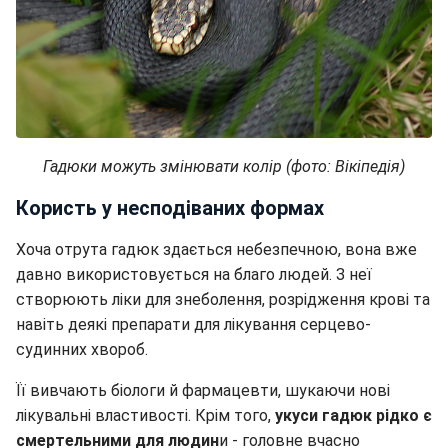
Гадюки можуть змінювати колір (фото: Вікіпедія)
Користь у несподіваних формах
Хоча отрута гадюк здається небезпечною, вона вже
давно використовується на благо людей. З неї
створюють ліки для знеболення, розрідження крові та
навіть деякі препарати для лікування серцево-
судинних хвороб.
Її вивчають біологи й фармацевти, шукаючи нові
лікувальні властивості. Крім того,
укуси гадюк рідко є
смертельними для людин
и - головне вчасно