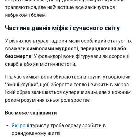
трапляються, але найчастіше все закінчується
набряком і болем.
Частина давніх міфів і сучасного світу
У різних культурах гадюки мали особливий статус - їх
вважали
символами мудрості, переродження або
безсмертя.
У фольклорі вони фігурували як охоронці
скарбів або як містичні істоти.
Під час зимівлі вони збираються в групи, утворюючи
"зміїні клубки", щоб зберегти тепло і вижити в мороз.
Їхній образ залишається суперечливим, але з кожним
роком розуміння їхньої ролі зростає.
Вас може зацікавити
Які речі
туристу треба одразу зробити в
орендованому житлі