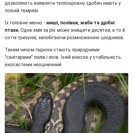
дозволяють виявляти теплокровну здобич навіть у
повній темряві.
Їх головне меню -
миші, полівки, жаби та дрібні
птахи.
Одна змія за рік може знищити десятки, а то й
сотні гризунів, запобігаючи розмноженню шкідників.
Таким чином гадюки стають природними
"санітарами" полів і лісів. Їхній внесок у стабільність
екосистеми неоціненний.