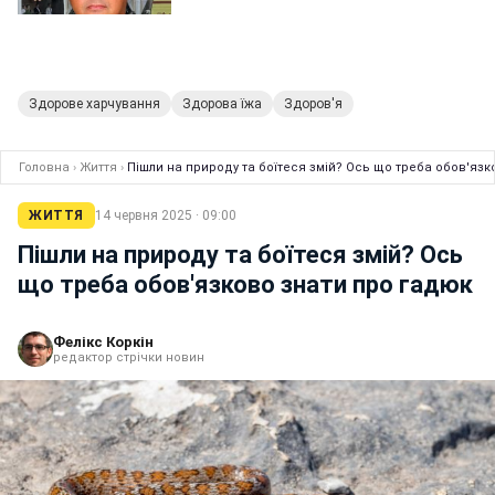
Здорове харчування
Здорова їжа
Здоров'я
Головна
›
Життя
›
Пішли на природу та боїтеся змій? Ось що треба обов'язк
ЖИТТЯ
14 червня 2025 · 09:00
Пішли на природу та боїтеся змій? Ось
що треба обов'язково знати про гадюк
Фелікс Коркін
редактор стрічки новин