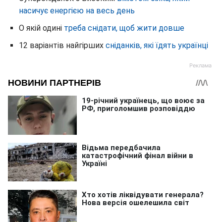
насичує енергією на весь день
О якій одині
треба снідати, щоб жити довше
12 варіантів найгірших
сніданків, які їдять українці