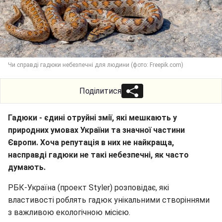
Чи справді гадюки небезпечні для людини (фото: Freepik.com)
Поділитися
Гадюки - єдині отруйні змії, які мешкають у
природних умовах України та значної частини
Європи. Хоча репутація в них не найкраща,
насправді гадюки не такі небезпечні, як часто
думають.
РБК-Україна (проект Styler) розповідає, які
властивості роблять гадюк унікальними створіннями
з важливою екологічною місією.