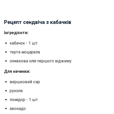
Рецепт сендвіча з кабачків
Інгредієнти:
кабачок - 1 шт.
терта моцарела
оливкова олія першого віджиму
Для начинки:
вершковий сир
рукола
помідор - 1 шт.
авокадо