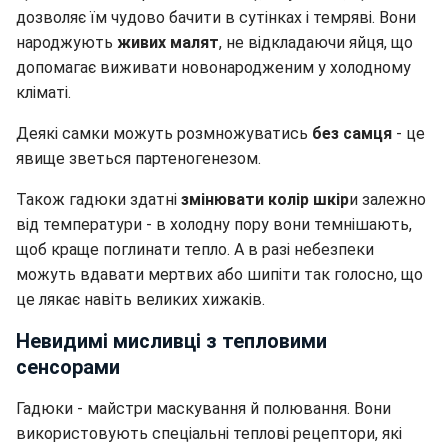
дозволяє їм чудово бачити в сутінках і темряві. Вони
народжують
живих малят
, не відкладаючи яйця, що
допомагає виживати новонародженим у холодному
кліматі.
Деякі самки можуть розмножуватись
без самця
- це
явище зветься партеногенезом.
Також гадюки здатні
змінювати колір шкір
и залежно
від температури - в холодну пору вони темнішають,
щоб краще поглинати тепло. А в разі небезпеки
можуть вдавати мертвих або шипіти так голосно, що
це лякає навіть великих хижаків.
Невидимі мисливці з тепловими
сенсорами
Гадюки - майстри маскування й полювання. Вони
використовують спеціальні теплові рецептори, які