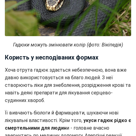
Гадюки можуть змінювати колір (фото: Вікіпедія)
Користь у несподіваних формах
Хоча отрута гадюк здається небезпечною, вона вже
давно використовується на благо людей. З неї
створюють ліки для знеболення, розрідження крові та
навіть деякі препарати для лікування серцево-
судинних хвороб.
Її вивчають біологи й фармацевти, шукаючи нові
лікувальні властивості. Крім того,
укуси гадюк рідко є
смертельними для людин
и - головне вчасно
звернутись по медичну допомогу. Алергічні реакції