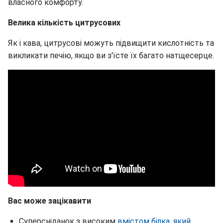
власного комфорту.
Велика кількість цитрусових
Як і кава, цитрусові можуть підвищити кислотність та
викликати печію, якщо ви з'їсте їх багато натщесерце.
Вас може зацікавити
Суперсніданок з високим
вмістом білка, який