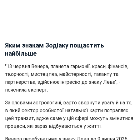
Яким знакам Зодіаку пощастить
найбільше
"13 червня Венера, планета гармонії, краси, фінансів,
творчості, мистецтва, майстерності, таланту та
партнерства, здійснює інгресію до знаку Лева", -
пояснила експерт.
За словами астрологині, варто звернути увагу й на те,
в який сектор особистої натальної карти потрапляє
цей транзит, адже саме у цій сфері можуть змінитися
процеси, які зараз відбуваються у житті.
Венера перебуватиме у знаку Лева до 9 липня 2026