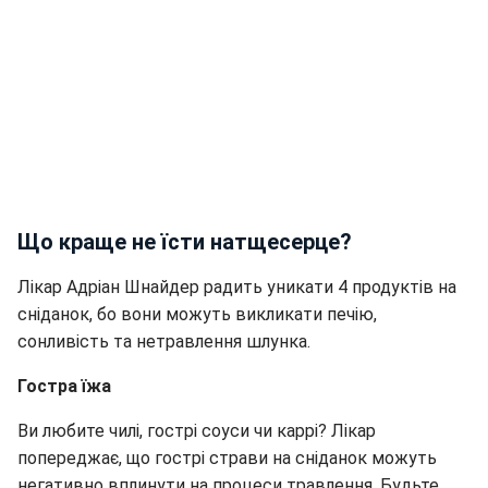
Що краще не їсти натщесерце?
Лікар Адріан Шнайдер радить уникати 4 продуктів на
сніданок, бо вони можуть викликати печію,
сонливість та нетравлення шлунка.
Гостра їжа
Ви любите чилі, гострі соуси чи каррі? Лікар
попереджає, що гострі страви на сніданок можуть
негативно вплинути на процеси травлення. Будьте