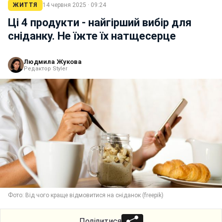
ЖИТТЯ
14 червня 2025 · 09:24
Ці 4 продукти - найгірший вибір для
сніданку. Не їжте їх натщесерце
Людмила Жукова
Редактор Styler
Фото: Від чого краще відмовитися на сніданок (freepik)
Поділитися