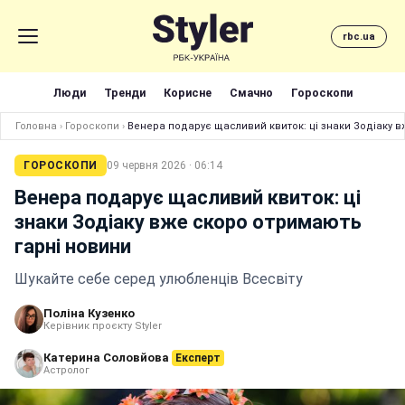
rbc.ua
Люди
Тренди
Корисне
Смачно
Гороскопи
Головна
›
Гороскопи
›
Венера подарує щасливий квиток: ці знаки Зодіаку 
ГОРОСКОПИ
09 червня 2026 · 06:14
Венера подарує щасливий квиток: ці
знаки Зодіаку вже скоро отримають
гарні новини
Шукайте себе серед улюбленців Всесвіту
Поліна Кузенко
Керівник проєкту Styler
Катерина Соловйова
Експерт
Астролог