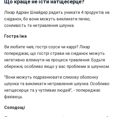
Що краще не їсти натщесерце?
Лікар Адріан Шнайдер радить уникати 4 продуктів на
сніданок, бо вони можуть викликати печію,
сонливість та нетравлення шлунка.
Гостра їжа
Ви любите чилі, гострі соуси чи каррі? Лікар
попереджає, що гострі страви на сніданок можуть
негативно вплинути на процеси травлення. Будьте
обережні, особливо якщо у вас проблеми зі шлунком.
"Вони можуть подразнювати слизову оболонку
шлунка та викликати нетравлення шлунка. Особливо
натщесерце та у чутливих людей", - попереджає
фахівець.
Солодощі