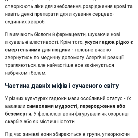
створюють ліки для знеболення, розрідження крові та
навіть деякі препарати для лікування серцево-
судинних хвороб.
Її вивчають біологи й фармацевти, шукаючи нові
лікувальні властивості. Крім того,
укуси гадюк рідко є
смертельними для людин
и - головне вчасно
звернутись по медичну допомогу. Алергічні реакції
трапляються, але найчастіше все закінчується
набряком і болем.
Частина давніх міфів і сучасного світу
У різних культурах гадюки мали особливий статус - їх
вважали
символами мудрості, переродження або
безсмертя.
У фольклорі вони фігурували як охоронці
скарбів або як містичні істоти.
Під час зимівлі вони збираються в групи, утворюючи