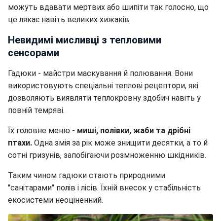
можуть вдавати мертвих або шипіти так голосно, що
це лякає навіть великих хижаків.
Невидимі мисливці з тепловими
сенсорами
Гадюки - майстри маскування й полювання. Вони
використовують спеціальні теплові рецептори, які
дозволяють виявляти теплокровну здобич навіть у
повній темряві.
Їх головне меню -
миші, полівки, жаби та дрібні
птахи.
Одна змія за рік може знищити десятки, а то й
сотні гризунів, запобігаючи розмноженню шкідників.
Таким чином гадюки стають природними
"санітарами" полів і лісів. Їхній внесок у стабільність
екосистеми неоціненний.