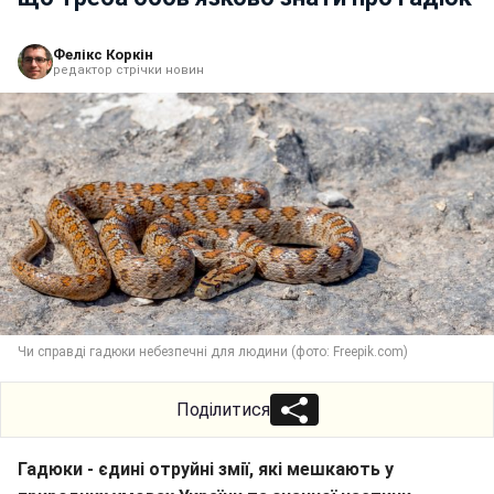
Фелікс Коркін
редактор стрічки новин
Чи справді гадюки небезпечні для людини (фото: Freepik.com)
Поділитися
Гадюки - єдині отруйні змії, які мешкають у