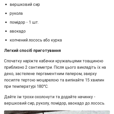
вершковий сир
рукола
помідор - 1 шт.
авокадо
копчений лосось або курка
Легкий спосіб приготування
Спочатку наріжте кабачки кружальцями товщиною
приблизно 2 сантиметри. Після цього викладіть їх на
деко, застелене пергаментним папером, зверху
посипте тертою моцарелою та випікайте 15 хвилин
при температурі 180°C.
Дайте їм трохи охолонути та додайте начинку -
вершковий сир, руколу, помідор, авокадо до лосось.