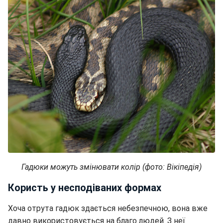
Гадюки можуть змінювати колір (фото: Вікіпедія)
Користь у несподіваних формах
Хоча отрута гадюк здається небезпечною, вона вже
давно використовується на благо людей. З неї