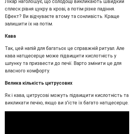
Лікар наголошує, що солодощі викликають швидкий
сплеск рівня цукру в крові, а потім різке падіння.
Ефект? Ви відчуваєте втому та сонливість. Краще
залишити їх на потім.
Кава
Так, цей напій для багатьох це справжній ритуал. Але
кава натщесерце може підвищити кислотність у
шлунку та призвести до печії. Варто змінити це для
власного комфорту.
Велика кількість цитрусових
Як і кава, цитрусові можуть підвищити кислотність та
викликати печію, якщо ви з'їсте їх багато натщесерце.