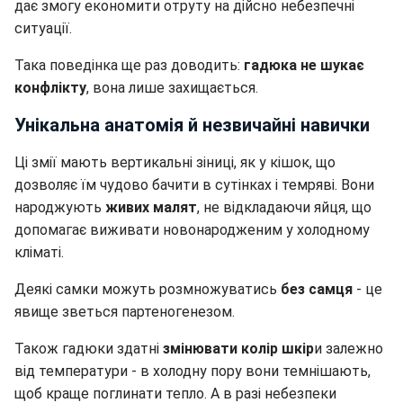
дає змогу економити отруту на дійсно небезпечні
ситуації.
Така поведінка ще раз доводить:
гадюка не шукає
конфлікту
, вона лише захищається.
Унікальна анатомія й незвичайні навички
Ці змії мають вертикальні зіниці, як у кішок, що
дозволяє їм чудово бачити в сутінках і темряві. Вони
народжують
живих малят
, не відкладаючи яйця, що
допомагає виживати новонародженим у холодному
кліматі.
Деякі самки можуть розмножуватись
без самця
- це
явище зветься партеногенезом.
Також гадюки здатні
змінювати колір шкір
и залежно
від температури - в холодну пору вони темнішають,
щоб краще поглинати тепло. А в разі небезпеки