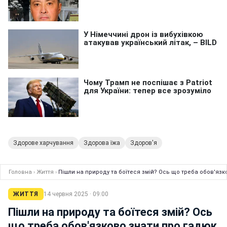
Здорове харчування
Здорова їжа
Здоров'я
Головна
›
Життя
›
Пішли на природу та боїтеся змій? Ось що треба обов'язк
ЖИТТЯ
14 червня 2025 · 09:00
Пішли на природу та боїтеся змій? Ось
що треба обов'язково знати про гадюк