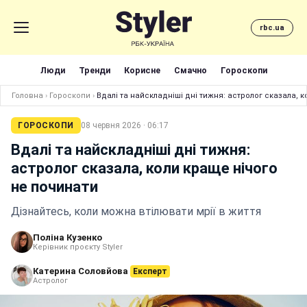
rbc.ua
Люди
Тренди
Корисне
Смачно
Гороскопи
Головна
›
Гороскопи
›
Вдалі та найскладніші дні тижня: астролог сказала, 
ГОРОСКОПИ
08 червня 2026 · 06:17
Вдалі та найскладніші дні тижня:
астролог сказала, коли краще нічого
не починати
Дізнайтесь, коли можна втілювати мрії в життя
Поліна Кузенко
Керівник проєкту Styler
Катерина Соловйова
Експерт
Астролог