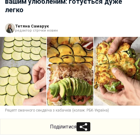
вашим улюбленим: готується дуже
легко
Тетяна Самарук
редактор стрічки новин
Рецепт смачного сендвіча з кабачків (колаж: РБК-Україна)
Поділитися