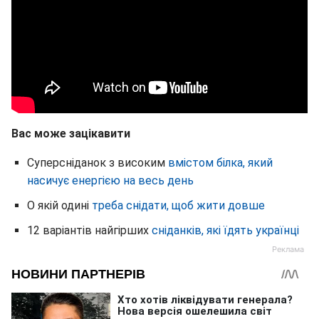
Вас може зацікавити
Суперсніданок з високим
вмістом білка, який
насичує енергією на весь день
О якій одині
треба снідати, щоб жити довше
12 варіантів найгірших
сніданків, які їдять українці