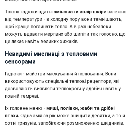
Також гадюки здатні
змінювати колір шкір
и залежно
від температури - в холодну пору вони темнішають,
щоб краще поглинати тепло. А в разі небезпеки
можуть вдавати мертвих або шипіти так голосно, що
це лякає навіть великих хижаків.
Невидимі мисливці з тепловими
сенсорами
Гадюки - майстри маскування й полювання. Вони
використовують спеціальні теплові рецептори, які
дозволяють виявляти теплокровну здобич навіть у
повній темряві.
Їх головне меню -
миші, полівки, жаби та дрібні
птахи.
Одна змія за рік може знищити десятки, а то й
сотні гризунів, запобігаючи розмноженню шкідників.