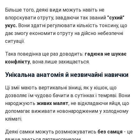
Більше того, деякі види можуть навіть не
впорскувати отруту, завдаючи так званий
"сухий"
укус.
Вони здатні регулювати кількість токсину, що
дає змогу економити отруту на дійсно небезпечні
ситуації.
Така поведінка ще раз доводить:
гадюка не шукає
конфлікту
, вона лише захищається.
Унікальна анатомія й незвичайні навички
Ці змії мають вертикальні зіниці, як у кішок, що
дозволяє їм чудово бачити в сутінках і темряві. Вони
народжують
живих малят
, не відкладаючи яйця, що
допомагає виживати новонародженим у холодному
кліматі.
Деякі самки можуть розмножуватись
без самця
- це
явище зветься партеногенезом.