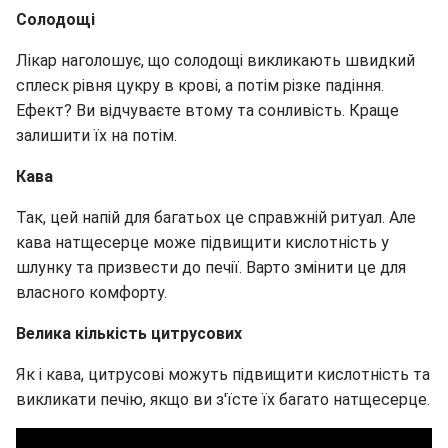
Солодощі
Лікар наголошує, що солодощі викликають швидкий
сплеск рівня цукру в крові, а потім різке падіння.
Ефект? Ви відчуваєте втому та сонливість. Краще
залишити їх на потім.
Кава
Так, цей напій для багатьох це справжній ритуал. Але
кава натщесерце може підвищити кислотність у
шлунку та призвести до печії. Варто змінити це для
власного комфорту.
Велика кількість цитрусових
Як і кава, цитрусові можуть підвищити кислотність та
викликати печію, якщо ви з'їсте їх багато натщесерце.