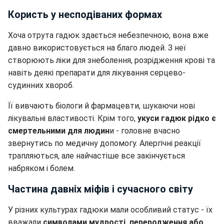
Користь у несподіваних формах
Хоча отрута гадюк здається небезпечною, вона вже
давно використовується на благо людей. З неї
створюють ліки для знеболення, розрідження крові та
навіть деякі препарати для лікування серцево-
судинних хвороб.
Її вивчають біологи й фармацевти, шукаючи нові
лікувальні властивості. Крім того,
укуси гадюк рідко є
смертельними для людин
и - головне вчасно
звернутись по медичну допомогу. Алергічні реакції
трапляються, але найчастіше все закінчується
набряком і болем.
Частина давніх міфів і сучасного світу
У різних культурах гадюки мали особливий статус - їх
вважали
символами мудрості, переродження або