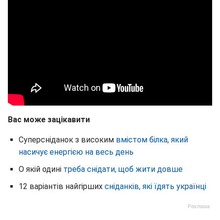
Вас може зацікавити
Суперсніданок з високим
вмістом білка, який
насичує енергією на весь день
О якій одині
треба снідати, щоб жити довше
12 варіантів найгірших
сніданків, які їдять українці