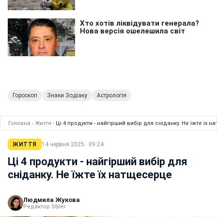
Гороскоп
Знаки Зодіаку
Астрологія
Головна
›
Життя
›
Ці 4 продукти - найгірший вибір для сніданку. Не їжте їх 
ЖИТТЯ
14 червня 2025 · 09:24
Ці 4 продукти - найгірший вибір для
сніданку. Не їжте їх натщесерце
Людмила Жукова
Редактор Styler