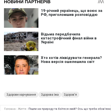
Здорове харчування
Здорова їжа
Здоров'я
Головна
›
Життя
›
Пішли на природу та боїтеся змій? Ось що треба обов'язк