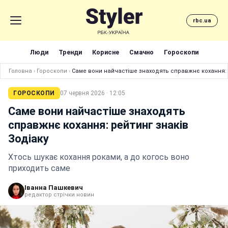
rbc.ua
Люди
Тренди
Корисне
Смачно
Гороскопи
Головна
›
Гороскопи
›
Саме вони найчастіше знаходять справжнє кохання: 
ГОРОСКОПИ
07 червня 2026 · 12:05
Саме вони найчастіше знаходять
справжнє кохання: рейтинг знаків
Зодіаку
Хтось шукає кохання роками, а до когось воно
приходить саме
Іванна Пашкевич
редактор стрічки новин