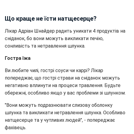
Що краще не їсти натщесерце?
Лікар Адріан Шнайдер радить уникати 4 продуктів на
сніданок, бо вони можуть викликати печію,
сонливість та нетравлення шлунка.
Гостра їжа
Ви любите чилі, гострі соуси чи каррі? Лікар
попереджає, що гострі страви на сніданок можуть
негативно вплинути на процеси травлення. Будьте
обережні, особливо якщо у вас проблеми зі шлунком.
"Вони можуть подразнювати слизову оболонку
шлунка та викликати нетравлення шлунка. Особливо
натщесерце та у чутливих людей", - попереджає
фахівець.