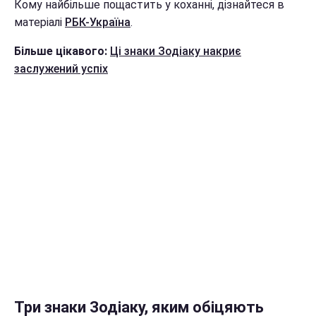
Кому найбільше пощастить у коханні, дізнайтеся в
матеріалі
РБК-Україна
.
Більше цікавого:
Ці знаки Зодіаку накриє
заслужений успіх
Три знаки Зодіаку, яким обіцяють