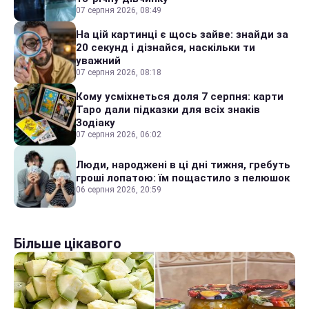
07 серпня 2026, 08:49
На цій картинці є щось зайве: знайди за
20 секунд і дізнайся, наскільки ти
уважний
07 серпня 2026, 08:18
Кому усміхнеться доля 7 серпня: карти
Таро дали підказки для всіх знаків
Зодіаку
07 серпня 2026, 06:02
Люди, народжені в ці дні тижня, гребуть
гроші лопатою: їм пощастило з пелюшок
06 серпня 2026, 20:59
Більше цікавого