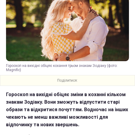
Гороскоп на вихідні обіцяє кохання трьом знакам Зодіаку (фото:
Magnific)
Поділитися:
Гороскоп на вихідні обіцяє зміни в коханні кільком
знакам Зодіаку. Вони зможуть відпустити старі
образи та відкритися почуттям. Водночас на інших
чекають не менш важливі можливості для
відпочинку та нових звершень.