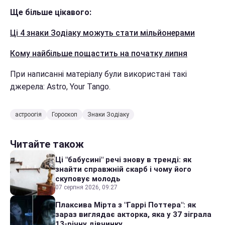
Ще більше цікавого:
Ці 4 знаки Зодіаку можуть стати мільйонерами
Кому найбільше пощастить на початку липня
При написанні матеріалу були використані такі
джерела: Astro, Your Tango.
астроогія
Гороскоп
Знаки Зодіаку
Читайте також
Ці "бабусині" речі знову в тренді: як
знайти справжній скарб і чому його
скуповує молодь
07 серпня 2026, 09:27
Плаксива Мірта з "Гаррі Поттера": як
зараз виглядає акторка, яка у 37 зіграла
13-річну дівчинку