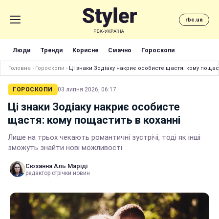
rbc.ua
Люди
Тренди
Корисне
Смачно
Гороскопи
Головна
›
Гороскопи
›
Ці знаки Зодіаку накриє особисте щастя: кому пощас
ГОРОСКОПИ
03 липня 2026, 06:17
Ці знаки Зодіаку накриє особисте
щастя: кому пощастить в коханні
Лише на трьох чекають романтичні зустрічі, тоді як інші
зможуть знайти нові можливості
Сюзанна Аль Маріді
редактор стрічки новин