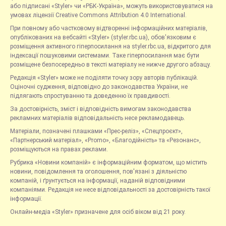
або підписані «Styler» чи «РБК-Україна», можуть використовуватися на
умовах ліцензії Creative Commons Attribution 4.0 International.
При повному або частковому відтворенні інформаційних матеріалів,
опублікованих на вебсайті «Styler» (styler.rbc.ua), обов'язковим є
розміщення активного гіперпосилання на styler.rbc.ua, відкритого для
індексації пошуковими системами. Таке гіперпосилання має бути
розміщене безпосередньо в тексті матеріалу не нижче другого абзацу.
Редакція «Styler» може не поділяти точку зору авторів публікацій.
Оціночні судження, відповідно до законодавства України, не
підлягають спростуванню та доведенню їх правдивості.
За достовірність, зміст і відповідність вимогам законодавства
рекламних матеріалів відповідальність несе рекламодавець.
Матеріали, позначені плашками «Прес-реліз», «Спецпроєкт»,
«Партнерський матеріал», «Promo», «Благодійність» та «Резонанс»,
розміщуються на правах реклами.
Рубрика «Новини компаній» є інформаційним форматом, що містить
новини, повідомлення та оголошення, пов'язані з діяльністю
компаній, і ґрунтується на інформації, наданій відповідними
компаніями. Редакція не несе відповідальності за достовірність такої
інформації.
Онлайн-медіа «Styler» призначене для осіб віком від 21 року.