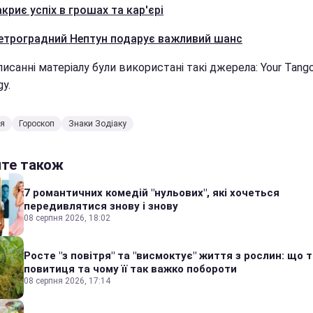
криє успіх в грошах та кар'єрі
етроградний Нептун подарує важливий шанс
исанні матеріалу були використані такі джерела: Your Tango
gy.
ія
Гороскоп
Знаки Зодіаку
йте також
7 романтичних комедій "нульових", які хочеться
передивлятися знову і знову
08 серпня 2026, 18:02
Росте "з повітря" та "висмоктує" життя з рослин: що 
повитиця та чому її так важко побороти
08 серпня 2026, 17:14