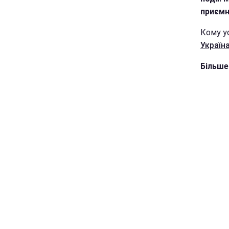
приємн
Кому у
Україн
Більше