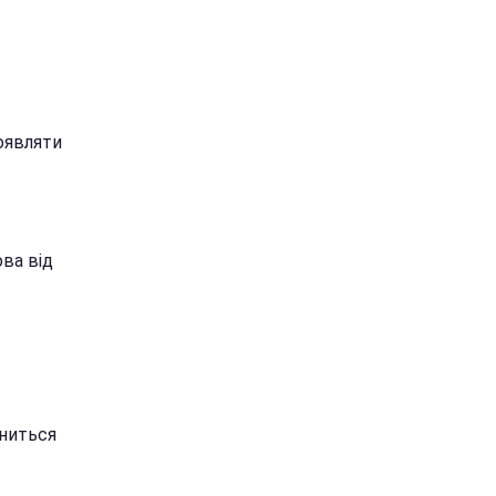
оявляти
ва від
сниться