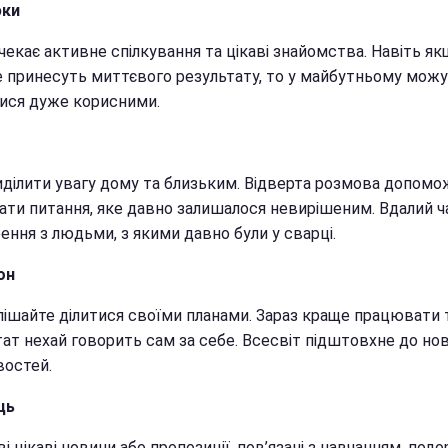
юки
чекає активне спілкування та цікаві знайомства. Навіть я
е принесуть миттєвого результату, то у майбутньому мож
ися дуже корисними.
иділити увагу дому та близьким. Відверта розмова допомо
зати питання, яке давно залишалося невирішеним. Вдалий ч
ння з людьми, з якими давно були у сварці.
он
пішайте ділитися своїми планами. Зараз краще працювати т
тат нехай говорить сам за себе. Всесвіт підштовхне до но
остей.
ць
 цікаві новини або пропозиції, пов’язані з навчанням, по