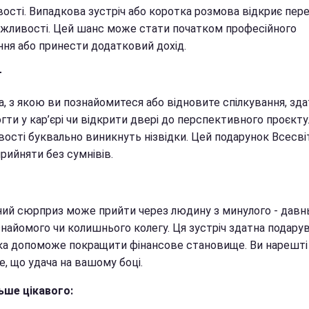
ості. Випадкова зустріч або коротка розмова відкриє пер
ожливості. Цей шанс може стати початком професійного
ння або принести додатковий дохід.
г
, з якою ви познайомитеся або відновите спілкування, зда
ти у кар’єрі чи відкрити двері до перспективного проєкту
ості буквально виникнуть нізвідки. Цей подарунок Всесві
рийняти без сумнівів.
ий сюрприз може прийти через людину з минулого - давн
знайомого чи колишнього колегу. Ця зустріч здатна подару
яка допоможе покращити фінансове становище. Ви нарешті
е, що удача на вашому боці.
ьше цікавого: