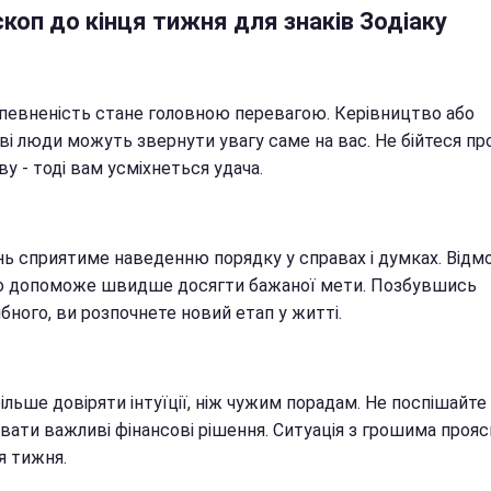
коп до кінця тижня для знаків Зодіаку
певненість стане головною перевагою. Керівництво або
ві люди можуть звернути увагу саме на вас. Не бійтеся пр
иву - тоді вам усміхнеться удача.
ь сприятиме наведенню порядку у справах і думках. Відмо
о допоможе швидше досягти бажаної мети. Позбувшись
бного, ви розпочнете новий етап у житті.
ільше довіряти інтуїції, ніж чужим порадам. Не поспішайте
вати важливі фінансові рішення. Ситуація з грошима проя
я тижня.