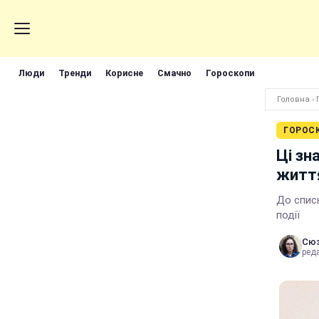
Люди
Тренди
Корисне
Смачно
Гороскопи
Головна
›
ГОРОС
Ці зн
житт
До списк
події
Сюз
реда