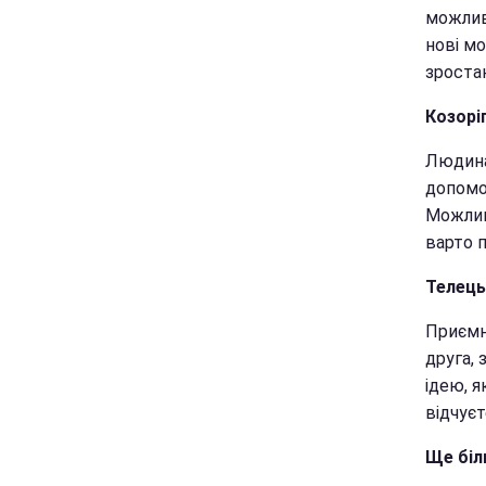
можлив
нові м
зроста
Козорі
Людина
допомог
Можлив
варто п
Телець
Приємн
друга, 
ідею, 
відчуєт
Ще біл