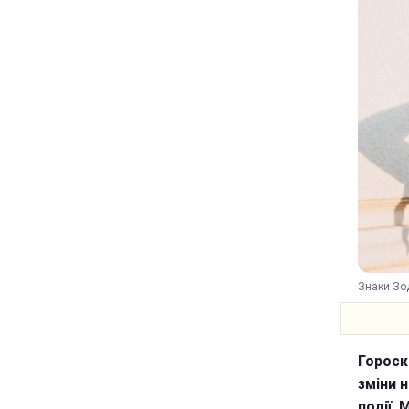
Знаки Зод
Гороск
зміни 
події.