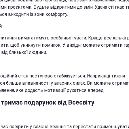
ми проєктами. Будьте відкритими до змін. Удача спіткає ти
ься виходити із зони комфорту.
й
питання вимагатимуть особливої уваги. Краще все кілька р
рити, щоб уникнути помилок. У вихідні можете отримати га
 від близької людини.
оційний стан поступово стабілізується. Наприкінці тижня
ься більше впевненості у власних силах. Ви можете отрима
млення, яке додасть мотивації рухатися вперед.
отримає подарунок від Всесвіту
 час повірити у власне везіння та перестати применшуват