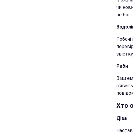
чи нови
не боїт
Водолі
Робочі 
переві
звістку
Риби
Ваш ем
з'явит
повідо
Хто 
Діва
Настав