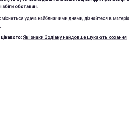
і збіги обставин.
сміхнеться удача найближчими днями, дізнайтеся в матеріа
а
.
 цікавого:
Які знаки Зодіаку найдовше шукають кохання