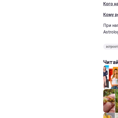
Кого на
Кому р
При нап
Astrolo
астроог
Чита