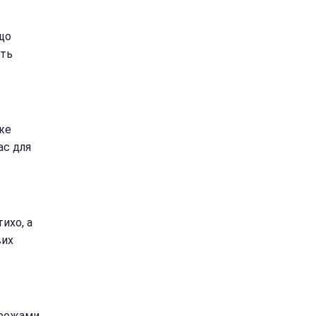
кщо
уть
же
ас для
ихо, а
вих
дорожами