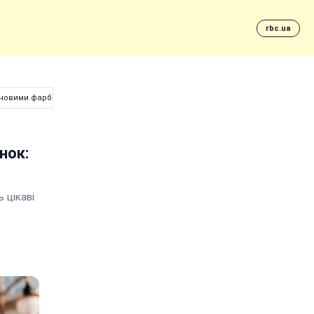
rbc.ua
є новими фарбами
нок:
 цікаві