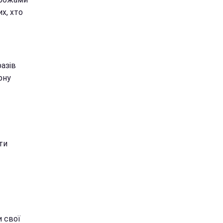
х, хто
азів
рну
ти
и свої