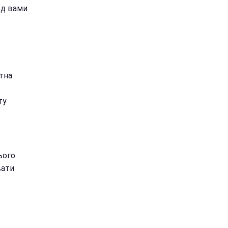
ед вами
тна
.
ту
ього
вати