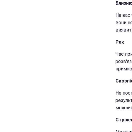
Близн
На вас 
вони н
виявит
Рак
Час пр
розв'я
примире
Скорпі
Не пос
резуль
можлив
Стріле
Можливі