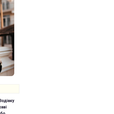
Зодіаку
каві
або