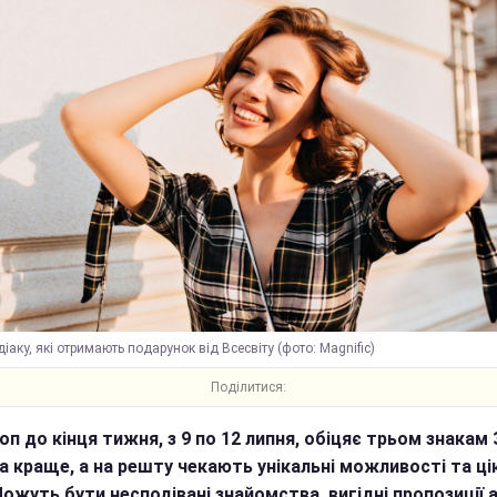
іаку, які отримають подарунок від Всесвіту (фото: Magnific)
Поділитися:
оп до кінця тижня, з 9 по 12 липня, обіцяє трьом знакам 
на краще, а на решту чекають унікальні можливості та ці
 Можуть бути несподівані знайомства, вигідні пропозиції 