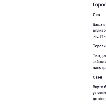
Горос
Лев
Ваша в
впливо
ініціат
Терези
Тижден
зайвог
непотрі
Овен
Варто б
ухвалю
до кінц