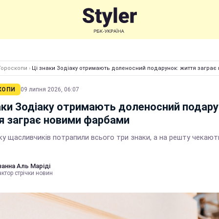
Гороскопи
›
Ці знаки Зодіаку отримають доленосний подарунок: життя загра
КОПИ
09 липня 2026, 06:07
аки Зодіаку отримають доленосний подару
я заграє новими фарбами
у щасливчиків потрапили всього три знаки, а на решту чекають
анна Аль Маріді
ктор стрічки новин