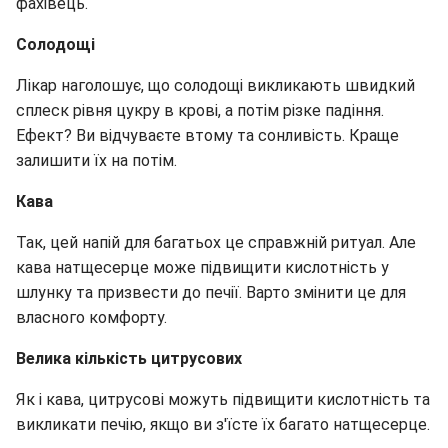
фахівець.
Солодощі
Лікар наголошує, що солодощі викликають швидкий
сплеск рівня цукру в крові, а потім різке падіння.
Ефект? Ви відчуваєте втому та сонливість. Краще
залишити їх на потім.
Кава
Так, цей напій для багатьох це справжній ритуал. Але
кава натщесерце може підвищити кислотність у
шлунку та призвести до печії. Варто змінити це для
власного комфорту.
Велика кількість цитрусових
Як і кава, цитрусові можуть підвищити кислотність та
викликати печію, якщо ви з'їсте їх багато натщесерце.