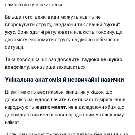
самозахисту, а не агресія.
Більше того, деякі види можуть навіть не
впорскувати отруту, завдаючи так званий
"сухий"
укус.
Вони здатні регулювати кількість токсину, що
дає змогу економити отруту на дійсно небезпечні
ситуації.
Така поведінка ще раз доводить:
гадюка не шукає
конфлікту
, вона лише захищається.
Унікальна анатомія й незвичайні навички
Ці змії мають вертикальні зіниці, як у кішок, що
дозволяє їм чудово бачити в сутінках і темряві. Вони
народжують
живих малят
, не відкладаючи яйця, що
допомагає виживати новонародженим у холодному
кліматі.
Деякі самки можуть розмножуватись
без самця
- це