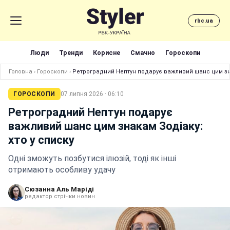
rbc.ua
Люди
Тренди
Корисне
Смачно
Гороскопи
Головна
›
Гороскопи
›
Ретроградний Нептун подарує важливий шанс цим зна
ГОРОСКОПИ
07 липня 2026 · 06:10
Ретроградний Нептун подарує
важливий шанс цим знакам Зодіаку:
хто у списку
Одні зможуть позбутися ілюзій, тоді як інші
отримають особливу удачу
Сюзанна Аль Маріді
редактор стрічки новин