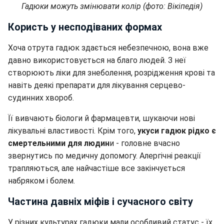
Гадюки можуть змінювати колір (фото: Вікіпедія)
Користь у несподіваних формах
Хоча отрута гадюк здається небезпечною, вона вже
давно використовується на благо людей. З неї
створюють ліки для знеболення, розрідження крові та
навіть деякі препарати для лікування серцево-
судинних хвороб.
Її вивчають біологи й фармацевти, шукаючи нові
лікувальні властивості. Крім того,
укуси гадюк рідко є
смертельними для людин
и - головне вчасно
звернутись по медичну допомогу. Алергічні реакції
трапляються, але найчастіше все закінчується
набряком і болем.
Частина давніх міфів і сучасного світу
У різних культурах гадюки мали особливий статус - їх