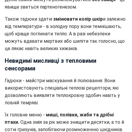
явище зветься партеногенезом.
Також гадюки здатні
змінювати колір шкір
и залежно
від температури - в холодну пору вони темнішають,
щоб краще поглинати тепло. А в разі небезпеки
можуть вдавати мертвих або шипіти так голосно, що
це лякає навіть великих хижаків.
Невидимі мисливці з тепловими
сенсорами
Гадюки - майстри маскування й полювання. Вони
використовують спеціальні теплові рецептори, які
дозволяють виявляти теплокровну здобич навіть у
повній темряві.
Їх головне меню -
миші, полівки, жаби та дрібні
птахи.
Одна змія за рік може знищити десятки, а то й
сотні гризунів, запобігаючи розмноженню шкідників.