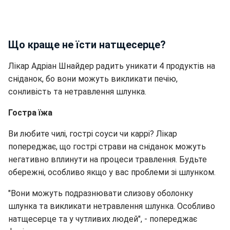
Що краще не їсти натщесерце?
Лікар Адріан Шнайдер радить уникати 4 продуктів на
сніданок, бо вони можуть викликати печію,
сонливість та нетравлення шлунка.
Гостра їжа
Ви любите чилі, гострі соуси чи каррі? Лікар
попереджає, що гострі страви на сніданок можуть
негативно вплинути на процеси травлення. Будьте
обережні, особливо якщо у вас проблеми зі шлунком.
"Вони можуть подразнювати слизову оболонку
шлунка та викликати нетравлення шлунка. Особливо
натщесерце та у чутливих людей", - попереджає