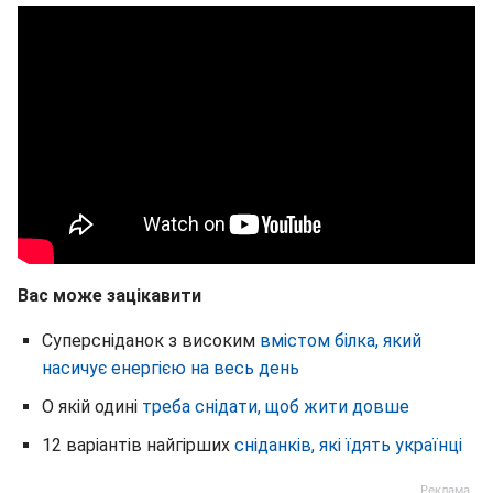
Вас може зацікавити
Суперсніданок з високим
вмістом білка, який
насичує енергією на весь день
О якій одині
треба снідати, щоб жити довше
12 варіантів найгірших
сніданків, які їдять українці