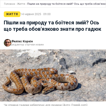
Головна
›
Життя
›
Пішли на природу та боїтеся змій? Ось що треба обов'язк
ЖИТТЯ
14 червня 2025 · 09:00
Пішли на природу та боїтеся змій? Ось
що треба обов'язково знати про гадюк
Фелікс Коркін
редактор стрічки новин
Чи справді гадюки небезпечні для людини (фото: Freepik.com)