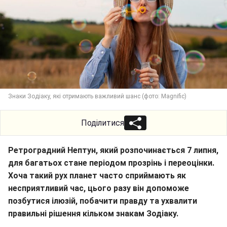
Знаки Зодіаку, які отримають важливий шанс (фото: Magnific)
Поділитися
Ретроградний Нептун, який розпочинається 7 липня,
для багатьох стане періодом прозрінь і переоцінки.
Хоча такий рух планет часто сприймають як
несприятливий час, цього разу він допоможе
позбутися ілюзій, побачити правду та ухвалити
правильні рішення кільком знакам Зодіаку.