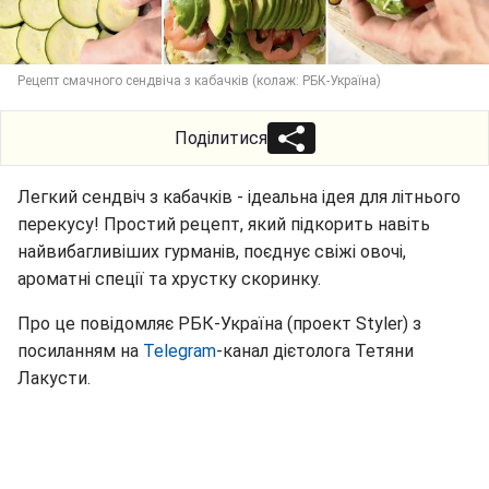
Рецепт смачного сендвіча з кабачків (колаж: РБК-Україна)
Поділитися
Легкий сендвіч з кабачків - ідеальна ідея для літнього
перекусу! Простий рецепт, який підкорить навіть
найвибагливіших гурманів, поєднує свіжі овочі,
ароматні спеції та хрустку скоринку.
Про це повідомляє РБК-Україна (проект Styler) з
посиланням на
Telegram
-канал дієтолога Тетяни
Лакусти.