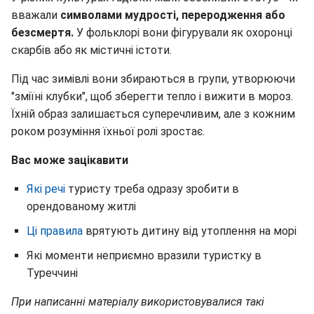
вважали
символами мудрості, переродження або
безсмертя.
У фольклорі вони фігурували як охоронці
скарбів або як містичні істоти.
Під час зимівлі вони збираються в групи, утворюючи
"зміїні клубки", щоб зберегти тепло і вижити в мороз.
Їхній образ залишається суперечливим, але з кожним
роком розуміння їхньої ролі зростає.
Вас може зацікавити
Які речі
туристу треба одразу зробити в
орендованому житлі
Ці правила
врятують дитину від утоплення на морі
Які моменти неприємно вразили туристку в
Туреччині
При написанні матеріалу використовувалися такі