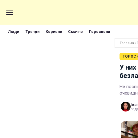
Люди
Тренди
Корисне
Смачно
Гороскопи
Головна
›
ГОРОС
У них
безл
Не поспі
очевидн
Іва
реда