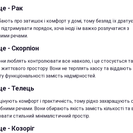
це - Рак
ають про затишок і комфорт у домі, тому безлад їх дратує
 підтримувати порядок, хоча іноді їм важко розлучатися з
ними речами.
це - Скорпіон
они люблять контролювати все навколо, і це стосується т
о життєвого простору. Вони не терплять хаосу та віддають
гу функціональності замість надмірностей.
це - Телець
цінують комфорт і практичність, тому рідко захаращують с
ібними речами. Вони обирають якість замість кількості та
вати стильний мінімалістичний простір.
це - Козоріг