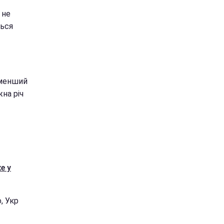
 не
ться
йменший
на річ
е у
, Укр