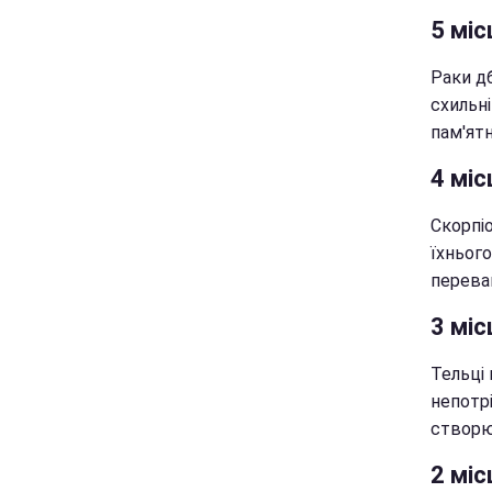
5 міс
Раки дб
схильні
пам'ят
4 міс
Скорпі
їхньог
перева
3 міс
Тельці 
непотр
створю
2 міс