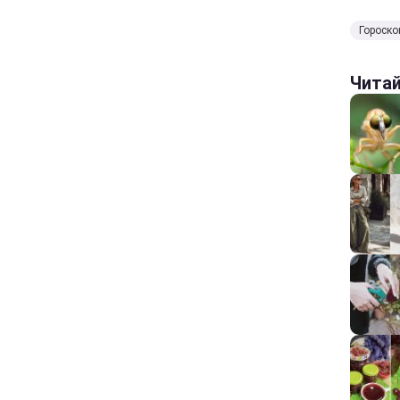
Гороско
Чита