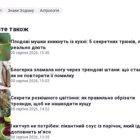
п
Знаки Зодіаку
Астрологія
йте також
Плодові мушки зникнуть із кухні: 5 секретних трюків, я
реально діють
08 серпня 2026, 15:45
Блогерка зламала ногу через трендові штани: що стал
як не повторити її помилку
08 серпня 2026, 15:03
Секрети розкішного цвітіння: як правильно обрізати
троянди, щоб не нашкодити кущу
08 серпня 2026, 14:22
І кетчуп не потрібен: пікантний соус із порічок, який 
доповнить м'ясо
08 серпня 2026, 13:39