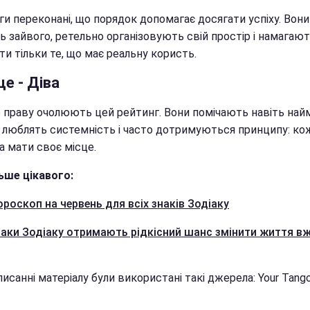
и переконані, що порядок допомагає досягати успіху. Вони
ь зайвого, ретельно організовують свій простір і намагаю
и тільки те, що має реальну користь.
це - Діва
о праву очолюють цей рейтинг. Вони помічають навіть на
, люблять системність і часто дотримуються принципу: кож
а мати своє місце.
ьше цікавого:
ороскоп на червень для всіх знаків Зодіаку
знаки Зодіаку отримають рідкісний шанс змінити життя вж
исанні матеріалу були використані такі джерела: Your Tango