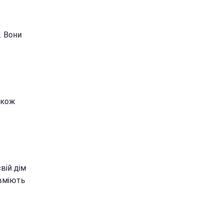
. Вони
акож
вій дім
 вміють