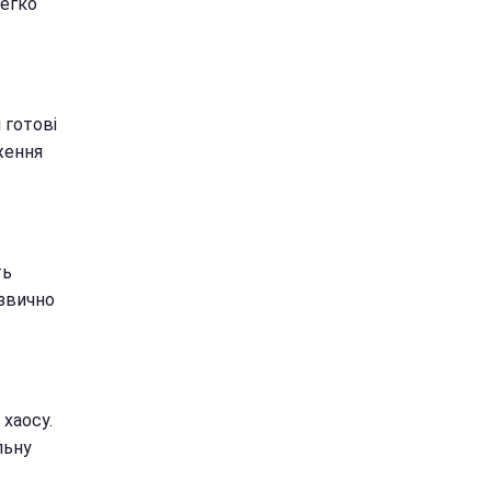
легко
 готові
ження
ть
езвично
хаосу.
льну