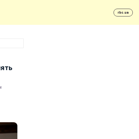
rbc.ua
лять
м