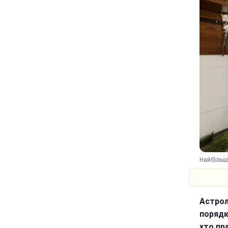
Найбільші
Астрол
порядк
хто пр