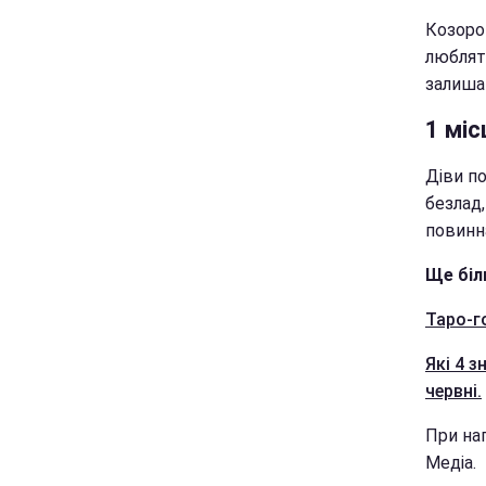
Козорог
люблят
залишат
1 міс
Діви п
безлад
повинн
Ще біл
Таро-г
Які 4 
червні.
При нап
Медіа.