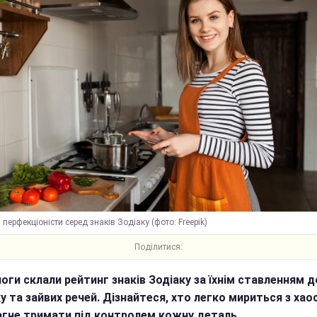
 перфекціоністи серед знаків Зодіаку (фото: Freepik)
Поділитися:
оги склали рейтинг знаків Зодіаку за їхнім ставленням д
у та зайвих речей. Дізнайтеся, хто легко мириться з хао
агне тримати під контролем кожну деталь.