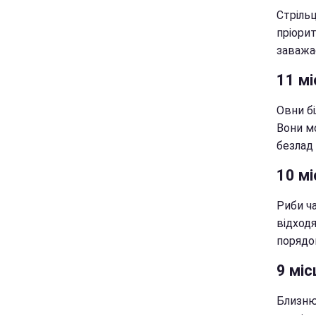
Стріль
пріори
заважає
11 мі
Овни бі
Вони м
безлад
10 мі
Риби ча
відход
порядо
9 міс
Близню