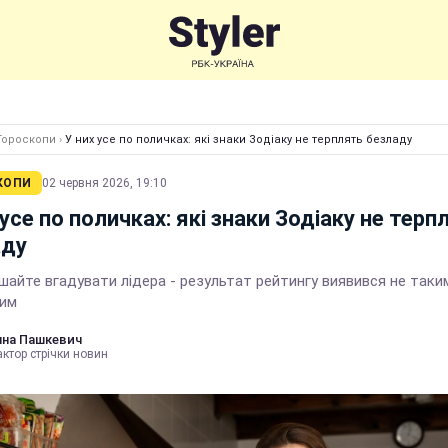
Гороскопи
›
У них усе по поличках: які знаки Зодіаку не терплять безладу
КОПИ
02 червня 2026, 19:10
 усе по поличках: які знаки Зодіаку не терп
аду
шайте вгадувати лідера - результат рейтингу виявився не таки
им
нна Пашкевич
ктор стрічки новин