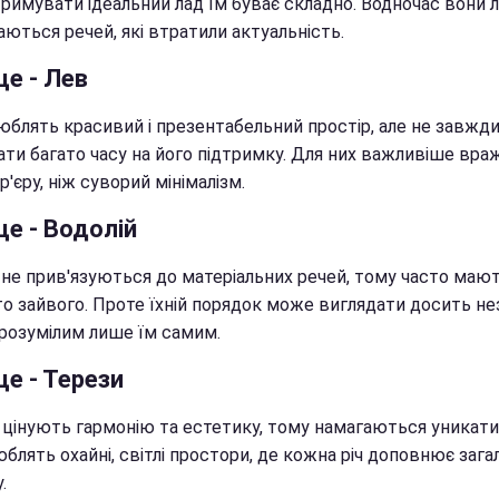
тримувати ідеальний лад їм буває складно. Водночас вони 
ються речей, які втратили актуальність.
це - Лев
юблять красивий і презентабельний простір, але не завжди
ати багато часу на його підтримку. Для них важливіше вра
ер'єру, ніж суворий мінімалізм.
це - Водолій
ї не прив'язуються до матеріальних речей, тому часто маю
то зайвого. Проте їхній порядок може виглядати досить н
зрозумілим лише їм самим.
це - Терези
 цінують гармонію та естетику, тому намагаються уникати 
блять охайні, світлі простори, де кожна річ доповнює зага
.