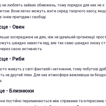
ці не люблять зайвих обмежень, тому порядок для них не є
тетом. Вони легко можуть жити серед творчого хаосу, якщ
 їхнім пригодам і свободі.
сце - Овен
льше зосереджені на діях, ніж на ідеальній організації прос
ожуть швидко навести лад, але так само швидко знову с
 через свою активність.
сце - Риби
сто живуть у світі фантазій і натхнення, тому побутові дрі
ять на другий план. Для них атмосфера важливіша за бездо
к.
це - Близнюки
ки постійно перемикаються між справами та інтересами, 