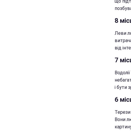
що під
позбува
8 міс
Леви л
витрач
від інт
7 міс
Водолі
небага
і бути 
6 міс
Терези
Вони лю
картину