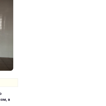
о
сом, а