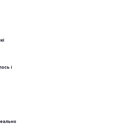
кі
ось і
ідеально