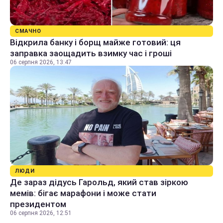
СМАЧНО
Відкрила банку і борщ майже готовий: ця
заправка заощадить взимку час і гроші
06 серпня 2026, 13:47
ЛЮДИ
Де зараз дідусь Гарольд, який став зіркою
мемів: бігає марафони і може стати
президентом
06 серпня 2026, 12:51