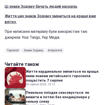
Ці знаки Зодіаку бачать людей наскрізь
Життя цих знаків Зодіаку зміниться на краще вже
влітку.
При написанні матеріалу були використані такі
джерела: Your Tango, Укр Медіа.
Гороскоп
Знаки Зодіаку
Астрологія
Читайте також
Життя кардинально зміниться на краще:
яким знакам китайського гороскопа
пощастить 7 серпня
06 серпня 2026, 18:13
Пекельна поїздка скасовується: як
вижити в потязі без кондиціонера у
сильну спеку