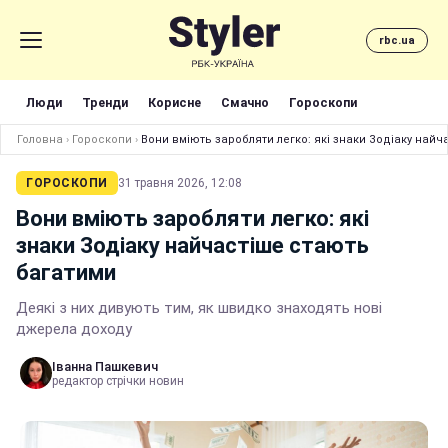
rbc.ua
Люди
Тренди
Корисне
Смачно
Гороскопи
Головна
›
Гороскопи
›
Вони вміють заробляти легко: які знаки Зодіаку най
ГОРОСКОПИ
31 травня 2026, 12:08
Вони вміють заробляти легко: які
знаки Зодіаку найчастіше стають
багатими
Деякі з них дивують тим, як швидко знаходять нові
джерела доходу
Іванна Пашкевич
редактор стрічки новин