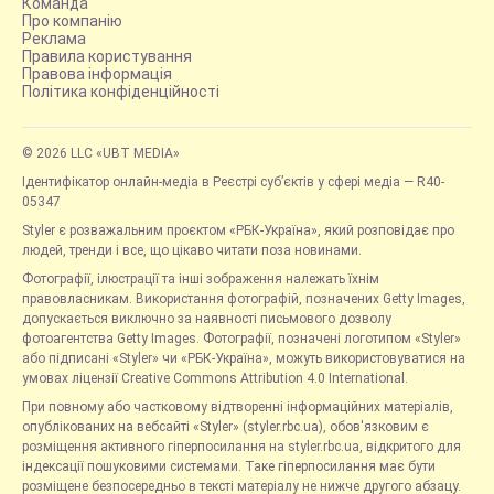
Команда
Про компанію
Реклама
Правила користування
Правова інформація
Політика конфіденційності
© 2026 LLC «UBT MEDIA»
Ідентифікатор онлайн-медіа в Реєстрі суб’єктів у сфері медіа — R40-
05347
Styler є розважальним проєктом «РБК-Україна», який розповідає про
людей, тренди і все, що цікаво читати поза новинами.
Фотографії, ілюстрації та інші зображення належать їхнім
правовласникам. Використання фотографій, позначених Getty Images,
допускається виключно за наявності письмового дозволу
фотоагентства Getty Images. Фотографії, позначені логотипом «Styler»
або підписані «Styler» чи «РБК-Україна», можуть використовуватися на
умовах ліцензії Creative Commons Attribution 4.0 International.
При повному або частковому відтворенні інформаційних матеріалів,
опублікованих на вебсайті «Styler» (styler.rbc.ua), обов'язковим є
розміщення активного гіперпосилання на styler.rbc.ua, відкритого для
індексації пошуковими системами. Таке гіперпосилання має бути
розміщене безпосередньо в тексті матеріалу не нижче другого абзацу.