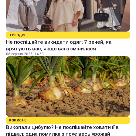
ТРЕНДИ
Не поспішайте викидати одяг: 7 речей, які
врятують вас, якщо вага змінилася
06 серпня 2026, 14:58
КОРИСНЕ
Викопали цибулю? Не поспішайте ховати її в
підвал: одна помилка зіпсує весь урожай