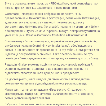
Styler є розважальним проєктом «РБК-Україна», який розповідає про
людей, тренди і все, що цікаво читати поза новинами.
Фотографії, ілюстрації та інші зображення належать їхнім
правовласникам. Використання фотографій, позначених Getty Images,
допускається виключно за наявності письмового дозволу
фотоагентства Getty Images. Фотографії, позначені логотипом «Styler»
або підписані «Styler» чи «РБК-Україна», можуть використовуватися на
умовах ліцензії Creative Commons Attribution 4.0 International.
При повному або частковому відтворенні інформаційних матеріалів,
опублікованих на вебсайті «Styler» (styler.rbc.ua), обов'язковим є
розміщення активного гіперпосилання на styler.rbc.ua, відкритого для
індексації пошуковими системами. Таке гіперпосилання має бути
розміщене безпосередньо в тексті матеріалу не нижче другого абзацу.
Редакція «Styler» може не поділяти точку зору авторів публікацій.
Оціночні судження, відповідно до законодавства України, не
підлягають спростуванню та доведенню їх правдивості.
За достовірність, зміст і відповідність вимогам законодавства
рекламних матеріалів відповідальність несе рекламодавець.
Матеріали, позначені плашками «Прес-реліз», «Спецпроєкт»,
«Партнерський матеріал», «Promo», «Благодійність» та «Резонанс»,
розміщуються на правах реклами.
Рубрика «Новини компаній» є інформаційним форматом, що містить