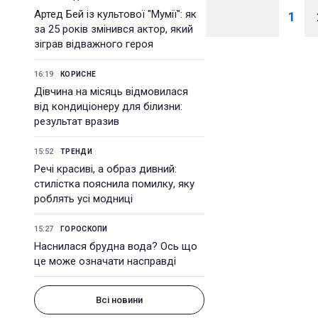
Артед Бей із культової "Мумії": як
1
за 25 років змінився актор, який
зіграв відважного героя
16:19
КОРИСНЕ
Дівчина на місяць відмовилася
від кондиціонеру для білизни:
результат вразив
15:52
ТРЕНДИ
Речі красиві, а образ дивний:
стилістка пояснила помилку, яку
роблять усі модниці
15:27
ГОРОСКОПИ
Наснилася брудна вода? Ось що
це може означати насправді
Всі новини