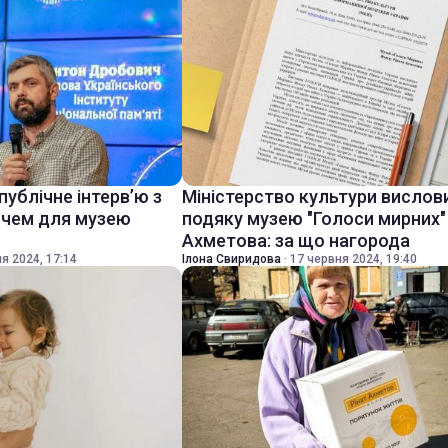
публічне інтерв’ю з
Міністерство культури вислов
чем для музею
подяку музею "Голоси мирних
Ахметова: за що нагорода
я 2024, 17:14
Ілона Свиридова
·
17 червня 2024, 19:40