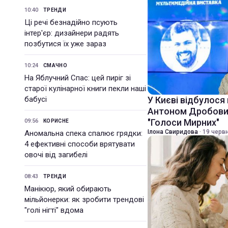
10:40
ТРЕНДИ
Ці речі безнадійно псують
інтер'єр: дизайнери радять
позбутися їх уже зараз
10:24
СМАЧНО
На Яблучний Спас: цей пиріг зі
старої кулінарної книги пекли наші
бабусі
У Києві відбулося 
Антоном Дробови
"Голоси Мирних"
09:56
КОРИСНЕ
Ілона Свиридова
·
19 червн
Аномальна спека спалює грядки:
4 ефективні способи врятувати
овочі від загибелі
08:43
ТРЕНДИ
Манікюр, який обирають
мільйонерки: як зробити трендові
"голі нігті" вдома