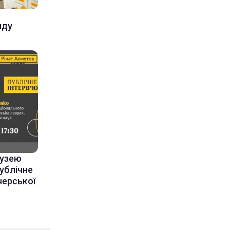
нду
музею
ублічне
черської