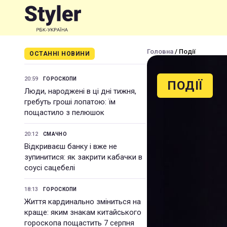
Головна
/ Події
ОСТАННІ НОВИНИ
20:59
ГОРОСКОПИ
ПОДІЇ
Люди, народжені в ці дні тижня,
гребуть гроші лопатою: їм
пощастило з пелюшок
20:12
СМАЧНО
Відкриваєш банку і вже не
зупинитися: як закрити кабачки в
соусі сацебелі
18:13
ГОРОСКОПИ
Життя кардинально зміниться на
краще: яким знакам китайського
гороскопа пощастить 7 серпня