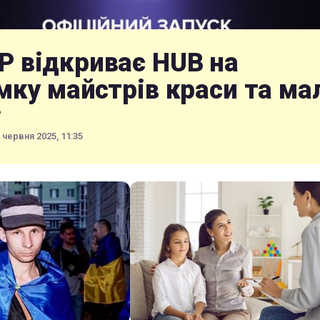
 відкриває HUB на
мку майстрів краси та ма
у
 червня 2025, 11:35