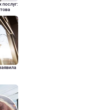
х послуг:
етова
 заявила