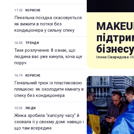
17:25
КОРИСНЕ
Пекельна поїздка скасовується:
MAKEUP
як вижити в потязі без
кондиціонера у сильну спеку
підтри
16:55
ТРЕНДИ
бізнес
Тихе розлучення: 8 ознак, що
людина вас уже кинула, хоча ще
Ілона Свиридова
·
06
поруч
16:19
КОРИСНЕ
Геніальний трюк із пластиковою
пляшкою: як охолодити кімнату в
спеку без кондиціонера
15:33
ЛЮДИ
Жінка зробила "капсулу часу" й
сховала її у своєму домі: навіщо і
що там всередині