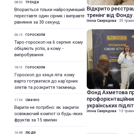
08:02
ТРЕНДИ
Відкрито реєстрац
Впорається тільки найрозумніший:
тренінг від Фонду
переставте один сірник і виправте
Ілона Свиридова
·
25 травн
рівняння за 30 секунд
06:15
ГОРОСКОПИ
Таро-гороскоп на 6 серпня: кому
обіцяють успіх, а кому -
випробування
18:13
ГОРОСКОПИ
Гороскоп до кінця літа: кому
варто готуватися до кар'єрних
злетів та розкриття таємниць
Фонд Ахметова пр
профорієнтаційний
17:34
СМАЧНО
українських підліт
Варити не потрібно: як закрити
Ілона Свиридова
·
13 травн
освіжаючий компот із будь-яких
фруктів за 15 хвилин
16:48
ЛЮДИ