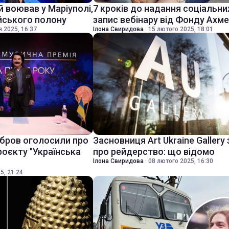
 воював у Маріуполі,
7 кроків до надання соціальни
йського полону
запис вебінару від Фонду Ахм
я 2025, 16:37
Ілона Свиридова
·
15 лютого 2025, 18:01
ібров оголосили про
Засновниця Art Ukraine Gallery
роєкту "Українська
про рейдерство: що відомо
Ілона Свиридова
·
08 лютого 2025, 16:30
5, 21:24