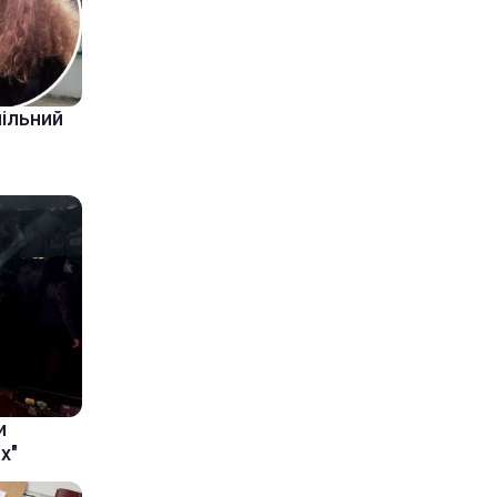
пільний
и
х"