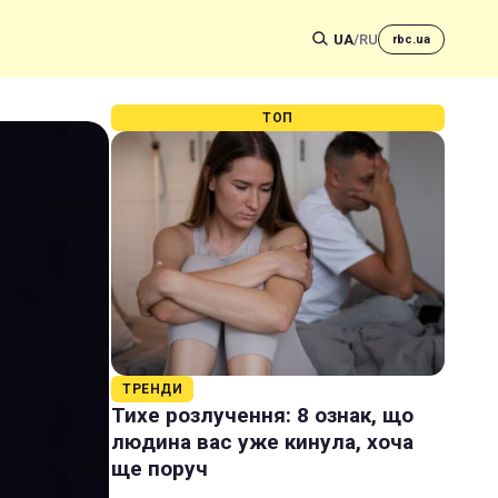
UA
/
RU
rbc.ua
ТОП
ТРЕНДИ
Тихе розлучення: 8 ознак, що
людина вас уже кинула, хоча
ще поруч