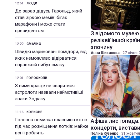
12:51
ЛЮДИ
Де зараз дідусь Гарольд, який
став зіркою мемів: бігає
марафони і може стати
президентом
З відомого музею 
реліквії іншої краї
12:22
СМАЧНО
злочину
Швидкі мариновані помідори, від
Анна Шиканова
·
27 січня 
яких неможливо відірватися:
справжній вибух смаку
12:01
ГОРОСКОПИ
З ними краще не сваритися:
астрологи назвали наймстивіші
знаки Зодіаку
11:16
КОРИСНЕ
Головна помилка власників котів
Афіша листопада: 
під час розміщення лотків: майже
концерти, вистави 
всі її роблять
Поліна Кузенко
·
31 жовтня