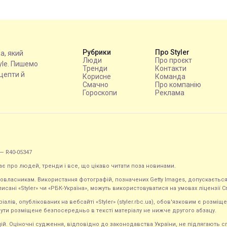
Рубрики
Про Styler
на, який
Люди
Про проєкт
tyle. Пишемо
Тренди
Контакти
ецепти й
Корисне
Команда
Смачно
Про компанію
Гороскопи
Реклама
— R40-05347
ає про людей, тренди і все, що цікаво читати поза новинами.
равовласникам. Використання фотографій, позначених Getty Images, допускаєт
исані «Styler» чи «РБК-Україна», можуть використовуватися на умовах ліцензії Crea
ів, опублікованих на вебсайті «Styler» (styler.rbc.ua), обов'язковим є розміще
ути розміщене безпосередньо в тексті матеріалу не нижче другого абзацу.
кацій. Оціночні судження, відповідно до законодавства України, не підлягають