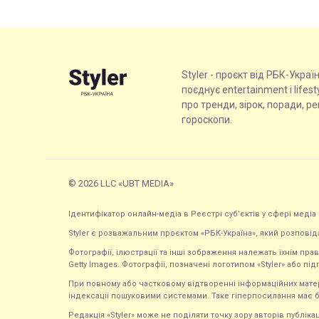
Styler - проєкт від РБК-Украї
поєднує entertainment і lifes
про тренди, зірок, поради, р
гороскопи.
© 2026 LLC «UBT MEDIA»
Ідентифікатор онлайн-медіа в Реєстрі суб’єктів у сфері медіа 
Styler є розважальним проєктом «РБК-Україна», який розповід
Фотографії, ілюстрації та інші зображення належать їхнім п
Getty Images. Фотографії, позначені логотипом «Styler» або підп
При повному або частковому відтворенні інформаційних матеріал
індексації пошуковими системами. Таке гіперпосилання має б
Редакція «Styler» може не поділяти точку зору авторів публі