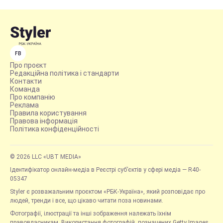
FB
Про проєкт
Редакційна політика і стандарти
Контакти
Команда
Про компанію
Реклама
Правила користування
Правова інформація
Політика конфіденційності
© 2026 LLC «UBT MEDIA»
Ідентифікатор онлайн-медіа в Реєстрі суб’єктів у сфері медіа — R40-
05347
Styler є розважальним проєктом «РБК-Україна», який розповідає про
людей, тренди і все, що цікаво читати поза новинами.
Фотографії, ілюстрації та інші зображення належать їхнім
правовласникам. Використання фотографій, позначених Getty Images,