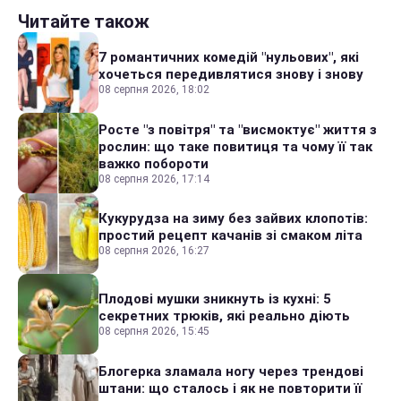
Читайте також
7 романтичних комедій "нульових", які
хочеться передивлятися знову і знову
08 серпня 2026, 18:02
Росте "з повітря" та "висмоктує" життя з
рослин: що таке повитиця та чому її так
важко побороти
08 серпня 2026, 17:14
Кукурудза на зиму без зайвих клопотів:
простий рецепт качанів зі смаком літа
08 серпня 2026, 16:27
Плодові мушки зникнуть із кухні: 5
секретних трюків, які реально діють
08 серпня 2026, 15:45
Блогерка зламала ногу через трендові
штани: що сталось і як не повторити її