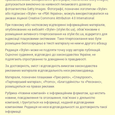
допускається виключно за наявності письмового дозволу
фотоагентства Getty Images. Фотографії, позначені логотипом «Styler»
або підписані «Styler» чи «РБК-Україна», можуть використовуватися на
умовах ліцензії Creative Commons Attribution 4.0 International.
При повному або частковому відтворенні інформаційних матеріалів,
опублікованих на вебсайті «Styler» (styler.rbc.ua), обов'язковим є
розміщення активного гіперпосилання на styler.rbc.ua, відкритого для
індексації пошуковими системами. Таке гіперпосилання має бути
розміщене безпосередньо в тексті матеріалу не нижче другого абзацу.
Редакція «Styler» може не поділяти точку зору авторів публікацій.
Оціночні судження, відповідно до законодавства України, не
підлягають спростуванню та доведенню їх правдивості.
За достовірність, зміст і відповідність вимогам законодавства
рекламних матеріалів відповідальність несе рекламодавець.
Матеріали, позначені плашками «Прес-реліз», «Спецпроєкт»,
«Партнерський матеріал», «Promo», «Благодійність» та «Резонанс»,
розміщуються на правах реклами.
Рубрика «Новини компаній» є інформаційним форматом, що містить
новини, повідомлення та оголошення, пов'язані з діяльністю
компаній, і ґрунтується на інформації, наданій відповідними
компаніями. Редакція не несе відповідальності за достовірність такої
інформації.