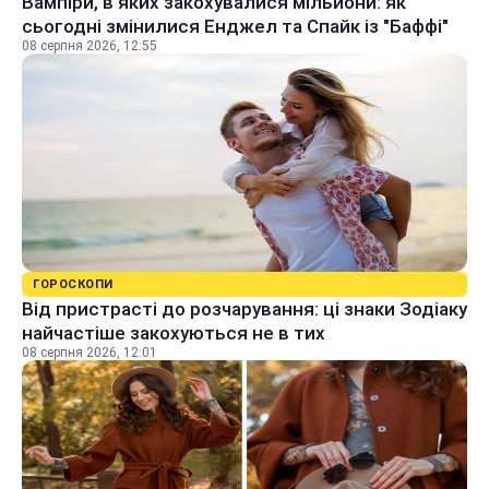
Вампіри, в яких закохувалися мільйони: як
сьогодні змінилися Енджел та Спайк із "Баффі"
08 серпня 2026, 12:55
ГОРОСКОПИ
Від пристрасті до розчарування: ці знаки Зодіаку
найчастіше закохуються не в тих
08 серпня 2026, 12:01