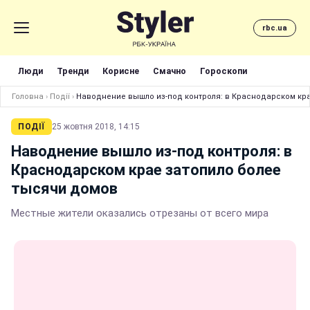
rbc.ua
Люди
Тренди
Корисне
Смачно
Гороскопи
Головна
›
Події
›
Наводнение вышло из-под контроля: в Краснодарском кр
ПОДІЇ
25 жовтня 2018, 14:15
Наводнение вышло из-под контроля: в
Краснодарском крае затопило более
тысячи домов
Местные жители оказались отрезаны от всего мира