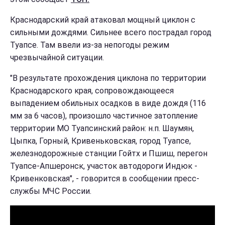
Краснодарский край атаковал мощный циклон с
сильными дождями. Сильнее всего пострадал город
Туапсе. Там ввели из-за непогоды режим
чрезвычайной ситуации.
"В результате прохождения циклона по территории
Краснодарского края, сопровождающееся
выпадением обильных осадков в виде дождя (116
мм за 6 часов), произошло частичное затопление
территории МО Туапсинский район: н.п. Шаумян,
Цыпка, Горный, Кривеньковская, город Туапсе,
железнодорожные станции Гойтх и Пшиш, перегон
Туапсе-Апшеронск, участок автодороги Индюк -
Кривенковская", - говорится в сообщении пресс-
службы МЧС России.