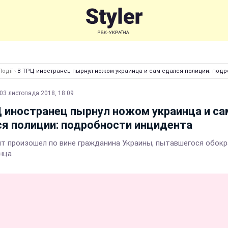
Події
›
В ТРЦ иностранец пырнул ножом украинца и сам сдался полиции: под
03 листопада 2018, 18:09
 иностранец пырнул ножом украинца и са
я полиции: подробности инцидента
т произошел по вине гражданина Украины, пытавшегося обок
нца