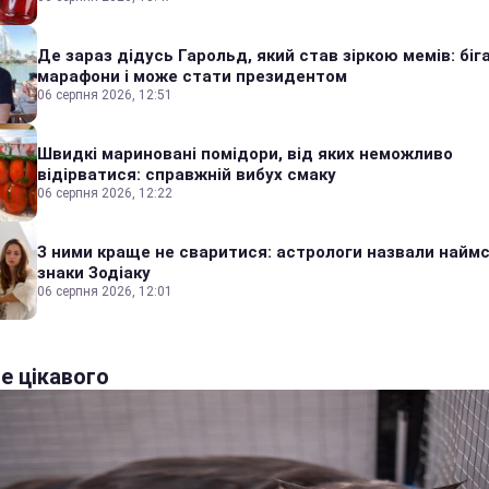
Де зараз дідусь Гарольд, який став зіркою мемів: біг
марафони і може стати президентом
06 серпня 2026, 12:51
Швидкі мариновані помідори, від яких неможливо
відірватися: справжній вибух смаку
06 серпня 2026, 12:22
З ними краще не сваритися: астрологи назвали наймс
знаки Зодіаку
06 серпня 2026, 12:01
е цікавого