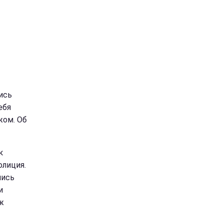
ись
ебя
жом. Об
к
олиция.
лись
и
ж