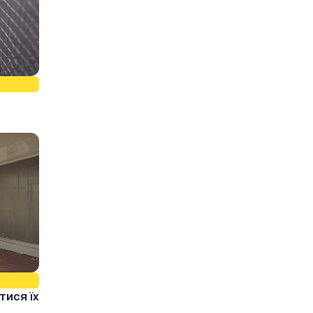
:
тися їх