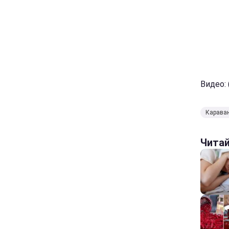
Видео: (
Карава
Чита