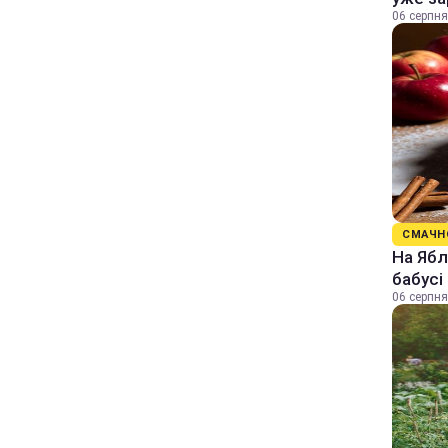
06 серпня
СМАЧН
На Ябл
бабусі
06 серпня