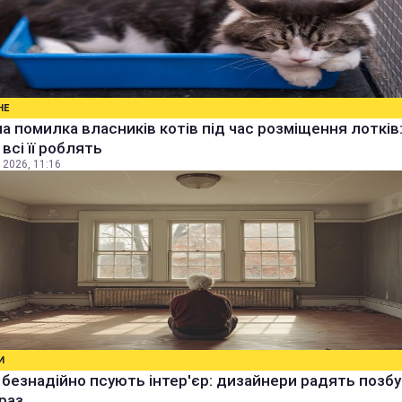
НЕ
а помилка власників котів під час розміщення лотків
всі її роблять
 2026, 11:16
И
і безнадійно псують інтер'єр: дизайнери радять позбу
раз