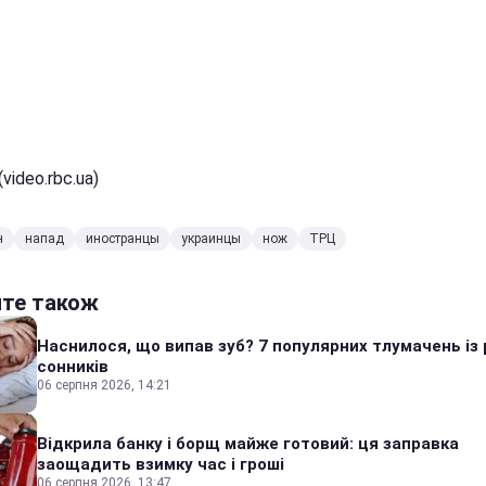
video.rbc.ua)
н
напад
иностранцы
украинцы
нож
ТРЦ
йте також
Наснилося, що випав зуб? 7 популярних тлумачень із 
сонників
06 серпня 2026, 14:21
Відкрила банку і борщ майже готовий: ця заправка
заощадить взимку час і гроші
06 серпня 2026, 13:47