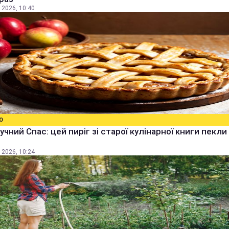
 2026, 10:40
О
учний Спас: цей пиріг зі старої кулінарної книги пекли
 2026, 10:24