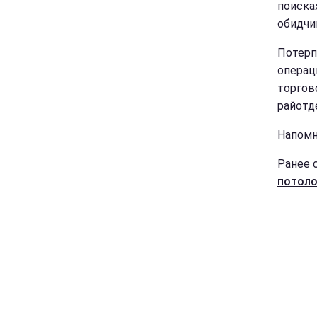
поиска
обидчи
Потерп
операц
торгов
райотд
Напомн
Ранее 
потоло