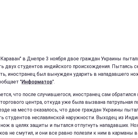
"Караван" в Днепре 3 ноября двое граждан Украины пытал
ть двух студентов индийского происхождения. Пытаясь с
ть, иностранец был вынужден ударить в нападавшего но
ообщает "
Информатор
".
ется, что после случившегося, иностранец сам обратился 
 торгового центра, откуда уже была вызвана патрульная п
езде на место оказалось, что двое граждан Украины пыта
ть студентов неславянской наружности. Выходец из Инди
 нож в целях защиты и пытался отпугнуть нападавших. Но
ков не смутил, и они все равно полезли к ним в карманы в