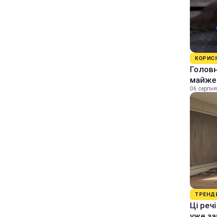
КОРИС
Головн
майже 
06 серпня
ТРЕНД
Ці реч
уже за