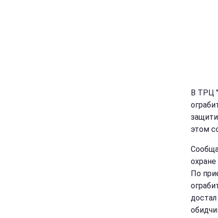
В ТРЦ 
ограби
защити
этом с
Сообща
охране
По при
ограби
достал
обидчи