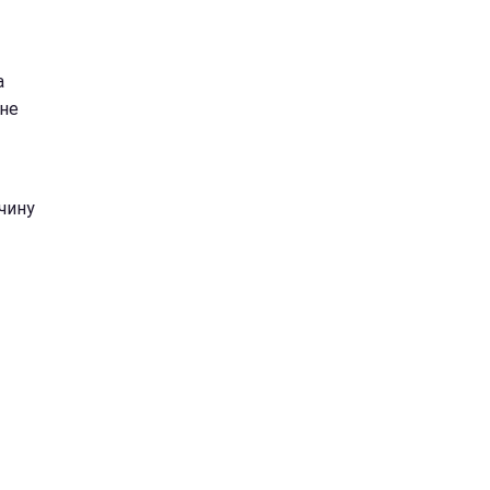
а
ане
чину