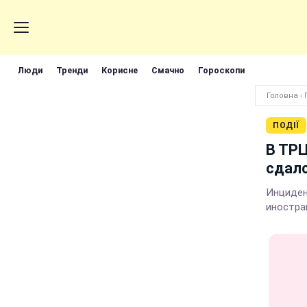
Люди
Тренди
Корисне
Смачно
Гороскопи
Головна
›
ПОДІЇ
В ТРЦ
сдалс
Инциден
иностра