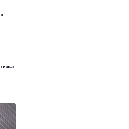
ає
тивіші