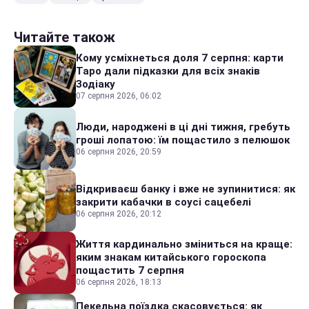
Читайте також
Кому усміхнеться доля 7 серпня: карти
Таро дали підказки для всіх знаків
Зодіаку
07 серпня 2026, 06:02
Люди, народжені в ці дні тижня, гребуть
гроші лопатою: їм пощастило з пелюшок
06 серпня 2026, 20:59
Відкриваєш банку і вже не зупинитися: як
закрити кабачки в соусі сацебелі
06 серпня 2026, 20:12
Життя кардинально зміниться на краще:
яким знакам китайського гороскопа
пощастить 7 серпня
06 серпня 2026, 18:13
Пекельна поїздка скасовується: як