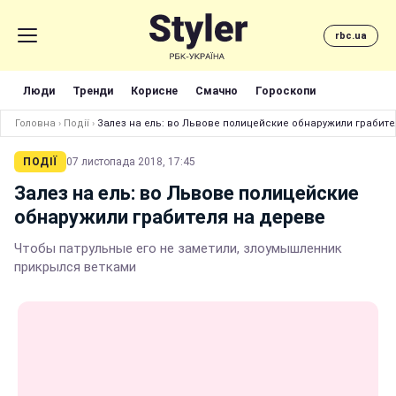
rbc.ua
Люди
Тренди
Корисне
Смачно
Гороскопи
Головна
›
Події
›
Залез на ель: во Львове полицейские обнаружили грабите
ПОДІЇ
07 листопада 2018, 17:45
Залез на ель: во Львове полицейские
обнаружили грабителя на дереве
Чтобы патрульные его не заметили, злоумышленник
прикрылся ветками