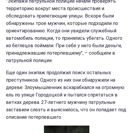
"Экипажи патрульной полиции начали проверять
территорию вокруг места происшествия и
обследовать прилегающие улицы. Вскоре были
обнаружены трое мужчин, которые подходили по
ориентированию. Когда они увидели служебный
автомобиль полиции, то принялись убегать. Одного
из беглецов поймали. При себе у него были деньги,
принадлежавшие потерпевшему", – сообщили в
патрульной полиции.
Еще один экипаж продолжил поиск остальных
преступников. Одного из них они обнаружили на
дереве. Злоумышленник вскарабкался на огромную
ель по улице Городоцкой и пытался спрятаться в
ветках дерева. 27-летнего мужчину патрульные
заставили слезть и выяснилось, что он попадает под
описание потерпевшего.