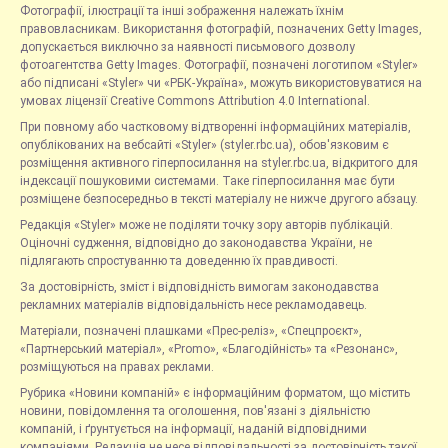
Фотографії, ілюстрації та інші зображення належать їхнім
правовласникам. Використання фотографій, позначених Getty Images,
допускається виключно за наявності письмового дозволу
фотоагентства Getty Images. Фотографії, позначені логотипом «Styler»
або підписані «Styler» чи «РБК-Україна», можуть використовуватися на
умовах ліцензії Creative Commons Attribution 4.0 International.
При повному або частковому відтворенні інформаційних матеріалів,
опублікованих на вебсайті «Styler» (styler.rbc.ua), обов'язковим є
розміщення активного гіперпосилання на styler.rbc.ua, відкритого для
індексації пошуковими системами. Таке гіперпосилання має бути
розміщене безпосередньо в тексті матеріалу не нижче другого абзацу.
Редакція «Styler» може не поділяти точку зору авторів публікацій.
Оціночні судження, відповідно до законодавства України, не
підлягають спростуванню та доведенню їх правдивості.
За достовірність, зміст і відповідність вимогам законодавства
рекламних матеріалів відповідальність несе рекламодавець.
Матеріали, позначені плашками «Прес-реліз», «Спецпроєкт»,
«Партнерський матеріал», «Promo», «Благодійність» та «Резонанс»,
розміщуються на правах реклами.
Рубрика «Новини компаній» є інформаційним форматом, що містить
новини, повідомлення та оголошення, пов'язані з діяльністю
компаній, і ґрунтується на інформації, наданій відповідними
компаніями. Редакція не несе відповідальності за достовірність такої