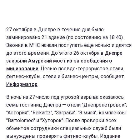
27 октября в Днепре в течение дня было
заминировано 21 здание (по состоянию на 18:40).
Звонки в МЧС начали поступать еще ночью и длятся
до этого времени. До этого 26 октября
в Днепре
закрыли Амурский мост из-за сообщения о
минировании
. Целью псевдо-террористов стали
фитнес-клубы, отели и бизнес-центры, сообщает
Информатор
.
В ночь на 27 число под угрозой взрыва оказалось
семь гостиниц Днепра — отели "Днепропетровск",
"Астория", "Reikartz", "Заграва", "8 миля", комплексы
"Bartolomeo" и "Хуторок". После проверки всех
объектов сотрудники специальных служб были
вынуждены проверять фитнес-клубы. Издание