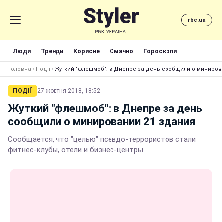
rbc.ua
Люди
Тренди
Корисне
Смачно
Гороскопи
Головна
›
Події
›
Жуткий "флешмоб": в Днепре за день сообщили о миниров
ПОДІЇ
27 жовтня 2018, 18:52
Жуткий "флешмоб": в Днепре за день
сообщили о минировании 21 здания
Сообщается, что "целью" псевдо-террористов стали
фитнес-клубы, отели и бизнес-центры