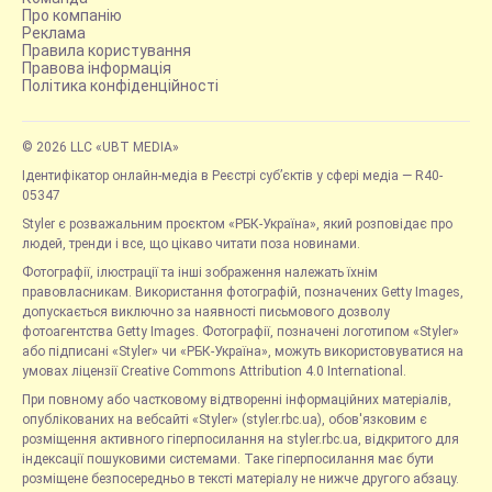
Про компанію
Реклама
Правила користування
Правова інформація
Політика конфіденційності
© 2026 LLC «UBT MEDIA»
Ідентифікатор онлайн-медіа в Реєстрі суб’єктів у сфері медіа — R40-
05347
Styler є розважальним проєктом «РБК-Україна», який розповідає про
людей, тренди і все, що цікаво читати поза новинами.
Фотографії, ілюстрації та інші зображення належать їхнім
правовласникам. Використання фотографій, позначених Getty Images,
допускається виключно за наявності письмового дозволу
фотоагентства Getty Images. Фотографії, позначені логотипом «Styler»
або підписані «Styler» чи «РБК-Україна», можуть використовуватися на
умовах ліцензії Creative Commons Attribution 4.0 International.
При повному або частковому відтворенні інформаційних матеріалів,
опублікованих на вебсайті «Styler» (styler.rbc.ua), обов'язковим є
розміщення активного гіперпосилання на styler.rbc.ua, відкритого для
індексації пошуковими системами. Таке гіперпосилання має бути
розміщене безпосередньо в тексті матеріалу не нижче другого абзацу.