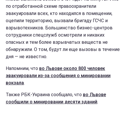
по отработанной схеме правоохранители
эвакуировали всех, кто находился в помещении,
оцепили территорию, вызвали бригаду ГСЧС и
взрывотехников. Большинство бизнес-центров
сотрудники спецслужб осмотрели и никаких
опасных и тем более взрывчатых веществ не
обнаружили. О том, будут ли еще вызовы в течение
дня — не известно.
Напомним, что
во Львове около 800 человек
эвакуировали из-за сообщения о минировании
вокзала
.
Также РБК-Украина сообщало, что
во Львове
сообщили о минировании десяти зданий
.