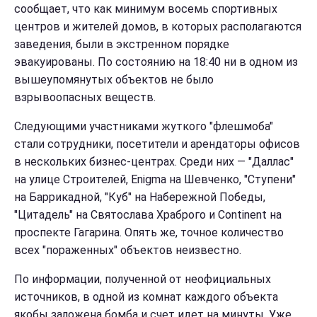
сообщает, что как минимум восемь спортивных
центров и жителей домов, в которых располагаются
заведения, были в экстренном порядке
эвакуированы. По состоянию на 18:40 ни в одном из
вышеупомянутых объектов не было
взрывоопасных веществ.
Следующими участниками жуткого "флешмоба"
стали сотрудники, посетители и арендаторы офисов
в нескольких бизнес-центрах. Среди них — "Даллас"
на улице Строителей, Enigma на Шевченко, "Ступени"
на Баррикадной, "Куб" на Набережной Победы,
"Цитадель" на Святослава Храброго и Continent на
проспекте Гагарина. Опять же, точное количество
всех "пораженных" объектов неизвестно.
По информации, полученной от неофициальных
источников, в одной из комнат каждого объекта
якобы заложена бомба и счет идет на минуты. Уже