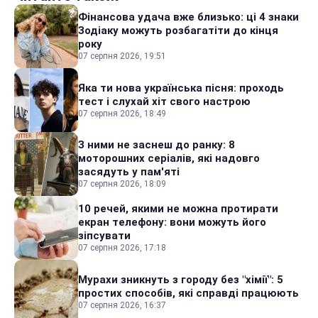
Фінансова удача вже близько: ці 4 знаки
Зодіаку можуть розбагатіти до кінця
року
07 серпня 2026, 19:51
Яка ти нова українська пісня: проходь
тест і слухай хіт свого настрою
07 серпня 2026, 18:49
З ними не заснеш до ранку: 8
моторошних серіалів, які надовго
засядуть у пам'яті
07 серпня 2026, 18:09
10 речей, якими не можна протирати
екран телефону: вони можуть його
зіпсувати
07 серпня 2026, 17:18
Мурахи зникнуть з городу без "хімії": 5
простих способів, які справді працюють
07 серпня 2026, 16:37