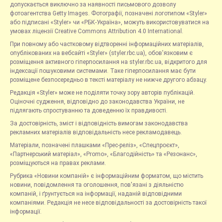
допускається виключно за наявності письмового дозволу
фотоагентства Getty Images. Фотографії, позначені логотипом «Styler»
або підписані «Styler» чи «РБК-Україна», можуть використовуватися на
умовах ліцензії Creative Commons Attribution 4.0 International.
При повному або частковому відтворенні інформаційних матеріалів,
опублікованих на вебсайті «Styler» (styler.rbc.ua), обов'язковим є
розміщення активного гіперпосилання на styler.rbc.ua, відкритого для
індексації пошуковими системами. Таке гіперпосилання має бути
розміщене безпосередньо в тексті матеріалу не нижче другого абзацу.
Редакція «Styler» може не поділяти точку зору авторів публікацій.
Оціночні судження, відповідно до законодавства України, не
підлягають спростуванню та доведенню їх правдивості.
За достовірність, зміст і відповідність вимогам законодавства
рекламних матеріалів відповідальність несе рекламодавець.
Матеріали, позначені плашками «Прес-реліз», «Спецпроєкт»,
«Партнерський матеріал», «Promo», «Благодійність» та «Резонанс»,
розміщуються на правах реклами.
Рубрика «Новини компаній» є інформаційним форматом, що містить
новини, повідомлення та оголошення, пов'язані з діяльністю
компаній, і ґрунтується на інформації, наданій відповідними
компаніями. Редакція не несе відповідальності за достовірність такої
інформації.