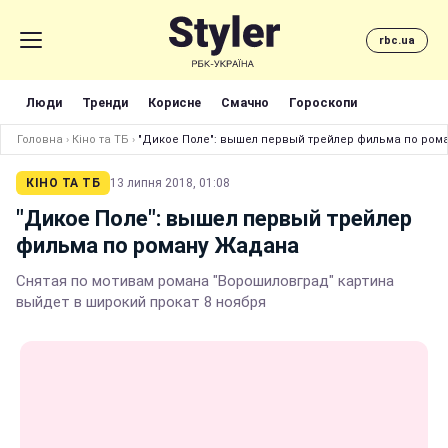
rbc.ua
Люди
Тренди
Корисне
Смачно
Гороскопи
Головна
›
Кіно та ТБ
›
"Дикое Поле": вышел первый трейлер фильма по ром
КІНО ТА ТБ
13 липня 2018, 01:08
"Дикое Поле": вышел первый трейлер
фильма по роману Жадана
Снятая по мотивам романа "Ворошиловград" картина
выйдет в широкий прокат 8 ноября