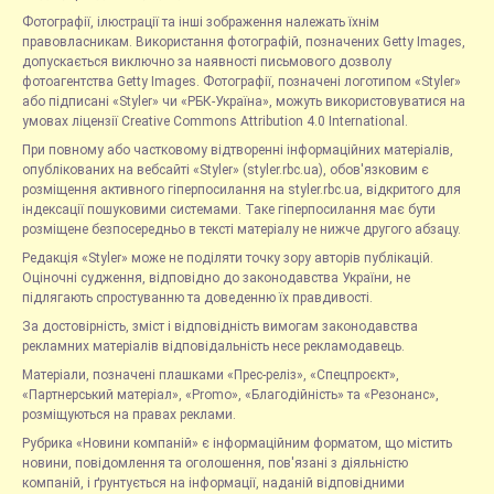
Фотографії, ілюстрації та інші зображення належать їхнім
правовласникам. Використання фотографій, позначених Getty Images,
допускається виключно за наявності письмового дозволу
фотоагентства Getty Images. Фотографії, позначені логотипом «Styler»
або підписані «Styler» чи «РБК-Україна», можуть використовуватися на
умовах ліцензії Creative Commons Attribution 4.0 International.
При повному або частковому відтворенні інформаційних матеріалів,
опублікованих на вебсайті «Styler» (styler.rbc.ua), обов'язковим є
розміщення активного гіперпосилання на styler.rbc.ua, відкритого для
індексації пошуковими системами. Таке гіперпосилання має бути
розміщене безпосередньо в тексті матеріалу не нижче другого абзацу.
Редакція «Styler» може не поділяти точку зору авторів публікацій.
Оціночні судження, відповідно до законодавства України, не
підлягають спростуванню та доведенню їх правдивості.
За достовірність, зміст і відповідність вимогам законодавства
рекламних матеріалів відповідальність несе рекламодавець.
Матеріали, позначені плашками «Прес-реліз», «Спецпроєкт»,
«Партнерський матеріал», «Promo», «Благодійність» та «Резонанс»,
розміщуються на правах реклами.
Рубрика «Новини компаній» є інформаційним форматом, що містить
новини, повідомлення та оголошення, пов'язані з діяльністю
компаній, і ґрунтується на інформації, наданій відповідними