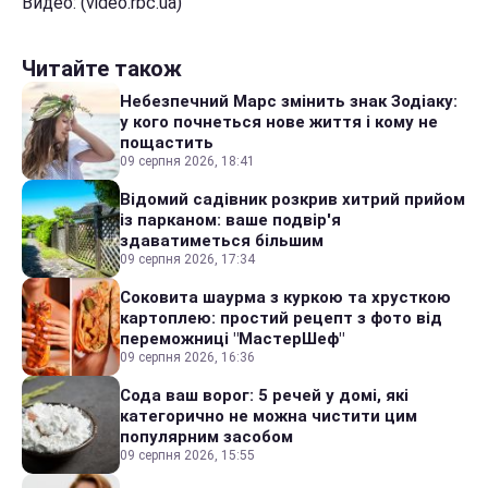
Видео: (video.rbc.ua)
Читайте також
Небезпечний Марс змінить знак Зодіаку:
у кого почнеться нове життя і кому не
пощастить
09 серпня 2026, 18:41
Відомий садівник розкрив хитрий прийом
із парканом: ваше подвір'я
здаватиметься більшим
09 серпня 2026, 17:34
Соковита шаурма з куркою та хрусткою
картоплею: простий рецепт з фото від
переможниці "МастерШеф"
09 серпня 2026, 16:36
Сода ваш ворог: 5 речей у домі, які
категорично не можна чистити цим
популярним засобом
09 серпня 2026, 15:55