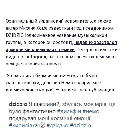
Оригинальный украинский исполнитель, а также
актер Михаил Хома известный под псевдонимом
DZIDZIO (одноименное название музыкальной
группы, в которой он состоит),
недавно хвастался
архивными снимками с семьей
. Теперь он выложил
видео в
Instagram
, на котором запечатлен момент
осуществления его мечты.
"Я счастлив, сбылась моя мечта, это было
фантастически, дельфин Немо подарил мне
космические эмоции", — написал он в публикации.