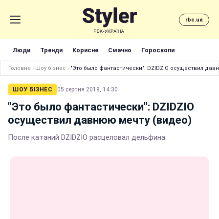
rbc.ua
Люди
Тренди
Корисне
Смачно
Гороскопи
Головна
›
Шоу бізнес
›
"Это было фантастически": DZIDZIO осуществил дав
ШОУ БІЗНЕС
05 серпня 2018, 14:30
"Это было фантастически": DZIDZIO
осуществил давнюю мечту (видео)
После катаний DZIDZIO расцеловал дельфина