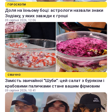
ГОРОСКОПИ
Доля на їхньому боці: астрологи назвали знаки
Зодіаку, у яких завжди є гроші
09 серпня 2026, 12:06
СМАЧНО
Замість звичайної "Шуби": цей салат з буряком і
крабовими паличками стане вашим фірмовим
09 серпня 2026, 10:41