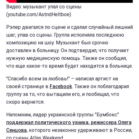
Видео: музыкант упал со сцены
(youtube.com/AstridHeltboe)
Рэпер двигался по сцене и сделал случайный лишний
шаг, упав со сцены. Группа исполняла последнюю
композицию на шоу. Музыкант был срочно
доставлен в больницу. Он подтвердил, что получает
нужную медицинскую помощь. Также он сообщил,
что еще какое-то время будет находится в больнице.
"Спасибо всем за любовь!" – написал артист на
своей странице в
Facebook
. Также он поблагодарил
группу за то, что вытащили его, и пообещал, что
скоро вернется.
Напомним, лидер украинской группы "Бумбокс"
поддержал политического узника, режиссера Олега
Сенцова
, которого незаконно удерживают в России,
со сцены Atlas Weekend.