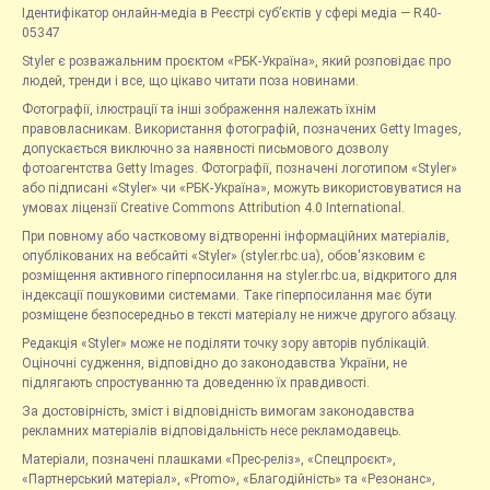
Ідентифікатор онлайн-медіа в Реєстрі суб’єктів у сфері медіа — R40-
05347
Styler є розважальним проєктом «РБК-Україна», який розповідає про
людей, тренди і все, що цікаво читати поза новинами.
Фотографії, ілюстрації та інші зображення належать їхнім
правовласникам. Використання фотографій, позначених Getty Images,
допускається виключно за наявності письмового дозволу
фотоагентства Getty Images. Фотографії, позначені логотипом «Styler»
або підписані «Styler» чи «РБК-Україна», можуть використовуватися на
умовах ліцензії Creative Commons Attribution 4.0 International.
При повному або частковому відтворенні інформаційних матеріалів,
опублікованих на вебсайті «Styler» (styler.rbc.ua), обов'язковим є
розміщення активного гіперпосилання на styler.rbc.ua, відкритого для
індексації пошуковими системами. Таке гіперпосилання має бути
розміщене безпосередньо в тексті матеріалу не нижче другого абзацу.
Редакція «Styler» може не поділяти точку зору авторів публікацій.
Оціночні судження, відповідно до законодавства України, не
підлягають спростуванню та доведенню їх правдивості.
За достовірність, зміст і відповідність вимогам законодавства
рекламних матеріалів відповідальність несе рекламодавець.
Матеріали, позначені плашками «Прес-реліз», «Спецпроєкт»,
«Партнерський матеріал», «Promo», «Благодійність» та «Резонанс»,