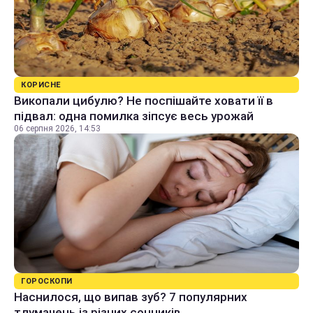
КОРИСНЕ
Викопали цибулю? Не поспішайте ховати її в
підвал: одна помилка зіпсує весь урожай
06 серпня 2026, 14:53
ГОРОСКОПИ
Наснилося, що випав зуб? 7 популярних
тлумачень із різних сонників