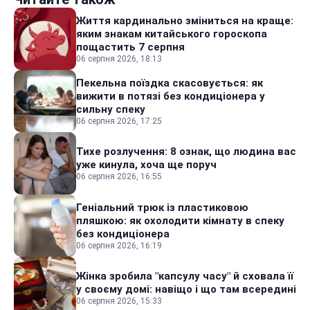
Життя кардинально зміниться на краще:
яким знакам китайського гороскопа
пощастить 7 серпня
06 серпня 2026, 18:13
Пекельна поїздка скасовується: як
вижити в потязі без кондиціонера у
сильну спеку
06 серпня 2026, 17:25
Тихе розлучення: 8 ознак, що людина вас
уже кинула, хоча ще поруч
06 серпня 2026, 16:55
Геніальний трюк із пластиковою
пляшкою: як охолодити кімнату в спеку
без кондиціонера
06 серпня 2026, 16:19
Жінка зробила "капсулу часу" й сховала її
у своєму домі: навіщо і що там всередині
06 серпня 2026, 15:33