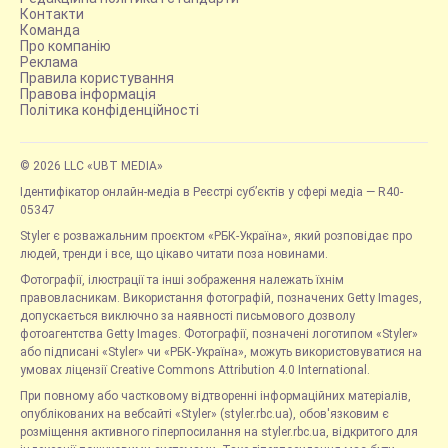
Контакти
Команда
Про компанію
Реклама
Правила користування
Правова інформація
Політика конфіденційності
© 2026 LLC «UBT MEDIA»
Ідентифікатор онлайн-медіа в Реєстрі суб’єктів у сфері медіа — R40-
05347
Styler є розважальним проєктом «РБК-Україна», який розповідає про
людей, тренди і все, що цікаво читати поза новинами.
Фотографії, ілюстрації та інші зображення належать їхнім
правовласникам. Використання фотографій, позначених Getty Images,
допускається виключно за наявності письмового дозволу
фотоагентства Getty Images. Фотографії, позначені логотипом «Styler»
або підписані «Styler» чи «РБК-Україна», можуть використовуватися на
умовах ліцензії Creative Commons Attribution 4.0 International.
При повному або частковому відтворенні інформаційних матеріалів,
опублікованих на вебсайті «Styler» (styler.rbc.ua), обов'язковим є
розміщення активного гіперпосилання на styler.rbc.ua, відкритого для