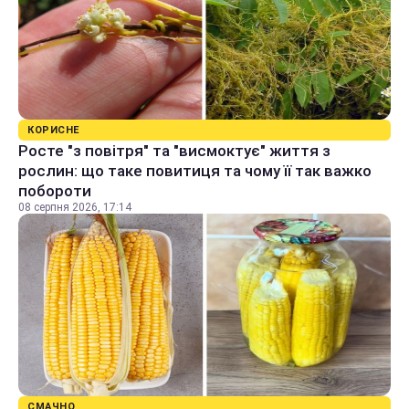
КОРИСНЕ
Росте "з повітря" та "висмоктує" життя з
рослин: що таке повитиця та чому її так важко
побороти
08 серпня 2026, 17:14
СМАЧНО