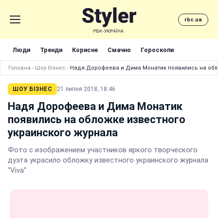
rbc.ua
Люди
Тренди
Корисне
Смачно
Гороскопи
Головна
›
Шоу бізнес
›
Надя Дорофеева и Дима Монатик появились на обл
ШОУ БІЗНЕС
21 липня 2018, 18:46
Надя Дорофеева и Дима Монатик
появились на обложке известного
украинского журнала
Фото с изображением участников яркого творческого
дуэта украсило обложку известного украинского журнала
"Viva"