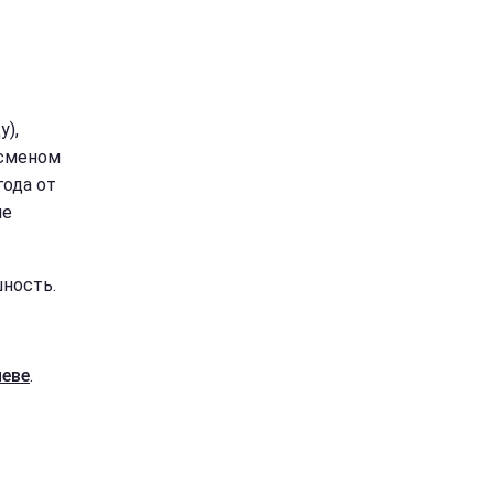
у),
есменом
года от
ле
шность.
иеве
.