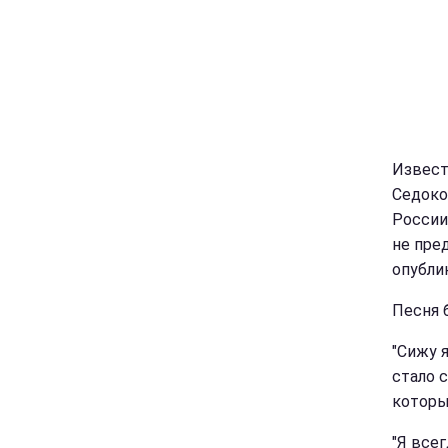
Извест
Седоко
России
не пре
опубли
Песня 
"Сижу я
стало с
которы
"Я всег