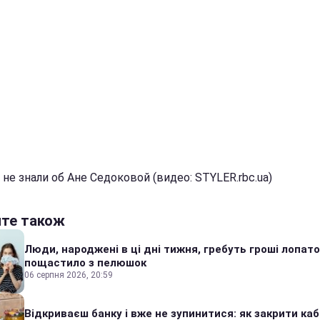
не знали об Ане Седоковой (видео: STYLER.rbc.ua)
йте також
Люди, народжені в ці дні тижня, гребуть гроші лопато
пощастило з пелюшок
06 серпня 2026, 20:59
Відкриваєш банку і вже не зупинитися: як закрити каб