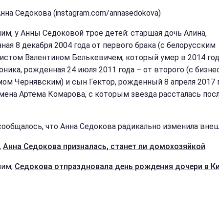
Анна Седокова (instagram.com/annasedokova)
им, у Анны Седоковой трое детей: старшая дочь Алина,
ная 8 декабря 2004 года от первого брака (с белорусским
истом Валентином Белькевичем, который умер в 2014 год
оника, рожденная 24 июля 2011 года – от второго (с бизн
ом Чернявским) и сын Гектор, рожденный 8 апреля 2017 
мена Артема Комарова, с которым звезда рассталась пос
сообщалось, что Анна Седокова радикально изменила вне
,
Анна Седокова призналась, станет ли домохозяйкой
.
ним,
Седокова отпраздновала день рождения дочери в К