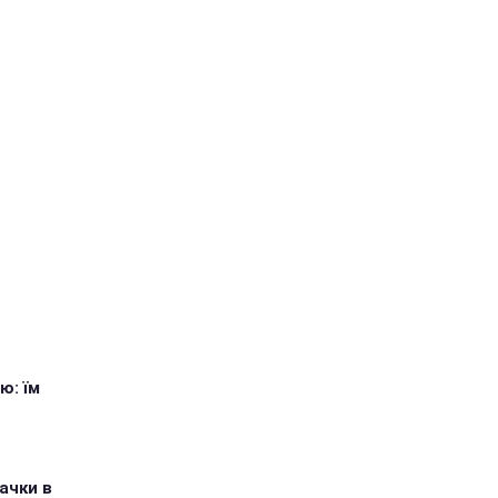
ю: їм
ачки в