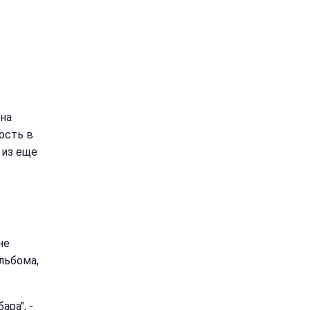
нна
ость в
 из еще
не
льбома,
ара", -