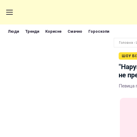
Люди
Тренди
Корисне
Смачно
Гороскопи
Головна
›
ШОУ БІ
"Нару
не пр
Певица 