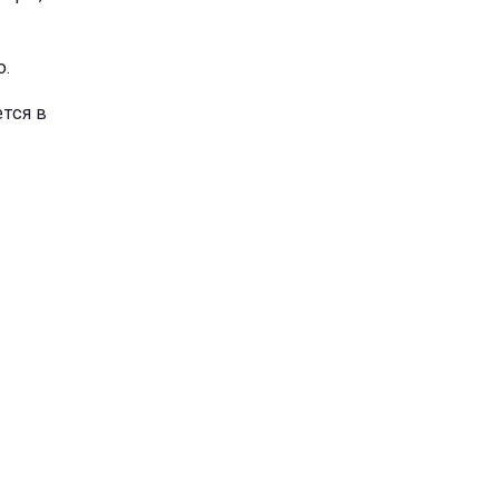
ю.
ется в