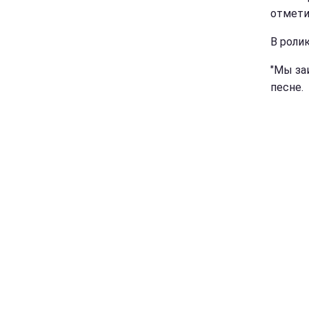
отмети
В роли
"Мы заи
песне.