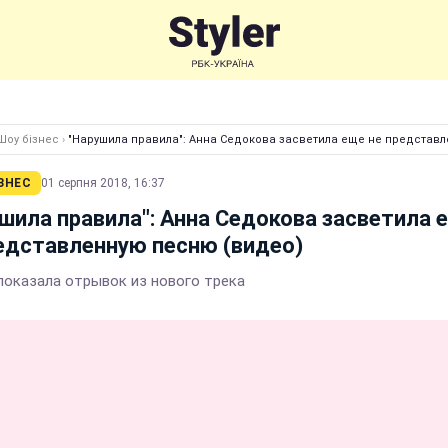
Шоу бізнес
›
"Нарушила правила": Анна Седокова засветила еще не представ
ЗНЕС
01 серпня 2018, 16:37
шила правила": Анна Седокова засветила 
едставленную песню (видео)
показала отрывок из нового трека