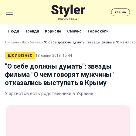
rbc.ua
Люди
Тренди
Корисне
Смачно
Гороскопи
Головна
›
Шоу бізнес
›
"О себе должны думать": звезды фильма "О чем гов
ШОУ БІЗНЕС
18 липня 2018, 15:44
"О себе должны думать": звезды
фильма "О чем говорят мужчины"
отказались выступать в Крыму
У артистов есть родственники в Украине