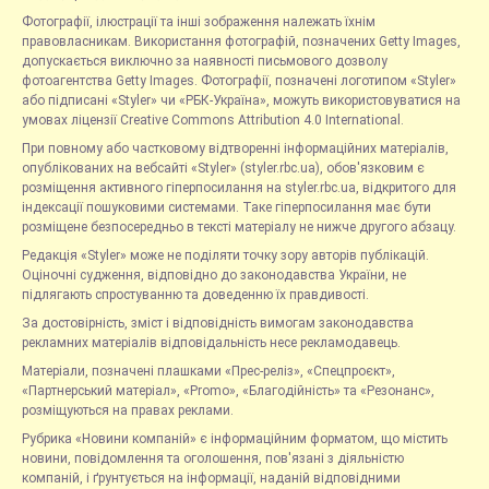
Фотографії, ілюстрації та інші зображення належать їхнім
правовласникам. Використання фотографій, позначених Getty Images,
допускається виключно за наявності письмового дозволу
фотоагентства Getty Images. Фотографії, позначені логотипом «Styler»
або підписані «Styler» чи «РБК-Україна», можуть використовуватися на
умовах ліцензії Creative Commons Attribution 4.0 International.
При повному або частковому відтворенні інформаційних матеріалів,
опублікованих на вебсайті «Styler» (styler.rbc.ua), обов'язковим є
розміщення активного гіперпосилання на styler.rbc.ua, відкритого для
індексації пошуковими системами. Таке гіперпосилання має бути
розміщене безпосередньо в тексті матеріалу не нижче другого абзацу.
Редакція «Styler» може не поділяти точку зору авторів публікацій.
Оціночні судження, відповідно до законодавства України, не
підлягають спростуванню та доведенню їх правдивості.
За достовірність, зміст і відповідність вимогам законодавства
рекламних матеріалів відповідальність несе рекламодавець.
Матеріали, позначені плашками «Прес-реліз», «Спецпроєкт»,
«Партнерський матеріал», «Promo», «Благодійність» та «Резонанс»,
розміщуються на правах реклами.
Рубрика «Новини компаній» є інформаційним форматом, що містить
новини, повідомлення та оголошення, пов'язані з діяльністю
компаній, і ґрунтується на інформації, наданій відповідними