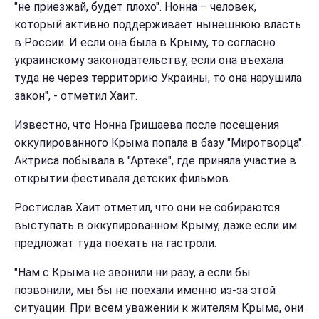
"не приезжай, будет плохо". Нонна – человек,
который активно поддерживает нынешнюю власть
в России. И если она была в Крыму, то согласно
украинскому законодательству, если она въехала
туда не через территорию Украины, то она нарушила
закон", - отметил Хаит.
Известно, что Нонна Гришаева после посещения
оккупированного Крыма попала в базу "Миротворца".
Актриса побывала в "Артеке", где приняла участие в
открытии фестиваля детских фильмов.
Ростислав Хаит отметил, что они не собираются
выступать в оккупированном Крыму, даже если им
предложат туда поехать на гастроли.
"Нам с Крыма не звонили ни разу, а если бы
позвонили, мы бы не поехали именно из-за этой
ситуации. При всем уважении к жителям Крыма, они