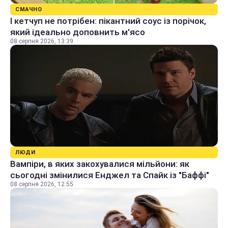
СМАЧНО
І кетчуп не потрібен: пікантний соус із порічок,
який ідеально доповнить м'ясо
08 серпня 2026, 13:39
ЛЮДИ
Вампіри, в яких закохувалися мільйони: як
сьогодні змінилися Енджел та Спайк із "Баффі"
08 серпня 2026, 12:55