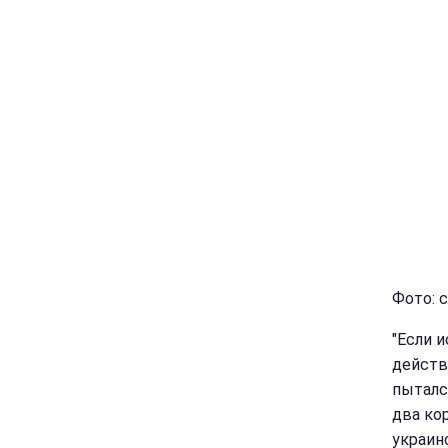
Фото: 
"Если 
действ
пыталс
два ко
украин