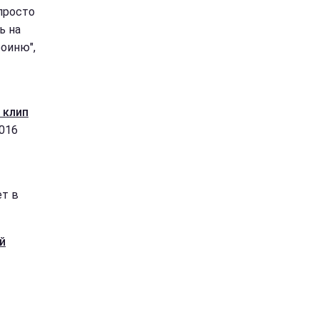
просто
ь на
оиню",
 клип
2016
ет в
й