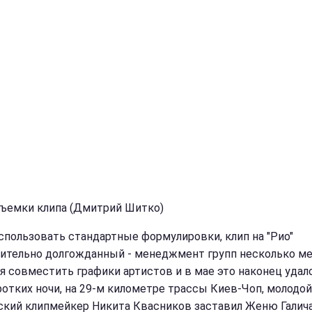
съемки клипа (Дмитрий Шитко)
использовать стандартные формулировки, клип на "Рио"
ительно долгожданный - менеджмент групп несколько м
я совместить графики артистов и в мае это наконец удало
ротких ночи, на 29-м километре трассы Киев-Чоп, молодой
ский клипмейкер Никита Квасников заставил Женю Галича