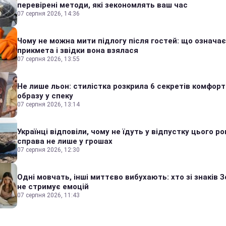
перевірені методи, які зекономлять ваш час
07 серпня 2026, 14:36
Чому не можна мити підлогу після гостей: що означає
прикмета і звідки вона взялася
07 серпня 2026, 13:55
Не лише льон: стилістка розкрила 6 секретів комфор
образу у спеку
07 серпня 2026, 13:14
Українці відповіли, чому не їдуть у відпустку цього ро
справа не лише у грошах
07 серпня 2026, 12:30
Одні мовчать, інші миттєво вибухають: хто зі знаків З
не стримує емоцій
07 серпня 2026, 11:43