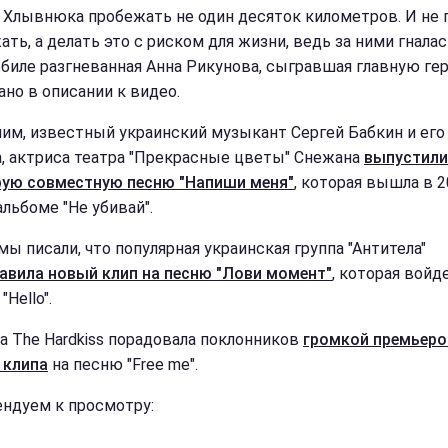
 Хлывнюка пробежать не один десяток километров. И не 
ть, а делать это с риском для жизни, ведь за ними гналас
биле разгневанная Анна Рикунова, сыгравшая главную гер
ано в описании к видео.
им, известный украинский музыкант Сергей Бабкин и его
а, актриса театра "Прекрасные цветы" Снежана
выпустили
рую совместную песню "Напиши меня"
, которая вышла в 
альбоме "Не убивай".
мы писали, что популярная украинская группа "Антитела"
авила новый клип на песню "Лови момент"
, которая войд
"Hello".
па The Hardkiss порадовала поклонников
громкой премьеро
 клипа
на песню "Free me".
ндуем к просмотру: