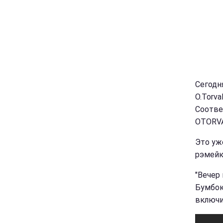
Сегодн
O.Torva
Соотве
OTORVA
Это уж
рэмейк
"Вечер
Бумбокс
включи