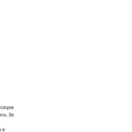
есяцев
сь. За
 и