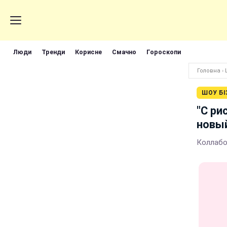
Люди
Тренди
Корисне
Смачно
Гороскопи
Головна
›
ШОУ БІ
"С ри
новый
Коллабо