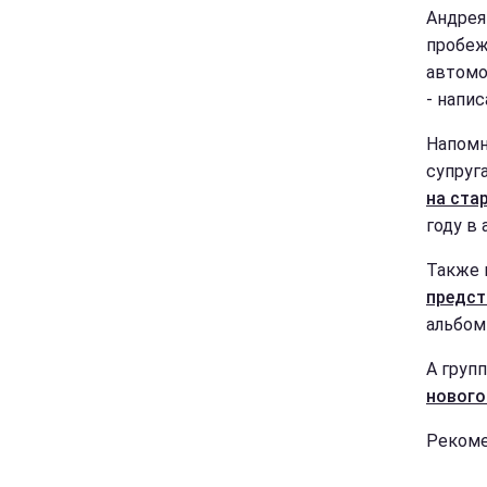
Андрея
пробежа
автомо
- напис
Напомн
супруг
на ста
году в 
Также 
предст
альбом 
А груп
нового
Рекоме