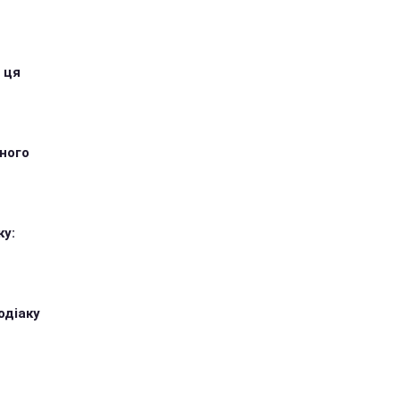
 ця
тного
ку:
одіаку