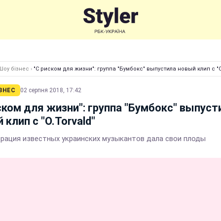
Шоу бізнес
›
"С риском для жизни": группа "Бумбокс" выпустила новый клип с "O
ЗНЕС
02 серпня 2018, 17:42
ском для жизни": группа "Бумбокс" выпуст
 клип с "O.Torvald"
рация известных украинских музыкантов дала свои плоды