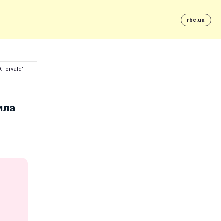
rbc.ua
.Torvald"
ила