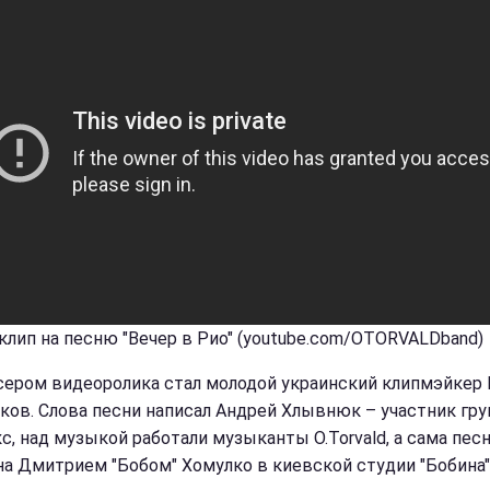
 клип на песню "Вечер в Рио" (youtube.com/OTORVALDband)
ером видеоролика стал молодой украинский клипмэйкер 
ков. Слова песни написал Андрей Хлывнюк – участник гр
с, над музыкой работали музыканты O.Torvald, а сама пес
на Дмитрием "Бобом" Хомулко в киевской студии "Бобина"