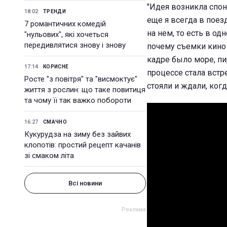
"Идея возникла спон
18:02
ТРЕНДИ
еще я всегда в поез
7 романтичних комедій
на нем, то есть в о
"нульових", які хочеться
передивлятися знову і знову
почему съемки кино 
кадре было море, пир
17:14
КОРИСНЕ
процессе стала встр
Росте "з повітря" та "висмоктує"
стояли и ждали, когд
життя з рослин: що таке повитиця
та чому її так важко побороти
16:27
СМАЧНО
Кукурудза на зиму без зайвих
клопотів: простий рецепт качанів
зі смаком літа
Всі новини