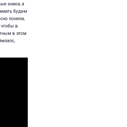
ые знаки, а
нимать будем
сно поняли,
 чтобы в
ятным в этом
ймлапс,