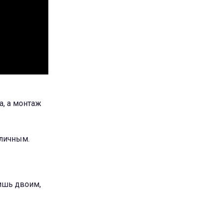
а, а монтаж
тличным.
лишь двоим,