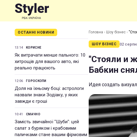
Головна
›
Шоу бізнес
›
"Сто
ОСТАННІ НОВИНИ
02 серпня
ШОУ БІЗНЕС
13:14
КОРИСНЕ
Як витрачати менше пального: 10
"Стояли и ж
хитрощів для вашого авто, які
Бабкин сня
реально працюють
12:06
ГОРОСКОПИ
Идея создать визуа
Доля на їхньому боці: астрологи
назвали знаки Зодіаку, у яких
завжди є гроші
10:41
СМАЧНО
Замість звичайної "Шуби": цей
салат з буряком і крабовими
паличками стане вашим фірмовим