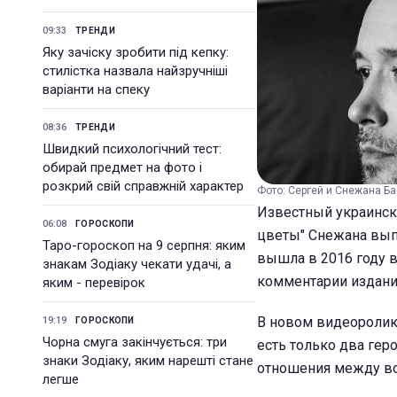
09:33
ТРЕНДИ
Яку зачіску зробити під кепку:
стилістка назвала найзручніші
варіанти на спеку
08:36
ТРЕНДИ
Швидкий психологічний тест:
обирай предмет на фото і
розкрий свій справжній характер
Фото: Сергей и Снежана Баб
Известный украински
06:08
ГОРОСКОПИ
цветы" Снежана вып
Таро-гороскоп на 9 серпня: яким
вышла в 2016 году в
знакам Зодіаку чекати удачі, а
комментарии издани
яким - перевірок
В новом видеоролике
19:19
ГОРОСКОПИ
Чорна смуга закінчується: три
есть только два геро
знаки Зодіаку, яким нарешті стане
отношения между в
легше