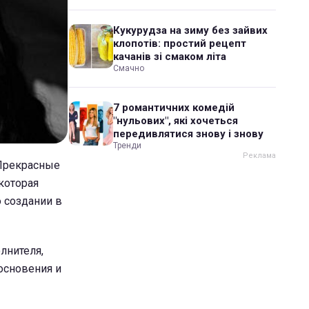
Кукурудза на зиму без зайвих
клопотів: простий рецепт
качанів зі смаком літа
Смачно
7 романтичних комедій
"нульових", які хочеться
передивлятися знову і знову
Тренди
"Прекрасные
которая
о создании в
лнителя,
косновения и