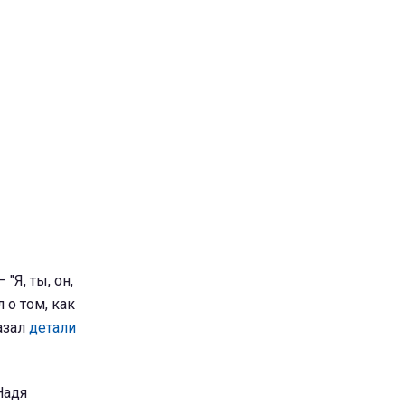
 "Я, ты, он,
 о том, как
казал
детали
Надя