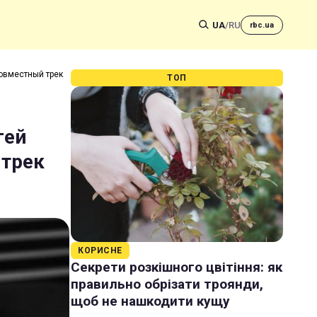
UA
/
RU
rbc.ua
совместный трек
ТОП
гей
 трек
КОРИСНЕ
Секрети розкішного цвітіння: як
правильно обрізати троянди,
щоб не нашкодити кущу