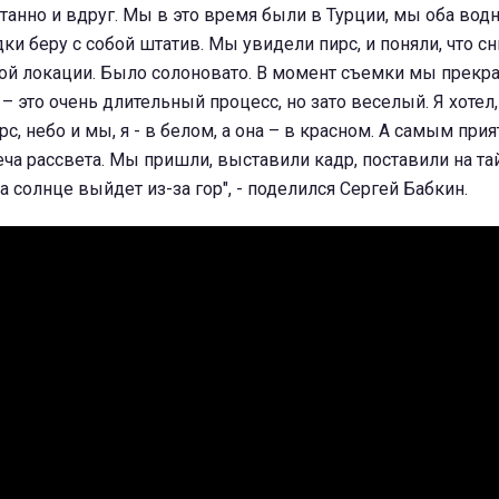
танно и вдруг. Мы в это время были в Турции, мы оба водн
дки беру с собой штатив. Мы увидели пирс, и поняли, что с
дной локации. Было солоновато. В момент съемки мы прекра
– это очень длительный процесс, но зато веселый. Я хотел,
с, небо и мы, я - в белом, а она – в красном. А самым при
еча рассвета. Мы пришли, выставили кадр, поставили на та
а солнце выйдет из-за гор", - поделился Сергей Бабкин.