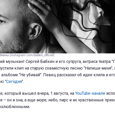
кины (instagram.com/babkin_official)
й музыкант Сергей Бабкин и его супруга, актриса театра 
устили клип на старую совместную песню "Напиши меня", 
 альбоме "Не убивай". Певец рассказал об идее клипа и ег
ю "
Сегодня
".
, который вышел вчера, 1 августа, на
YouTube-канале
испо
я – он и она, а еще море, небо, пирс и их чувственные при
озлюбленными.