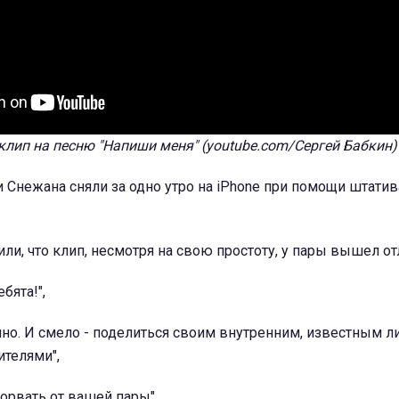
клип на песню "Напиши меня" (youtube.com/Сергей Бабкин)
 Снежана сняли за одно утро на iPhone при помощи штатив
ли, что клип, несмотря на свою простоту, у пары вышел о
ебята!",
чно. И смело - поделиться своим внутренним, известным 
ителями",
орвать от вашей пары",