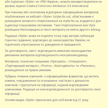
або підписані «Styler» чи «РБК-Україна», можуть використовуватися на
умовах ліцензії Creative Commons Attribution 4.0 International.
При повному або частковому відтворенні інформаційних матеріалів,
опублікованих на вебсайті «Styler» (styler.rbc.ua), обов'язковим є
розміщення активного гіперпосилання на styler.rbc.ua, відкритого для
індексації пошуковими системами. Таке гіперпосилання має бути
розміщене безпосередньо в тексті матеріалу не нижче другого абзацу.
Редакція «Styler» може не поділяти точку зору авторів публікацій.
Оціночні судження, відповідно до законодавства України, не
підлягають спростуванню та доведенню їх правдивості.
За достовірність, зміст і відповідність вимогам законодавства
рекламних матеріалів відповідальність несе рекламодавець.
Матеріали, позначені плашками «Прес-реліз», «Спецпроєкт»,
«Партнерський матеріал», «Promo», «Благодійність» та «Резонанс»,
розміщуються на правах реклами.
Рубрика «Новини компаній» є інформаційним форматом, що містить
новини, повідомлення та оголошення, пов'язані з діяльністю
компаній, і ґрунтується на інформації, наданій відповідними
компаніями. Редакція не несе відповідальності за достовірність такої
інформації.
Онлайн-медіа «Styler» призначене для осіб віком від 21 року.