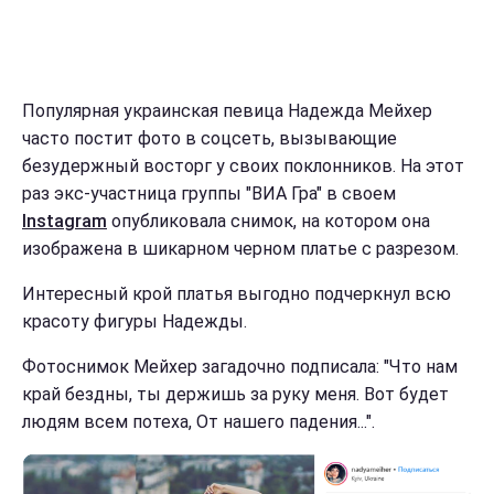
Популярная украинская певица Надежда Мейхер
часто постит фото в соцсеть, вызывающие
безудержный восторг у своих поклонников. На этот
раз экс-участница группы "ВИА Гра" в своем
Instagram
опубликовала снимок, на котором она
изображена в шикарном черном платье с разрезом.
Интересный крой платья выгодно подчеркнул всю
красоту фигуры Надежды.
Фотоснимок Мейхер загадочно подписала: "Что нам
край бездны, ты держишь за руку меня. Вот будет
людям всем потеха, От нашего падения...".