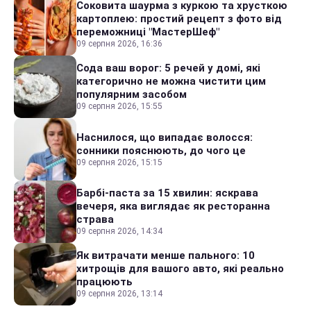
Соковита шаурма з куркою та хрусткою
картоплею: простий рецепт з фото від
переможниці "МастерШеф"
09 серпня 2026, 16:36
Сода ваш ворог: 5 речей у домі, які
категорично не можна чистити цим
популярним засобом
09 серпня 2026, 15:55
Наснилося, що випадає волосся:
сонники пояснюють, до чого це
09 серпня 2026, 15:15
Барбі-паста за 15 хвилин: яскрава
вечеря, яка виглядає як ресторанна
страва
09 серпня 2026, 14:34
Як витрачати менше пального: 10
хитрощів для вашого авто, які реально
працюють
09 серпня 2026, 13:14