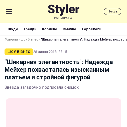
rbc.ua
Люди
Тренди
Корисне
Смачно
Гороскопи
Головна
›
Шоу бізнес
›
"Шикарная элегантность": Надежда Мейхер похваст
ШОУ БІЗНЕС
28 липня 2018, 23:15
"Шикарная элегантность": Надежда
Мейхер похвасталась изысканным
платьем и стройной фигурой
Звезда загадочно подписала снимок