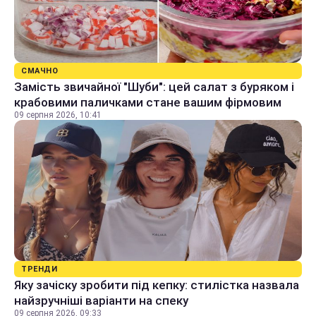
СМАЧНО
Замість звичайної "Шуби": цей салат з буряком і
крабовими паличками стане вашим фірмовим
09 серпня 2026, 10:41
ТРЕНДИ
Яку зачіску зробити під кепку: стилістка назвала
найзручніші варіанти на спеку
09 серпня 2026, 09:33