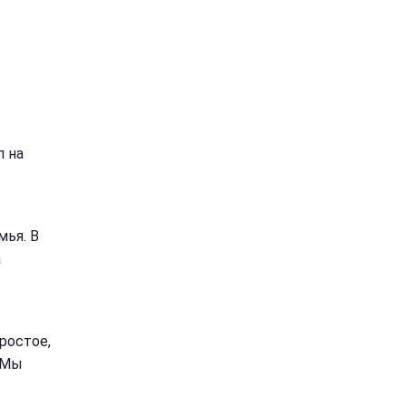
п на
мья. В
а
ростое,
. Мы