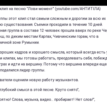
 клип на песню "Лови момент" (youtube.com/АНТИТІЛА)
уппы этот клип стал самым сложным и дорогим за всю их
ю существования. Съемки проходили в течение 10 дней.
ная группа в составе 12 человек прошла вверх по реке Ч
ш, по диким местам Карпах, Чивчинским горам, что в
ничной зоне Румынии.
хороших кадров и хорошего смысла, который всегда есть у
 и клипах, мы готовы работать, преодолевать себя, побеж
страх и идти на вершину. Потому что вершина впереди еще
- поделился лидер группы.
ватели оценили новую работу музыкантов.
глубокий смысл в этой песне. Круто снято",
ятно! Слова, музыка, видео... пробирает! Нет слов!",