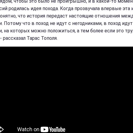
ядом, чтобы это было не проигрышно, и в какой-то момен
сий родилась идея похода. Когда прозвучала впервые эта 
понятно, что история передаст настоящие отношения меж
. Потому что в поход не идут с негодниками, в поход идут
, на которых можно положиться, а тем более если это тр
 - рассказал Тарас Тополя.