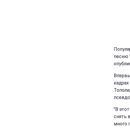
Популя
песню "
опубли
Впервы
кадрах
Тополи
псевдо
"В это
снять 
много 