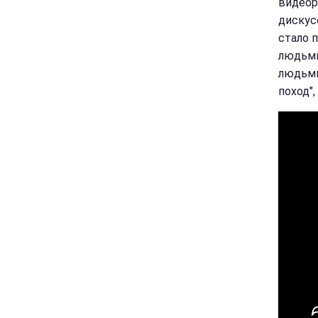
видеор
дискус
стало 
людьми
людьми
поход",