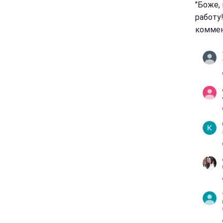
"Боже,
работу!
коммен