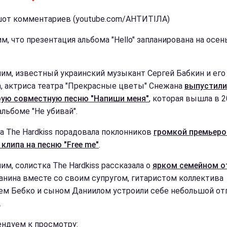
от комментариев (youtube.com/АНТИТІЛА)
м, что презентация альбома "Hello" запланирована на осен
им, известный украинский музыкант Сергей Бабкин и его
а, актриса театра "Прекрасные цветы" Снежана
выпустили
рую совместную песню "Напиши меня"
, которая вышла в 
альбоме "Не убивай".
па The Hardkiss порадовала поклонников
громкой премьеро
 клипа на песню "Free me"
.
им, солистка The Hardkiss рассказала о
ярком семейном 
анина вместе со своим супругом, гитаристом коллектива
ем Бебко и сыном Даниилом устроили себе небольшой от
.
ндуем к просмотру: