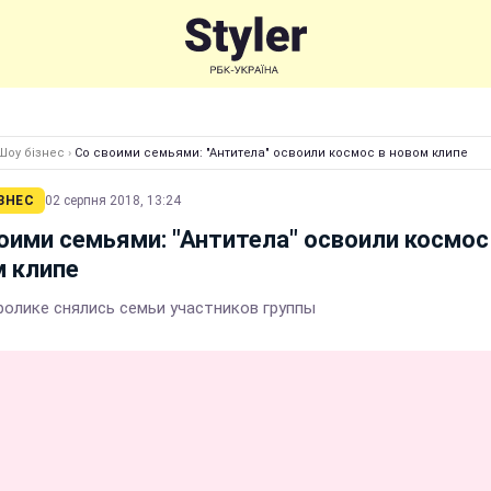
Шоу бізнес
›
Со своими семьями: "Антитела" освоили космос в новом клипе
ЗНЕС
02 серпня 2018, 13:24
оими семьями: "Антитела" освоили космос
 клипе
ролике снялись семьи участников группы