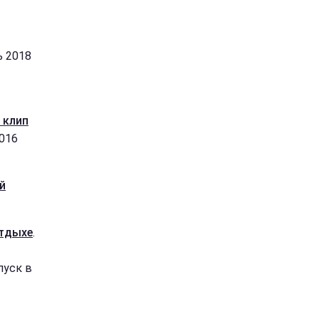
ь 2018
 клип
2016
й
отдыхе
.
пуск в