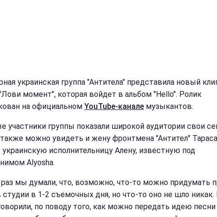
рная украинская группа "Антитела" представила новый кли
Лови момент", которая войдет в альбом "Hello". Ролик
кован на официальном
YouTube-канале
музыкантов.
е участники группы показали широкой аудитории свои се
 также можно увидеть и жену фронтмена "Антител" Тарас
, украинскую исполнительницу Алену, известную под
нимом Alyosha.
т раз мы думали, что, возможно, что-то можно придумать п
в студии в 1-2 съемочных дня, но что-то оно не шло никак
говорили, по поводу того, как можно передать идею песни