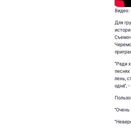
Видео:
Для гр
истори
Съемоч
Черемо
пригра
"Ради 
песнях
лень, 
одна", 
Пользо
"Очень 
"Неверо