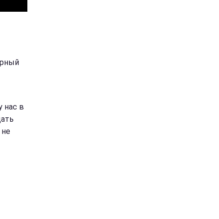
ерный
 нас в
дать
 не