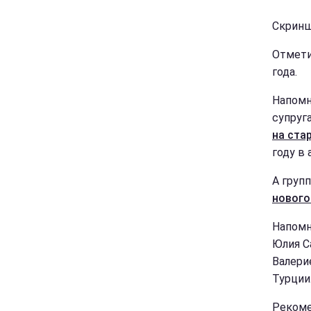
Скринш
Отмети
года.
Напомн
супруг
на ста
году в 
А груп
нового
Напомн
Юлия С
Валери
Турции
Рекоме